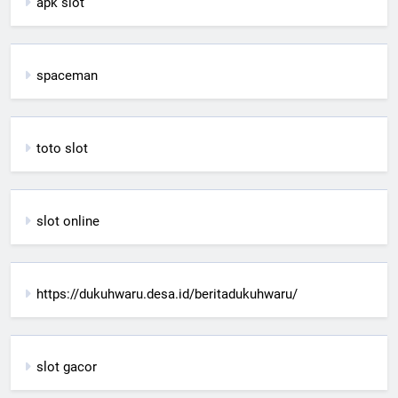
apk slot
spaceman
toto slot
slot online
https://dukuhwaru.desa.id/beritadukuhwaru/
slot gacor