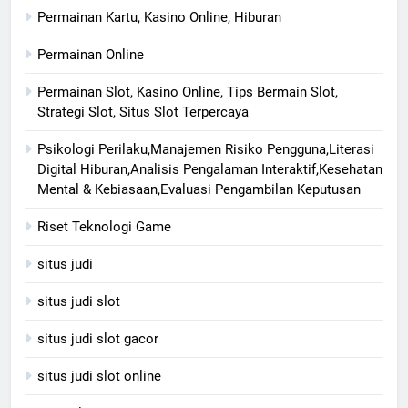
Permainan Kartu, Kasino Online, Hiburan
Permainan Online
Permainan Slot, Kasino Online, Tips Bermain Slot,
Strategi Slot, Situs Slot Terpercaya
Psikologi Perilaku,Manajemen Risiko Pengguna,Literasi
Digital Hiburan,Analisis Pengalaman Interaktif,Kesehatan
Mental & Kebiasaan,Evaluasi Pengambilan Keputusan
Riset Teknologi Game
situs judi
situs judi slot
situs judi slot gacor
situs judi slot online