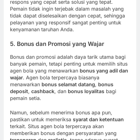
respons yang cepat serta solusi yang tepat.
Pemain tidak ingin terjebak dalam masalah yang
tidak dapat diselesaikan dengan cepat, sehingga
pelayanan yang responsif sangat penting untuk
kenyamanan taruhan Anda.
5.
Bonus dan Promosi yang Wajar
Bonus dan promosi adalah daya tarik utama bagi
banyak pemain, tetapi penting untuk memilih situs
agen bola yang menawarkan
bonus yang adil dan
wajar
. Agen bola terpercaya biasanya
menawarkan
bonus selamat datang
,
bonus
deposit
,
cashback
, dan
bonus loyalitas
bagi
pemain setia.
Namun, sebelum menerima bonus apa pun,
pastikan untuk memeriksa
syarat dan ketentuan
terkait. Situs agen bola terpercaya akan
memberikan bonus dengan persyaratan yang
transparan
dan
realistis
, tanpa adanya syarat