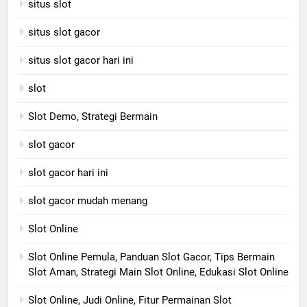
situs slot
situs slot gacor
situs slot gacor hari ini
slot
Slot Demo, Strategi Bermain
slot gacor
slot gacor hari ini
slot gacor mudah menang
Slot Online
Slot Online Pemula, Panduan Slot Gacor, Tips Bermain
Slot Aman, Strategi Main Slot Online, Edukasi Slot Online
Slot Online, Judi Online, Fitur Permainan Slot