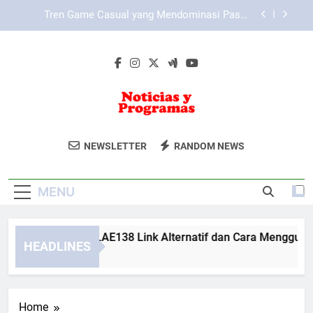
Skip
Gaming
Login Tiara4D dan Cara Memastikan Akun Tetap
to
Aman Saat Akses
content
Perkembangan Teknologi Gaming dalam Industri
Esports: Dari Hobi Digital Menjadi Kompetisi
Global
Mengenal Fungsi LAE138 Link Alternatif dan Cara
Menggunakannya
Tren Game Casual yang Mendominasi Pasar:
Rahasia Sukses Genre Paling Populer di Mobile
Noticias Y
Gaming
Dapatkan Berita Terbaru Dan Acara TV
Login Tiara4D dan Cara Memastikan Akun Tetap
NEWSLETTER
RANDOM NEWS
Aman Saat Akses
Programas
Favorit Di Noticias Y Programas.
Perkembangan Teknologi Gaming dalam Industri
Esports: Dari Hobi Digital Menjadi Kompetisi
MENU
Global
ngenal Fungsi LAE138 Link Alternatif dan Cara Menggunakan
HEADLINES
onths Ago
Home