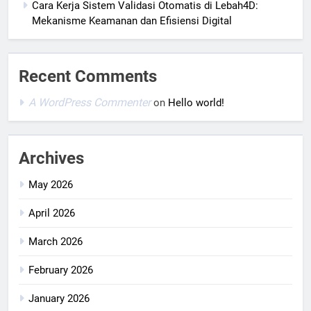
Cara Kerja Sistem Validasi Otomatis di Lebah4D:
Mekanisme Keamanan dan Efisiensi Digital
Recent Comments
A WordPress Commenter
on
Hello world!
Archives
May 2026
April 2026
March 2026
February 2026
January 2026