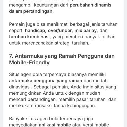
mengambil keuntungan dari
perubahan dinamis
dalam pertandingan
.
Pemain juga bisa menikmati berbagai jenis taruhan
seperti
handicap
,
over/under
,
mix parlay
, dan
taruhan kombinasi
, yang memberi banyak pilihan
untuk merencanakan strategi taruhan.
7.
Antarmuka yang Ramah Pengguna dan
Mobile-Friendly
Situs agen bola terpercaya biasanya memiliki
antarmuka pengguna yang ramah
dan mudah
dinavigasi. Sebagai pemain, Anda ingin situs yang
memungkinkan Anda untuk dengan mudah
mencari pertandingan, memilih pasar taruhan, dan
melakukan transaksi tanpa kebingungan.
Banyak situs agen bola terpercaya juga
menyediakan
aplikasi mobile
atau versi mobile-