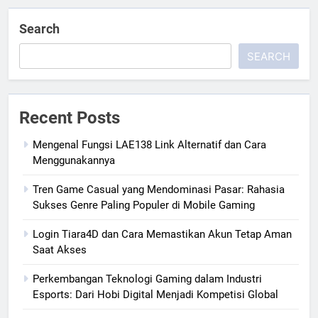
Search
SEARCH
Recent Posts
Mengenal Fungsi LAE138 Link Alternatif dan Cara
Menggunakannya
Tren Game Casual yang Mendominasi Pasar: Rahasia
Sukses Genre Paling Populer di Mobile Gaming
Login Tiara4D dan Cara Memastikan Akun Tetap Aman
Saat Akses
Perkembangan Teknologi Gaming dalam Industri
Esports: Dari Hobi Digital Menjadi Kompetisi Global