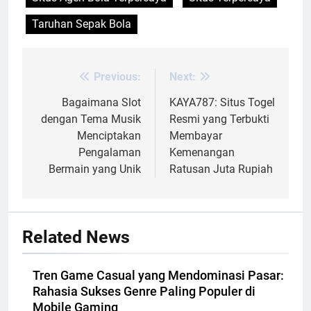
Taruhan Sepak Bola
Previous:
Next:
Post
navigation
Bagaimana Slot
KAYA787: Situs Togel
dengan Tema Musik
Resmi yang Terbukti
Menciptakan
Membayar
Pengalaman
Kemenangan
Bermain yang Unik
Ratusan Juta Rupiah
Related News
Tren Game Casual yang Mendominasi Pasar:
Rahasia Sukses Genre Paling Populer di
Mobile Gaming