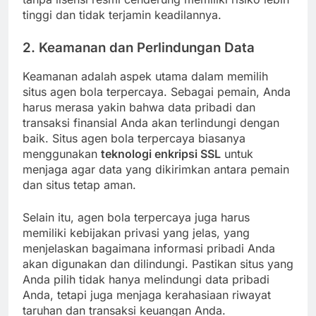
tinggi dan tidak terjamin keadilannya.
2.
Keamanan dan Perlindungan Data
Keamanan adalah aspek utama dalam memilih
situs agen bola terpercaya. Sebagai pemain, Anda
harus merasa yakin bahwa data pribadi dan
transaksi finansial Anda akan terlindungi dengan
baik. Situs agen bola terpercaya biasanya
menggunakan
teknologi enkripsi SSL
untuk
menjaga agar data yang dikirimkan antara pemain
dan situs tetap aman.
Selain itu, agen bola terpercaya juga harus
memiliki kebijakan privasi yang jelas, yang
menjelaskan bagaimana informasi pribadi Anda
akan digunakan dan dilindungi. Pastikan situs yang
Anda pilih tidak hanya melindungi data pribadi
Anda, tetapi juga menjaga kerahasiaan riwayat
taruhan dan transaksi keuangan Anda.