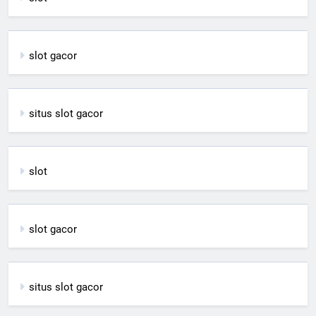
slot gacor
situs slot gacor
slot
slot gacor
situs slot gacor