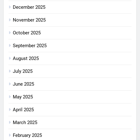
December 2025
November 2025
October 2025
September 2025
August 2025
July 2025
June 2025
May 2025
April 2025
March 2025
February 2025