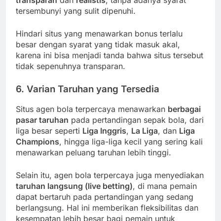
tersembunyi yang sulit dipenuhi.
Hindari situs yang menawarkan bonus terlalu
besar dengan syarat yang tidak masuk akal,
karena ini bisa menjadi tanda bahwa situs tersebut
tidak sepenuhnya transparan.
6.
Varian Taruhan yang Tersedia
Situs agen bola terpercaya menawarkan
berbagai
pasar taruhan
pada pertandingan sepak bola, dari
liga besar seperti
Liga Inggris
,
La Liga
, dan
Liga
Champions
, hingga liga-liga kecil yang sering kali
menawarkan peluang taruhan lebih tinggi.
Selain itu, agen bola terpercaya juga menyediakan
taruhan langsung (live betting)
, di mana pemain
dapat bertaruh pada pertandingan yang sedang
berlangsung. Hal ini memberikan fleksibilitas dan
kesempatan lebih besar bagi pemain untuk