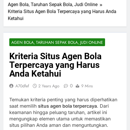
Agen Bola, Taruhan Sepak Bola, Judi Online
Kriteria Situs Agen Bola Terpercaya yang Harus Anda
Ketahui
AGEN BOLA, TARUHAN SEPAK BOLA, JUDI ONLINE
Kriteria Situs Agen Bola
Terpercaya yang Harus
Anda Ketahui
0
A70dfef
2 Years Ago
9 Mins
Temukan kriteria penting yang harus diperhatikan
saat memilih
situs agen bola terpercaya
. Dari
keamanan hingga peluang taruhan, artikel ini
mengungkap elemen utama untuk memastikan
situs pilihan Anda aman dan menguntungkan.