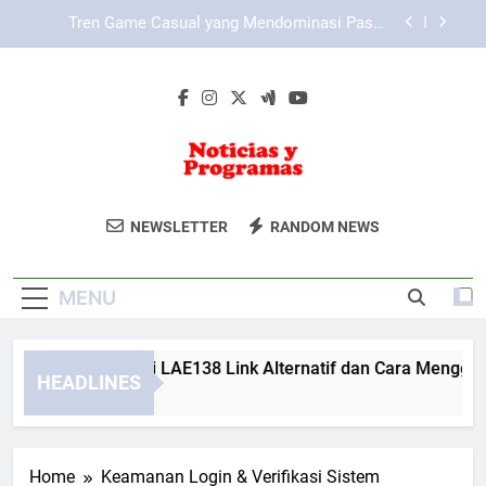
Rahasia Sukses Genre Paling Populer di Mobile
Skip
Gaming
Login Tiara4D dan Cara Memastikan Akun Tetap
to
Aman Saat Akses
content
Perkembangan Teknologi Gaming dalam Industri
Esports: Dari Hobi Digital Menjadi Kompetisi
Global
Mengenal Fungsi LAE138 Link Alternatif dan Cara
Menggunakannya
Tren Game Casual yang Mendominasi Pasar:
Rahasia Sukses Genre Paling Populer di Mobile
Noticias Y
Gaming
Dapatkan Berita Terbaru Dan Acara TV
Login Tiara4D dan Cara Memastikan Akun Tetap
NEWSLETTER
RANDOM NEWS
Aman Saat Akses
Programas
Favorit Di Noticias Y Programas.
Perkembangan Teknologi Gaming dalam Industri
Esports: Dari Hobi Digital Menjadi Kompetisi
MENU
Global
Mengenal Fungsi LAE138 Link Alternatif dan Cara Menggunak
HEADLINES
3 Months Ago
Home
Keamanan Login & Verifikasi Sistem