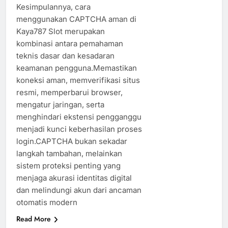
Kesimpulannya, cara
menggunakan CAPTCHA aman di
Kaya787 Slot merupakan
kombinasi antara pemahaman
teknis dasar dan kesadaran
keamanan pengguna.Memastikan
koneksi aman, memverifikasi situs
resmi, memperbarui browser,
mengatur jaringan, serta
menghindari ekstensi pengganggu
menjadi kunci keberhasilan proses
login.CAPTCHA bukan sekadar
langkah tambahan, melainkan
sistem proteksi penting yang
menjaga akurasi identitas digital
dan melindungi akun dari ancaman
otomatis modern
Read More