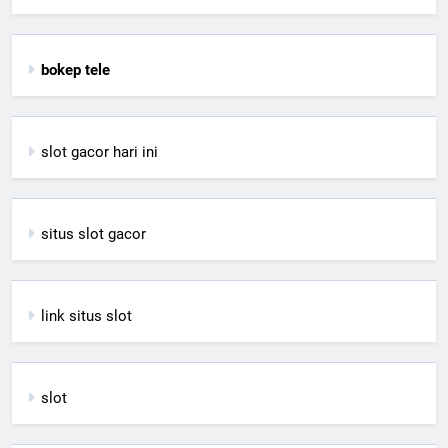
bokep tele
slot gacor hari ini
situs slot gacor
link situs slot
slot