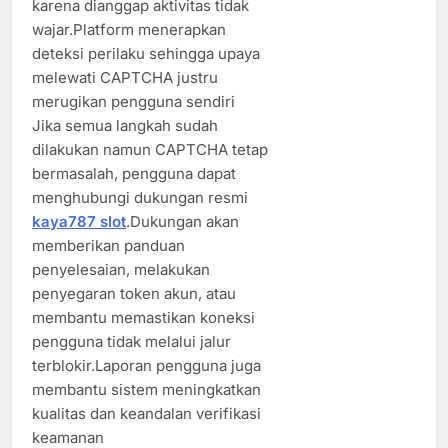
karena dianggap aktivitas tidak
wajar.Platform menerapkan
deteksi perilaku sehingga upaya
melewati CAPTCHA justru
merugikan pengguna sendiri
Jika semua langkah sudah
dilakukan namun CAPTCHA tetap
bermasalah, pengguna dapat
menghubungi dukungan resmi
kaya787 slot
.Dukungan akan
memberikan panduan
penyelesaian, melakukan
penyegaran token akun, atau
membantu memastikan koneksi
pengguna tidak melalui jalur
terblokir.Laporan pengguna juga
membantu sistem meningkatkan
kualitas dan keandalan verifikasi
keamanan