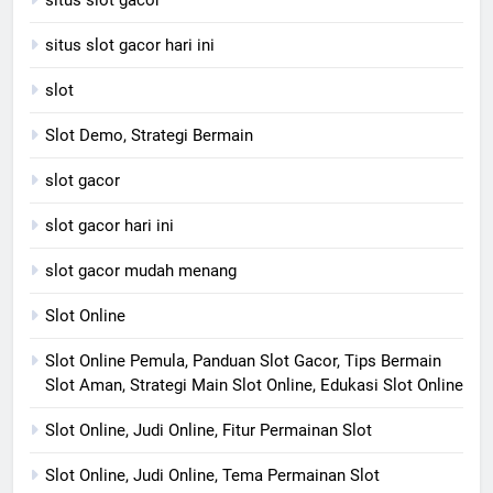
situs slot gacor hari ini
slot
Slot Demo, Strategi Bermain
slot gacor
slot gacor hari ini
slot gacor mudah menang
Slot Online
Slot Online Pemula, Panduan Slot Gacor, Tips Bermain
Slot Aman, Strategi Main Slot Online, Edukasi Slot Online
Slot Online, Judi Online, Fitur Permainan Slot
Slot Online, Judi Online, Tema Permainan Slot