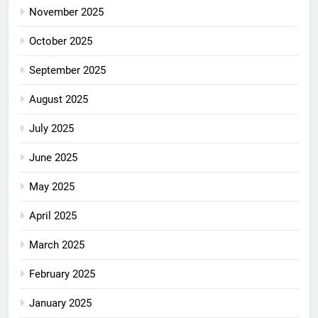
November 2025
October 2025
September 2025
August 2025
July 2025
June 2025
May 2025
April 2025
March 2025
February 2025
January 2025