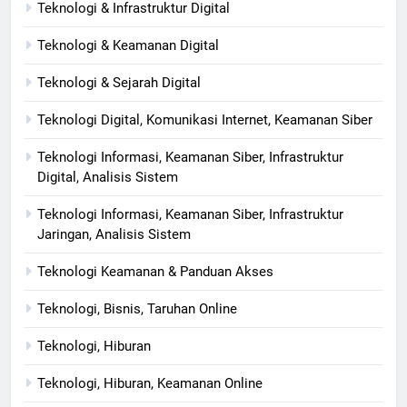
Teknologi & Infrastruktur Digital
Teknologi & Keamanan Digital
Teknologi & Sejarah Digital
Teknologi Digital, Komunikasi Internet, Keamanan Siber
Teknologi Informasi, Keamanan Siber, Infrastruktur
Digital, Analisis Sistem
Teknologi Informasi, Keamanan Siber, Infrastruktur
Jaringan, Analisis Sistem
Teknologi Keamanan & Panduan Akses
Teknologi, Bisnis, Taruhan Online
Teknologi, Hiburan
Teknologi, Hiburan, Keamanan Online