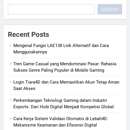
SEARCH
Recent Posts
Mengenal Fungsi LAE138 Link Alternatif dan Cara
Menggunakannya
Tren Game Casual yang Mendominasi Pasar: Rahasia
Sukses Genre Paling Populer di Mobile Gaming
Login Tiara4D dan Cara Memastikan Akun Tetap Aman
Saat Akses
Perkembangan Teknologi Gaming dalam Industri
Esports: Dari Hobi Digital Menjadi Kompetisi Global
Cara Kerja Sistem Validasi Otomatis di Lebah4D:
Mekanisme Keamanan dan Efisiensi Digital