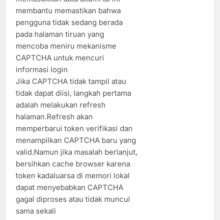
membantu memastikan bahwa
pengguna tidak sedang berada
pada halaman tiruan yang
mencoba meniru mekanisme
CAPTCHA untuk mencuri
informasi login
Jika CAPTCHA tidak tampil atau
tidak dapat diisi, langkah pertama
adalah melakukan refresh
halaman.Refresh akan
memperbarui token verifikasi dan
menampilkan CAPTCHA baru yang
valid.Namun jika masalah berlanjut,
bersihkan cache browser karena
token kadaluarsa di memori lokal
dapat menyebabkan CAPTCHA
gagal diproses atau tidak muncul
sama sekali