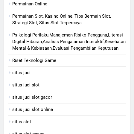
Permainan Online
Permainan Slot, Kasino Online, Tips Bermain Slot,
Strategi Slot, Situs Slot Terpercaya
Psikologi Perilaku,Manajemen Risiko Pengguna,Literasi
Digital Hiburan,Analisis Pengalaman Interaktif,Kesehatan
Mental & Kebiasaan,Evaluasi Pengambilan Keputusan
Riset Teknologi Game
situs judi
situs judi slot
situs judi slot gacor
situs judi slot online
situs slot
situs slot gacor