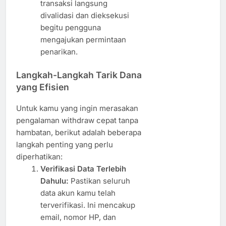
transaksi langsung
divalidasi dan dieksekusi
begitu pengguna
mengajukan permintaan
penarikan.
Langkah-Langkah Tarik Dana
yang Efisien
Untuk kamu yang ingin merasakan
pengalaman withdraw cepat tanpa
hambatan, berikut adalah beberapa
langkah penting yang perlu
diperhatikan:
Verifikasi Data Terlebih
Dahulu:
Pastikan seluruh
data akun kamu telah
terverifikasi. Ini mencakup
email, nomor HP, dan