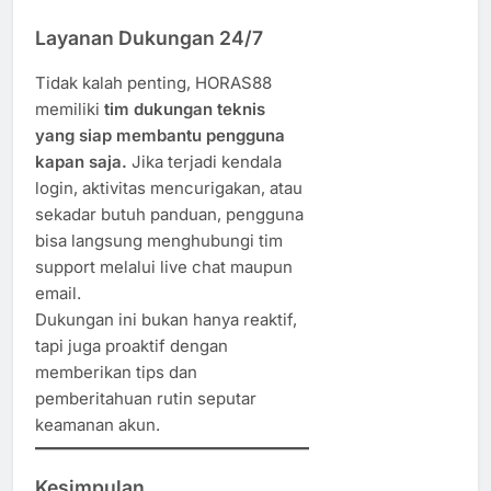
Layanan Dukungan 24/7
Tidak kalah penting, HORAS88
memiliki
tim dukungan teknis
yang siap membantu pengguna
kapan saja.
Jika terjadi kendala
login, aktivitas mencurigakan, atau
sekadar butuh panduan, pengguna
bisa langsung menghubungi tim
support melalui live chat maupun
email.
Dukungan ini bukan hanya reaktif,
tapi juga proaktif dengan
memberikan tips dan
pemberitahuan rutin seputar
keamanan akun.
Kesimpulan