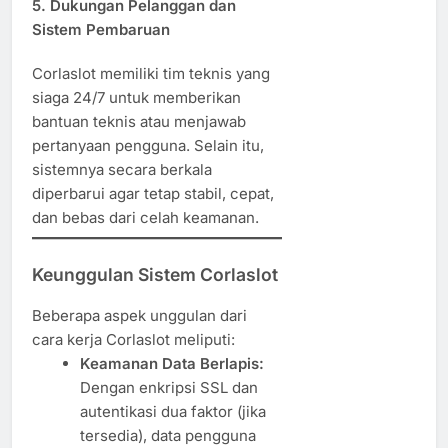
5.
Dukungan Pelanggan dan
Sistem Pembaruan
Corlaslot memiliki tim teknis yang
siaga 24/7 untuk memberikan
bantuan teknis atau menjawab
pertanyaan pengguna. Selain itu,
sistemnya secara berkala
diperbarui agar tetap stabil, cepat,
dan bebas dari celah keamanan.
Keunggulan Sistem Corlaslot
Beberapa aspek unggulan dari
cara kerja Corlaslot meliputi:
Keamanan Data Berlapis:
Dengan enkripsi SSL dan
autentikasi dua faktor (jika
tersedia), data pengguna