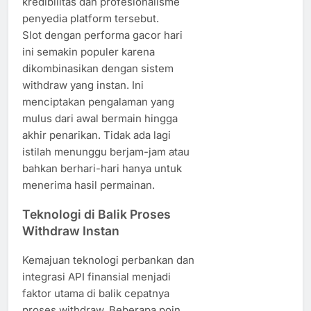
kredibilitas dan profesionalisme
penyedia platform tersebut.
Slot dengan performa gacor hari
ini semakin populer karena
dikombinasikan dengan sistem
withdraw yang instan. Ini
menciptakan pengalaman yang
mulus dari awal bermain hingga
akhir penarikan. Tidak ada lagi
istilah menunggu berjam-jam atau
bahkan berhari-hari hanya untuk
menerima hasil permainan.
Teknologi di Balik Proses
Withdraw Instan
Kemajuan teknologi perbankan dan
integrasi API finansial menjadi
faktor utama di balik cepatnya
proses withdraw. Beberapa poin