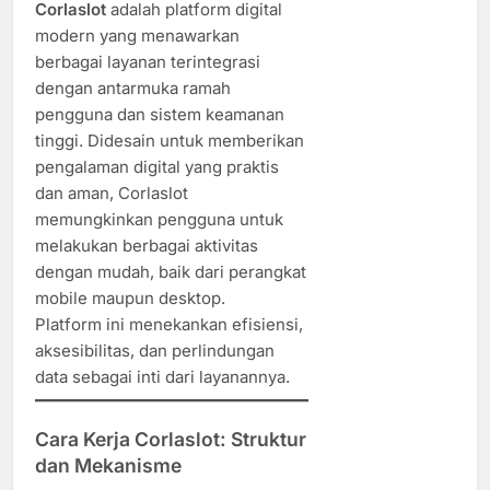
Corlaslot
adalah platform digital
modern yang menawarkan
berbagai layanan terintegrasi
dengan antarmuka ramah
pengguna dan sistem keamanan
tinggi. Didesain untuk memberikan
pengalaman digital yang praktis
dan aman, Corlaslot
memungkinkan pengguna untuk
melakukan berbagai aktivitas
dengan mudah, baik dari perangkat
mobile maupun desktop.
Platform ini menekankan efisiensi,
aksesibilitas, dan perlindungan
data sebagai inti dari layanannya.
Cara Kerja Corlaslot: Struktur
dan Mekanisme