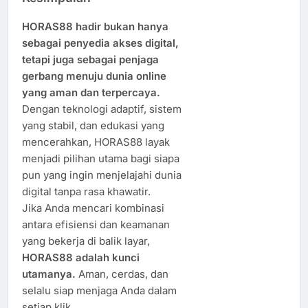
HORAS88 hadir bukan hanya
sebagai penyedia akses digital,
tetapi juga sebagai penjaga
gerbang menuju dunia online
yang aman dan terpercaya.
Dengan teknologi adaptif, sistem
yang stabil, dan edukasi yang
mencerahkan, HORAS88 layak
menjadi pilihan utama bagi siapa
pun yang ingin menjelajahi dunia
digital tanpa rasa khawatir.
Jika Anda mencari kombinasi
antara efisiensi dan keamanan
yang bekerja di balik layar,
HORAS88 adalah kunci
utamanya.
Aman, cerdas, dan
selalu siap menjaga Anda dalam
setiap klik.