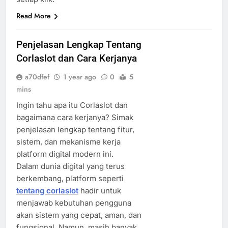
Read More
Penjelasan Lengkap Tentang
Corlaslot dan Cara Kerjanya
a70dfef
1 year ago
0
5
mins
Ingin tahu apa itu Corlaslot dan
bagaimana cara kerjanya? Simak
penjelasan lengkap tentang fitur,
sistem, dan mekanisme kerja
platform digital modern ini.
Dalam dunia digital yang terus
berkembang, platform seperti
tentang corlaslot
hadir untuk
menjawab kebutuhan pengguna
akan sistem yang cepat, aman, dan
fungsional. Namun, masih banyak