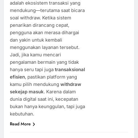
adalah ekosistem transaksi yang
mendukung—terutama saat bicara
soal withdraw. Ketika sistem
penarikan dirancang cepat,
pengguna akan merasa dihargai
dan yakin untuk kembali
menggunakan layanan tersebut.
Jadi, jika kamu mencari
pengalaman bermain yang tidak
hanya seru tapi juga
transaksional
efisien
, pastikan platform yang
kamu pilih mendukung
withdraw
sekejap masuk
. Karena dalam
dunia digital saat ini, kecepatan
bukan hanya keunggulan, tapi juga
kebutuhan.
Read More