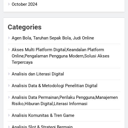
October 2024
Categories
Agen Bola, Taruhan Sepak Bola, Judi Online
Akses Multi Platform Digital,Keandalan Platform
Online,Pengalaman Pengguna Modern,Solusi Akses
Terpercaya
Analisis dan Literasi Digital
Analisis Data & Metodologi Penelitian Digital
Analisis Data Permainan,Perilaku Pengguna,Manajemen
Risiko,Hiburan Digital,Literasi Informasi
Analisis Komunitas & Tren Game
Analisis Slot & Strategi Bermain