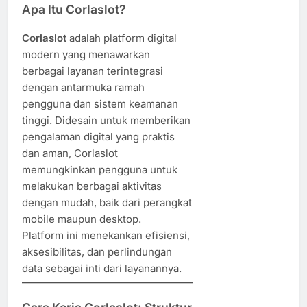
Apa Itu Corlaslot?
Corlaslot
adalah platform digital
modern yang menawarkan
berbagai layanan terintegrasi
dengan antarmuka ramah
pengguna dan sistem keamanan
tinggi. Didesain untuk memberikan
pengalaman digital yang praktis
dan aman, Corlaslot
memungkinkan pengguna untuk
melakukan berbagai aktivitas
dengan mudah, baik dari perangkat
mobile maupun desktop.
Platform ini menekankan efisiensi,
aksesibilitas, dan perlindungan
data sebagai inti dari layanannya.