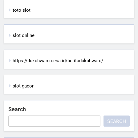
toto slot
slot online
https://dukuhwaru.desa.id/beritadukuhwaru/
slot gacor
Search
SEARCH