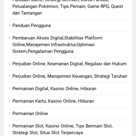
Petualangan Pokémon, Tips Pemain, Game RPG, Quest
dan Tantangan
Panduan Pengguna
Pembaruan Akses Digital,Stabilitas Platform
Online,Manajemen Infrastruktur,Optimasi
Sistem,Pengalaman Pengguna
Perjudian Online, Keamanan Digital, Regulasi dan Hukum
Perjudian Online, Manajemen Keuangan, Strategi Taruhan
Permainan Digital, Kasino Online, Hiburan
Permainan Kartu, Kasino Online, Hiburan
Permainan Online
Permainan Slot, Kasino Online, Tips Bermain Slot,
Strategi Slot, Situs Slot Terpercaya