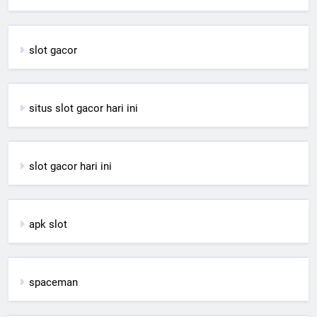
slot gacor
situs slot gacor hari ini
slot gacor hari ini
apk slot
spaceman