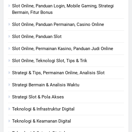
Slot Online, Panduan Login, Mobile Gaming, Strategi
Bermain, Fitur Bonus
Slot Online, Panduan Permainan, Casino Online
Slot Online, Panduan Slot
Slot Online, Permainan Kasino, Panduan Judi Online
Slot Online, Teknologi Slot, Tips & Trik
Strategi & Tips, Permainan Online, Analisis Slot
Strategi Bermain & Analisis Waktu
Strategi Slot & Pola Akses
Teknologi & Infrastruktur Digital
Teknologi & Keamanan Digital