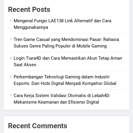
Recent Posts
Mengenal Fungsi LAE138 Link Alternatif dan Cara
Menggunakannya
Tren Game Casual yang Mendominasi Pasar: Rahasia
Sukses Genre Paling Populer di Mobile Gaming
Login Tiara4D dan Cara Memastikan Akun Tetap Aman
Saat Akses
Perkembangan Teknologi Gaming dalam Industri
Esports: Dari Hobi Digital Menjadi Kompetisi Global
Cara Kerja Sistem Validasi Otomatis di Lebah4D:
Mekanisme Keamanan dan Efisiensi Digital
Recent Comments