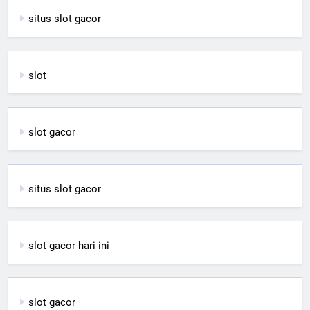
situs slot gacor
slot
slot gacor
situs slot gacor
slot gacor hari ini
slot gacor