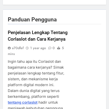
Panduan Pengguna
Penjelasan Lengkap Tentang
Corlaslot dan Cara Kerjanya
a70dfef
1 year ago
0
5
mins
Ingin tahu apa itu Corlaslot dan
bagaimana cara kerjanya? Simak
penjelasan lengkap tentang fitur,
sistem, dan mekanisme kerja
platform digital modern ini.
Dalam dunia digital yang terus
berkembang, platform seperti
tentang corlaslot
hadir untuk
menjawab kebutuhan pengguna