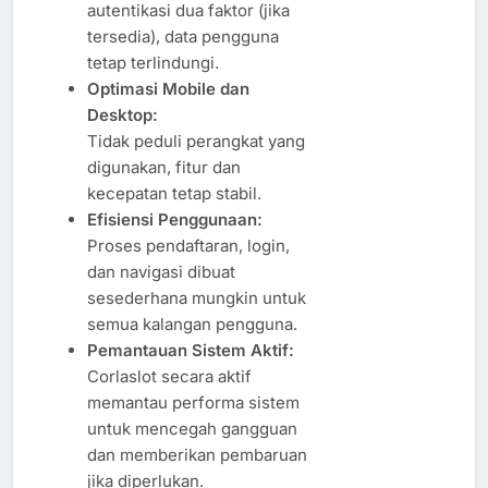
autentikasi dua faktor (jika
tersedia), data pengguna
tetap terlindungi.
Optimasi Mobile dan
Desktop:
Tidak peduli perangkat yang
digunakan, fitur dan
kecepatan tetap stabil.
Efisiensi Penggunaan:
Proses pendaftaran, login,
dan navigasi dibuat
sesederhana mungkin untuk
semua kalangan pengguna.
Pemantauan Sistem Aktif:
Corlaslot secara aktif
memantau performa sistem
untuk mencegah gangguan
dan memberikan pembaruan
jika diperlukan.