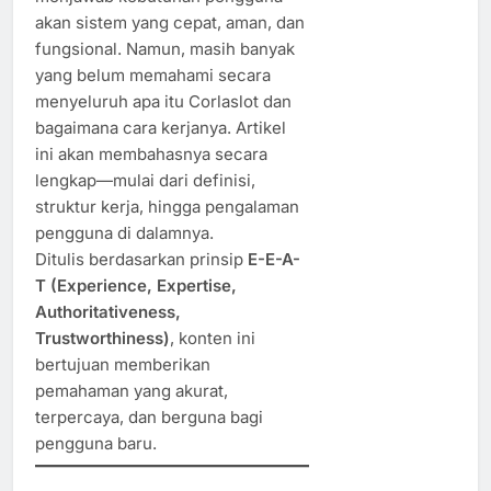
akan sistem yang cepat, aman, dan
fungsional. Namun, masih banyak
yang belum memahami secara
menyeluruh apa itu Corlaslot dan
bagaimana cara kerjanya. Artikel
ini akan membahasnya secara
lengkap—mulai dari definisi,
struktur kerja, hingga pengalaman
pengguna di dalamnya.
Ditulis berdasarkan prinsip
E-E-A-
T (Experience, Expertise,
Authoritativeness,
Trustworthiness)
, konten ini
bertujuan memberikan
pemahaman yang akurat,
terpercaya, dan berguna bagi
pengguna baru.