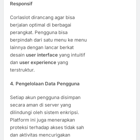
Responsif
Corlaslot dirancang agar bisa
berjalan optimal di berbagai
perangkat. Pengguna bisa
berpindah dari satu menu ke menu
lainnya dengan lancar berkat
desain
user interface
yang intuitif
dan
user experience
yang
terstruktur.
4.
Pengelolaan Data Pengguna
Setiap akun pengguna disimpan
secara aman di server yang
dilindungi oleh sistem enkripsi.
Platform ini juga menerapkan
proteksi terhadap akses tidak sah
dan aktivitas mencurigakan