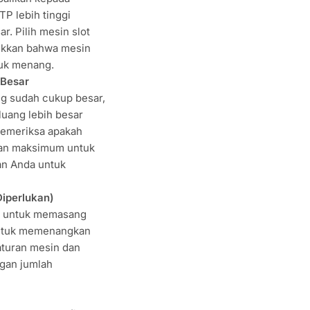
P lebih tinggi
. Pilih mesin slot
ukkan bahwa mesin
tuk menang.
 Besar
ang sudah cukup besar,
luang lebih besar
memeriksa apakah
han maksimum untuk
an Anda untuk
iperlukan)
n untuk memasang
untuk memenangkan
aturan mesin dan
gan jumlah