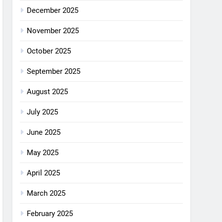
December 2025
November 2025
October 2025
September 2025
August 2025
July 2025
June 2025
May 2025
April 2025
March 2025
February 2025