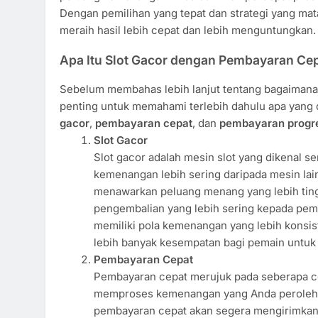
Dengan pemilihan yang tepat dan strategi yang mat
meraih hasil lebih cepat dan lebih menguntungkan.
Apa Itu Slot Gacor dengan Pembayaran Cep
Sebelum membahas lebih lanjut tentang bagaimana
penting untuk memahami terlebih dahulu apa yan
gacor
,
pembayaran cepat
, dan
pembayaran progre
Slot Gacor
Slot gacor adalah mesin slot yang dikenal s
kemenangan lebih sering daripada mesin lain
menawarkan peluang menang yang lebih tin
pengembalian yang lebih sering kepada pema
memiliki pola kemenangan yang lebih konsi
lebih banyak kesempatan bagi pemain untu
Pembayaran Cepat
Pembayaran cepat merujuk pada seberapa c
memproses kemenangan yang Anda peroleh.
pembayaran cepat akan segera mengirimka