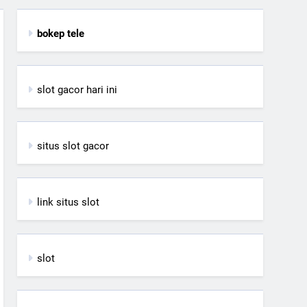
bokep tele
slot gacor hari ini
situs slot gacor
link situs slot
slot