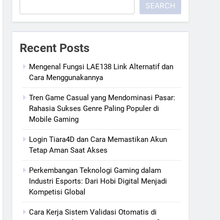
SEARCH
Recent Posts
Mengenal Fungsi LAE138 Link Alternatif dan
Cara Menggunakannya
Tren Game Casual yang Mendominasi Pasar:
Rahasia Sukses Genre Paling Populer di
Mobile Gaming
Login Tiara4D dan Cara Memastikan Akun
Tetap Aman Saat Akses
Perkembangan Teknologi Gaming dalam
Industri Esports: Dari Hobi Digital Menjadi
Kompetisi Global
Cara Kerja Sistem Validasi Otomatis di