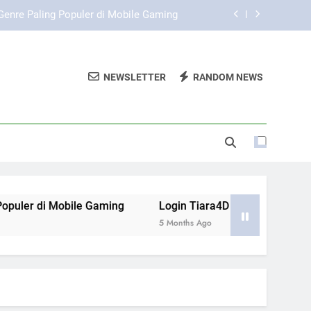
enre Paling Populer di Mobile Gaming
mastikan Akun Tetap Aman Saat Akses
Hobi Digital Menjadi Kompetisi Global
NEWSLETTER
RANDOM NEWS
k Alternatif dan Cara Menggunakannya
enre Paling Populer di Mobile Gaming
mastikan Akun Tetap Aman Saat Akses
Hobi Digital Menjadi Kompetisi Global
i Mobile Gaming
Login Tiara4D dan Cara Memastikan A
5 Months Ago