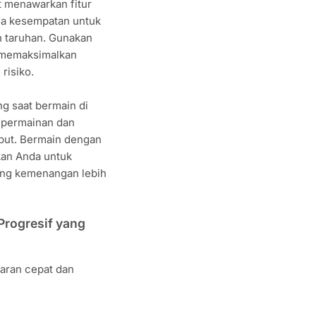
 menawarkan fitur
da kesempatan untuk
 taruhan. Gunakan
k memaksimalkan
risiko.
ng saat bermain di
i permainan dan
ebut. Bermain dengan
kan Anda untuk
ang kemenangan lebih
Progresif yang
aran cepat dan