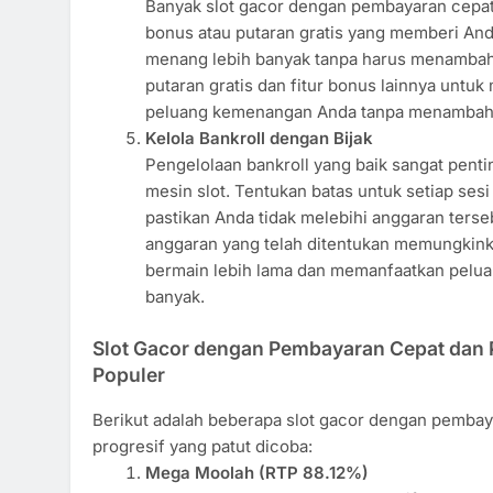
Banyak slot gacor dengan pembayaran cepat
bonus atau putaran gratis yang memberi An
menang lebih banyak tanpa harus menambah
putaran gratis dan fitur bonus lainnya untu
peluang kemenangan Anda tanpa menambah 
Kelola Bankroll dengan Bijak
Pengelolaan bankroll yang baik sangat penti
mesin slot. Tentukan batas untuk setiap ses
pastikan Anda tidak melebihi anggaran ters
anggaran yang telah ditentukan memungkin
bermain lebih lama dan memanfaatkan pelu
banyak.
Slot Gacor dengan Pembayaran Cepat dan 
Populer
Berikut adalah beberapa slot gacor dengan pembay
progresif yang patut dicoba:
Mega Moolah (RTP 88.12%)