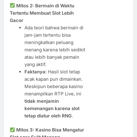
Mitos 2: Bermain di Waktu
Tertentu Membuat Slot Lebih
Gacor
Ada teori bahwa bermain di
jam-jam tertentu bisa
meningkatkan peluang
menang karena lebih sedikit
atau lebih banyak pemain
yang aktif.
Faktanya:
Hasil slot tetap
acak kapan pun dimainkan.
Meskipun beberapa kasino
menampilkan RTP Live, ini
tidak menjamin
kemenangan karena slot
tetap diatur oleh RNG
.
Mitos 3: Kasino Bisa Mengatur