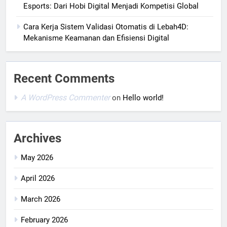
Esports: Dari Hobi Digital Menjadi Kompetisi Global
Cara Kerja Sistem Validasi Otomatis di Lebah4D:
Mekanisme Keamanan dan Efisiensi Digital
Recent Comments
A WordPress Commenter
on
Hello world!
Archives
May 2026
April 2026
March 2026
February 2026