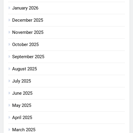
January 2026
December 2025
November 2025
October 2025
September 2025
August 2025
July 2025
June 2025
May 2025
April 2025
March 2025