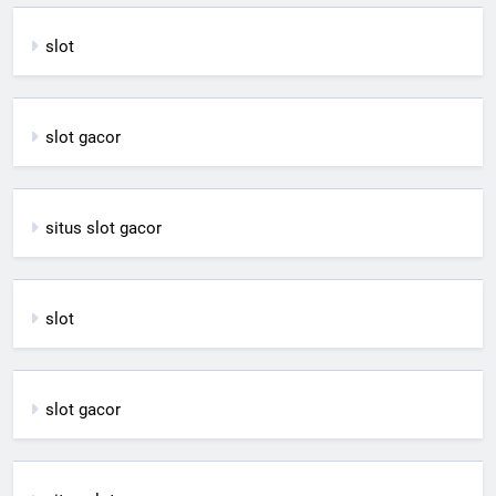
slot
slot gacor
situs slot gacor
slot
slot gacor