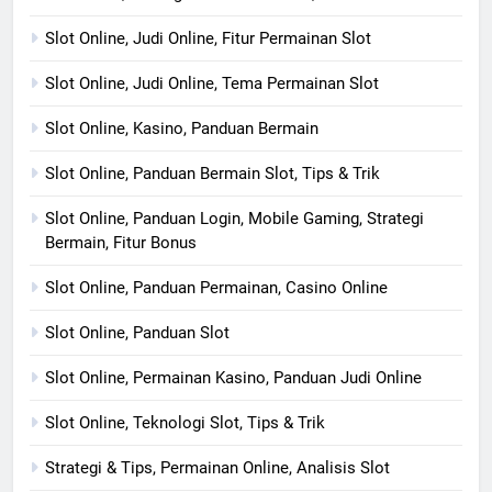
Slot Online, Judi Online, Fitur Permainan Slot
Slot Online, Judi Online, Tema Permainan Slot
Slot Online, Kasino, Panduan Bermain
Slot Online, Panduan Bermain Slot, Tips & Trik
Slot Online, Panduan Login, Mobile Gaming, Strategi
Bermain, Fitur Bonus
Slot Online, Panduan Permainan, Casino Online
Slot Online, Panduan Slot
Slot Online, Permainan Kasino, Panduan Judi Online
Slot Online, Teknologi Slot, Tips & Trik
Strategi & Tips, Permainan Online, Analisis Slot