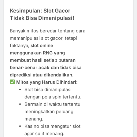
Kesimpulan: Slot Gacor
Tidak Bisa Dimanipulasi!
Banyak mitos beredar tentang cara
memanipulasi slot gacor, tetapi
faktanya,
slot online
menggunakan RNG yang
membuat hasil setiap putaran
benar-benar acak dan tidak bisa
diprediksi atau dikendalikan
.
Mitos yang Harus Dihindari:
Slot bisa dimanipulasi
dengan pola spin tertentu.
Bermain di waktu tertentu
meningkatkan peluang
menang.
Kasino bisa mengatur slot
agar sulit menang.