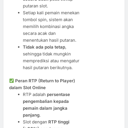
putaran slot.
Setiap kali pemain menekan
tombol spin, sistem akan
memilih kombinasi angka
secara acak dan
menentukan hasil putaran.
Tidak ada pola tetap
,
sehingga tidak mungkin
memprediksi atau mengatur
hasil putaran berikutnya.
Peran RTP (Return to Player)
dalam Slot Online
RTP adalah
persentase
pengembalian kepada
pemain dalam jangka
panjang
.
Slot dengan
RTP tinggi