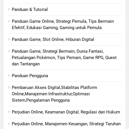
Panduan & Tutorial
Panduan Game Online, Strategi Pemula, Tips Bermain
Efektif, Edukasi Gaming, Gaming untuk Pemula
Panduan Game, Slot Online, Hiburan Digital
Panduan Game, Strategi Bermain, Dunia Fantasi,
Petualangan Pokémon, Tips Pemain, Game RPG, Quest
dan Tantangan
Panduan Pengguna
Pembaruan Akses Digital,Stabilitas Platform
Online,Manajemen Infrastruktur,Optimasi
Sistem,Pengalaman Pengguna
Perjudian Online, Keamanan Digital, Regulasi dan Hukum
Perjudian Online, Manajemen Keuangan, Strategi Taruhan