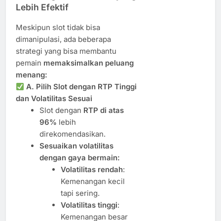
Lebih Efektif
Meskipun slot tidak bisa
dimanipulasi, ada beberapa
strategi yang bisa membantu
pemain
memaksimalkan peluang
menang:
A. Pilih Slot dengan RTP Tinggi
dan Volatilitas Sesuai
Slot dengan
RTP di atas
96%
lebih
direkomendasikan.
Sesuaikan volatilitas
dengan gaya bermain:
Volatilitas rendah
:
Kemenangan kecil
tapi sering.
Volatilitas tinggi
:
Kemenangan besar