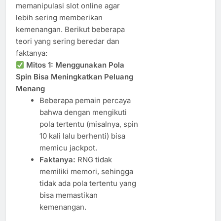
memanipulasi slot online agar
lebih sering memberikan
kemenangan. Berikut beberapa
teori yang sering beredar dan
faktanya:
Mitos 1: Menggunakan Pola
Spin Bisa Meningkatkan Peluang
Menang
Beberapa pemain percaya
bahwa dengan mengikuti
pola tertentu (misalnya, spin
10 kali lalu berhenti) bisa
memicu jackpot.
Faktanya:
RNG tidak
memiliki memori, sehingga
tidak ada pola tertentu yang
bisa memastikan
kemenangan.