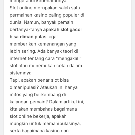
mengetahui kebenarannya.
Slot online merupakan salah satu
permainan kasino paling populer di
dunia. Namun, banyak pemain
bertanya-tanya
apakah slot gacor
bisa dimanipulasi
agar
memberikan kemenangan yang
lebih sering. Ada banyak teori di
internet tentang cara “mengakali”
slot atau menemukan celah dalam
sistemnya.
Tapi, apakah benar slot bisa
dimanipulasi? Ataukah ini hanya
mitos yang berkembang di
kalangan pemain? Dalam artikel ini,
kita akan membahas bagaimana
slot online bekerja, apakah
mungkin untuk memanipulasinya,
serta bagaimana kasino dan