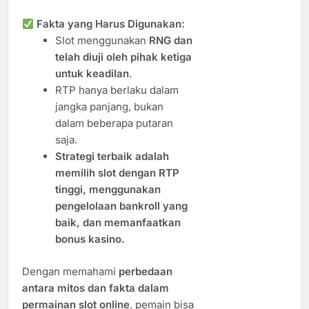
Fakta yang Harus Digunakan:
Slot menggunakan
RNG dan
telah diuji oleh pihak ketiga
untuk keadilan
.
RTP hanya berlaku dalam
jangka panjang, bukan
dalam beberapa putaran
saja.
Strategi terbaik adalah
memilih slot dengan RTP
tinggi, menggunakan
pengelolaan bankroll yang
baik, dan memanfaatkan
bonus kasino.
Dengan memahami
perbedaan
antara mitos dan fakta dalam
permainan slot online
, pemain bisa