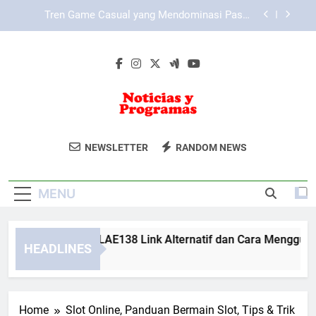
Skip
Gaming
Login Tiara4D dan Cara Memastikan Akun Tetap
to
Aman Saat Akses
content
Perkembangan Teknologi Gaming dalam Industri
Esports: Dari Hobi Digital Menjadi Kompetisi
Global
Mengenal Fungsi LAE138 Link Alternatif dan Cara
Menggunakannya
Tren Game Casual yang Mendominasi Pasar:
Rahasia Sukses Genre Paling Populer di Mobile
Noticias Y
Gaming
Dapatkan Berita Terbaru Dan Acara TV
Login Tiara4D dan Cara Memastikan Akun Tetap
NEWSLETTER
RANDOM NEWS
Aman Saat Akses
Programas
Favorit Di Noticias Y Programas.
Perkembangan Teknologi Gaming dalam Industri
Esports: Dari Hobi Digital Menjadi Kompetisi
MENU
Global
ngenal Fungsi LAE138 Link Alternatif dan Cara Menggunaka
HEADLINES
onths Ago
Home
Slot Online, Panduan Bermain Slot, Tips & Trik