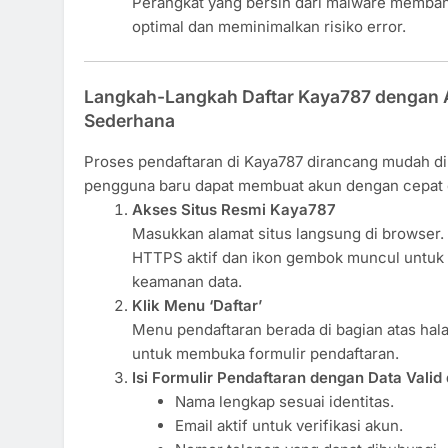
Perangkat yang bersih dari malware memban
optimal dan meminimalkan risiko error.
Langkah-Langkah Daftar Kaya787 dengan
Sederhana
Proses pendaftaran di Kaya787 dirancang mudah d
pengguna baru dapat membuat akun dengan cepat 
Akses Situs Resmi Kaya787
Masukkan alamat situs langsung di browser. 
HTTPS aktif dan ikon gembok muncul untuk
keamanan data.
Klik Menu ‘Daftar’
Menu pendaftaran berada di bagian atas hal
untuk membuka formulir pendaftaran.
Isi Formulir Pendaftaran dengan Data Vali
Nama lengkap sesuai identitas.
Email aktif untuk verifikasi akun.