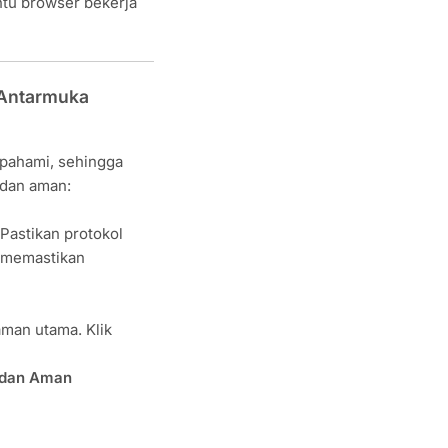
tu browser bekerja
 Antarmuka
ipahami, sehingga
dan aman:
Pastikan protokol
 memastikan
aman utama. Klik
d dan Aman