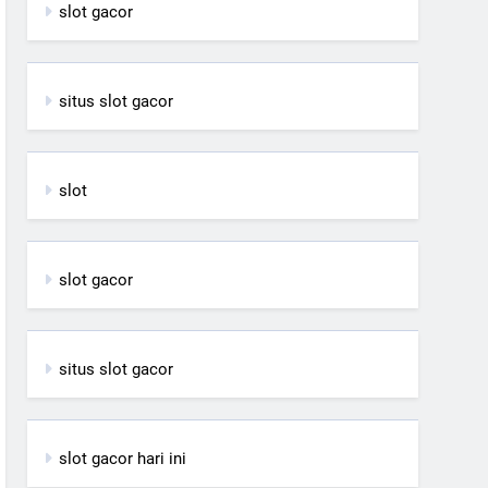
slot gacor
situs slot gacor
slot
slot gacor
situs slot gacor
slot gacor hari ini