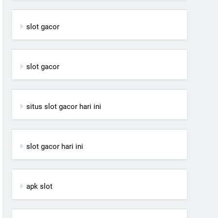
slot gacor
slot gacor
situs slot gacor hari ini
slot gacor hari ini
apk slot