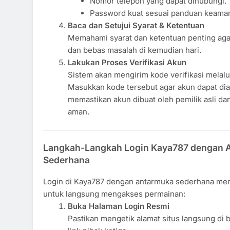
Nomor telepon yang dapat dihubungi.
Password kuat sesuai panduan keama
Baca dan Setujui Syarat & Ketentuan
Memahami syarat dan ketentuan penting aga
dan bebas masalah di kemudian hari.
Lakukan Proses Verifikasi Akun
Sistem akan mengirim kode verifikasi melalu
Masukkan kode tersebut agar akun dapat diak
memastikan akun dibuat oleh pemilik asli d
aman.
Langkah-Langkah Login Kaya787 dengan 
Sederhana
Login di Kaya787 dengan antarmuka sederhana m
untuk langsung mengakses permainan:
Buka Halaman Login Resmi
Pastikan mengetik alamat situs langsung di 