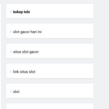
bokep tele
slot gacor hari ini
situs slot gacor
link situs slot
slot