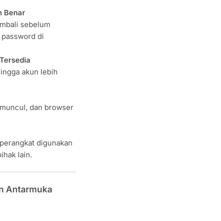
 Benar
embali sebelum
 password di
 Tersedia
ingga akun lebih
 muncul, dan browser
a perangkat digunakan
hak lain.
an Antarmuka