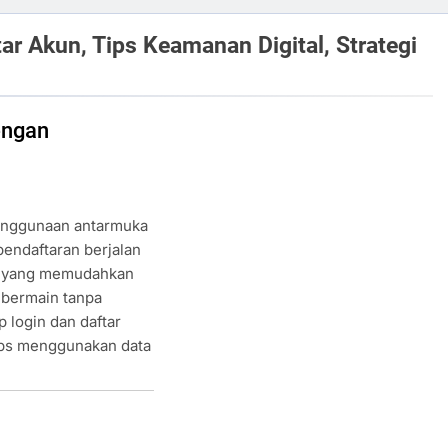
tar Akun, Tips Keamanan Digital, Strategi
engan
enggunaan antarmuka
pendaftaran berjalan
a yang memudahkan
 bermain tanpa
p login dan daftar
ips menggunakan data