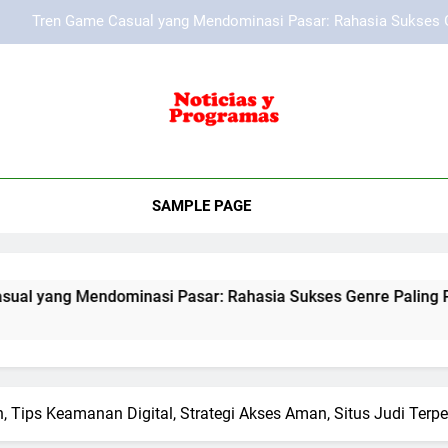
Tren Game Casual yang Mendominasi Pasar: Rahasia Sukses G
Login Tiara4D dan Cara Me
Perkembangan Teknologi Gaming dalam Industri Esports: Dari 
icias Y Programas
Mengenal Fungsi LAE138 Lin
erita Terbaru Dan Acara TV Favorit Di Noticias Y Programas.
Tren Game Casual yang Mendominasi Pasar: Rahasia Sukses G
SAMPLE PAGE
Login Tiara4D dan Cara Me
Perkembangan Teknologi Gaming dalam Industri Esports: Dari 
dominasi Pasar: Rahasia Sukses Genre Paling Populer di Mo
n, Tips Keamanan Digital, Strategi Akses Aman, Situs Judi Terp