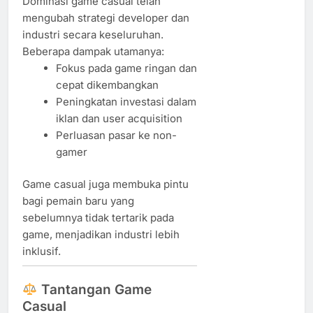
Dominasi game casual telah
mengubah strategi developer dan
industri secara keseluruhan.
Beberapa dampak utamanya:
Fokus pada game ringan dan
cepat dikembangkan
Peningkatan investasi dalam
iklan dan user acquisition
Perluasan pasar ke non-
gamer
Game casual juga membuka pintu
bagi pemain baru yang
sebelumnya tidak tertarik pada
game, menjadikan industri lebih
inklusif.
Tantangan Game
Casual