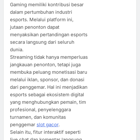
Gaming memiliki kontribusi besar
dalam pertumbuhan industri
esports. Melalui platform ini,
jutaan penonton dapat
menyaksikan pertandingan esports
secara langsung dari seluruh
dunia.
Streaming tidak hanya memperluas
jangkauan penonton, tetapi juga
membuka peluang monetisasi baru
melalui iklan, sponsor, dan donasi
dari penggemar. Hal ini menjadikan
esports sebagai ekosistem digital
yang menghubungkan pemain, tim
profesional, penyelenggara
turnamen, dan komunitas
penggemar
slot gacor
.
Selain itu, fitur interaktif seperti
live chat dan komentar langsung