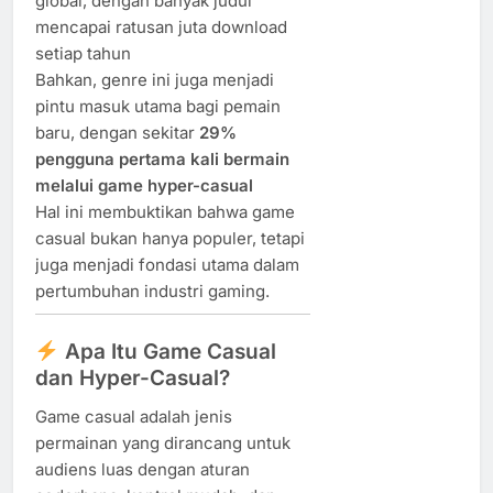
global, dengan banyak judul
mencapai ratusan juta download
setiap tahun
Bahkan, genre ini juga menjadi
pintu masuk utama bagi pemain
baru, dengan sekitar
29%
pengguna pertama kali bermain
melalui game hyper-casual
Hal ini membuktikan bahwa game
casual bukan hanya populer, tetapi
juga menjadi fondasi utama dalam
pertumbuhan industri gaming.
Apa Itu Game Casual
dan Hyper-Casual?
Game casual adalah jenis
permainan yang dirancang untuk
audiens luas dengan aturan