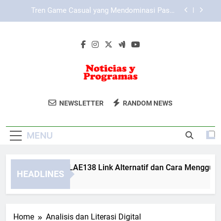
Skip
Gaming
Login Tiara4D dan Cara Memastikan Akun Tetap
to
Aman Saat Akses
content
Perkembangan Teknologi Gaming dalam Industri
Esports: Dari Hobi Digital Menjadi Kompetisi
Global
Mengenal Fungsi LAE138 Link Alternatif dan Cara
Menggunakannya
Tren Game Casual yang Mendominasi Pasar:
Rahasia Sukses Genre Paling Populer di Mobile
Noticias Y
Gaming
Dapatkan Berita Terbaru Dan Acara TV
Login Tiara4D dan Cara Memastikan Akun Tetap
NEWSLETTER
RANDOM NEWS
Aman Saat Akses
Programas
Favorit Di Noticias Y Programas.
Perkembangan Teknologi Gaming dalam Industri
Esports: Dari Hobi Digital Menjadi Kompetisi
MENU
Global
ngenal Fungsi LAE138 Link Alternatif dan Cara Menggunaka
HEADLINES
onths Ago
Home
Analisis dan Literasi Digital