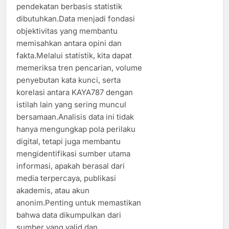
pendekatan berbasis statistik
dibutuhkan.Data menjadi fondasi
objektivitas yang membantu
memisahkan antara opini dan
fakta.Melalui statistik, kita dapat
memeriksa tren pencarian, volume
penyebutan kata kunci, serta
korelasi antara KAYA787 dengan
istilah lain yang sering muncul
bersamaan.Analisis data ini tidak
hanya mengungkap pola perilaku
digital, tetapi juga membantu
mengidentifikasi sumber utama
informasi, apakah berasal dari
media terpercaya, publikasi
akademis, atau akun
anonim.Penting untuk memastikan
bahwa data dikumpulkan dari
sumber yang valid dan