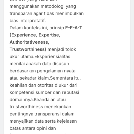
menggunakan metodologi yang
transparan agar tidak menimbulkan
bias interpretatif.
Dalam konteks ini, prinsip
E-E-A-T
(Experience, Expertise,
Authoritativeness,
Trustworthiness)
menjadi tolok
ukur utama.Eksperiensialitas
menilai apakah data disusun
berdasarkan pengalaman nyata
atau sekadar klaim.Sementara itu,
keahlian dan otoritas diukur dari
kompetensi sumber dan reputasi
domainnya.Keandalan atau
trustworthiness menekankan
pentingnya transparansi dalam
menyajikan data serta kejelasan
batas antara opini dan