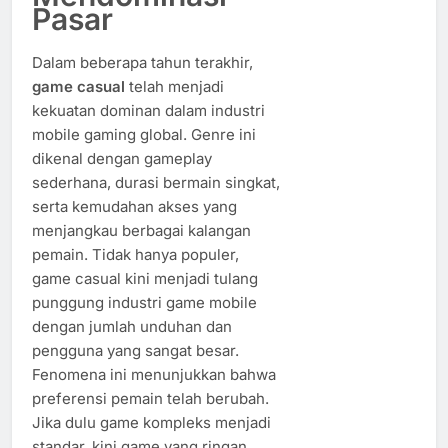
Pasar
Dalam beberapa tahun terakhir,
game casual
telah menjadi
kekuatan dominan dalam industri
mobile gaming global. Genre ini
dikenal dengan gameplay
sederhana, durasi bermain singkat,
serta kemudahan akses yang
menjangkau berbagai kalangan
pemain. Tidak hanya populer,
game casual kini menjadi tulang
punggung industri game mobile
dengan jumlah unduhan dan
pengguna yang sangat besar.
Fenomena ini menunjukkan bahwa
preferensi pemain telah berubah.
Jika dulu game kompleks menjadi
standar, kini game yang ringan,