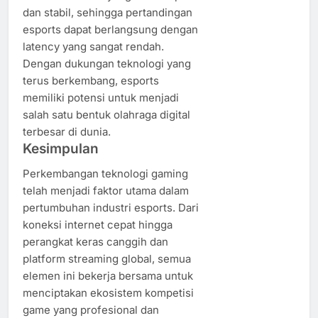
dan stabil, sehingga pertandingan
esports dapat berlangsung dengan
latency yang sangat rendah.
Dengan dukungan teknologi yang
terus berkembang, esports
memiliki potensi untuk menjadi
salah satu bentuk olahraga digital
terbesar di dunia.
Kesimpulan
Perkembangan teknologi gaming
telah menjadi faktor utama dalam
pertumbuhan industri esports. Dari
koneksi internet cepat hingga
perangkat keras canggih dan
platform streaming global, semua
elemen ini bekerja bersama untuk
menciptakan ekosistem kompetisi
game yang profesional dan