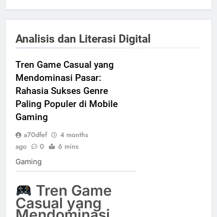
Analisis dan Literasi Digital
Tren Game Casual yang
Mendominasi Pasar:
Rahasia Sukses Genre
Paling Populer di Mobile
Gaming
a70dfef
4 months
ago
0
6 mins
Gaming
Tren Game
Casual yang
Mendominasi