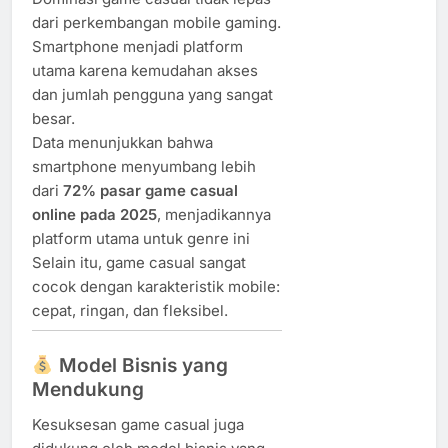
dari perkembangan mobile gaming.
Smartphone menjadi platform
utama karena kemudahan akses
dan jumlah pengguna yang sangat
besar.
Data menunjukkan bahwa
smartphone menyumbang lebih
dari
72% pasar game casual
online pada 2025
, menjadikannya
platform utama untuk genre ini
Selain itu, game casual sangat
cocok dengan karakteristik mobile:
cepat, ringan, dan fleksibel.
Model Bisnis yang
Mendukung
Kesuksesan game casual juga