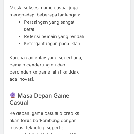
Meski sukses, game casual juga
menghadapi beberapa tantangan:
Persaingan yang sangat
ketat
Retensi pemain yang rendah
Ketergantungan pada iklan
Karena gameplay yang sederhana,
pemain cenderung mudah
berpindah ke game lain jika tidak
ada inovasi.
Masa Depan Game
Casual
Ke depan, game casual diprediksi
akan terus berkembang dengan
inovasi teknologi seperti: