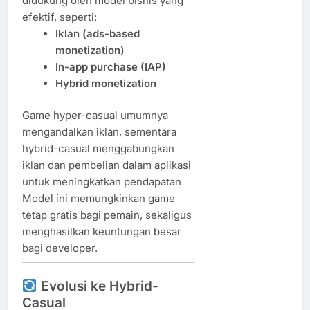
didukung oleh model bisnis yang
efektif, seperti:
Iklan (ads-based
monetization)
In-app purchase (IAP)
Hybrid monetization
Game hyper-casual umumnya
mengandalkan iklan, sementara
hybrid-casual menggabungkan
iklan dan pembelian dalam aplikasi
untuk meningkatkan pendapatan
Model ini memungkinkan game
tetap gratis bagi pemain, sekaligus
menghasilkan keuntungan besar
bagi developer.
Evolusi ke Hybrid-
Casual