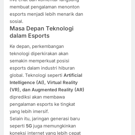
membuat pengalaman menonton
esports menjadi lebih menarik dan
sosial.
Masa Depan Teknologi
dalam Esports
Ke depan, perkembangan
teknologi diperkirakan akan
semakin memperkuat posisi
esports dalam industri hiburan
global. Teknologi seperti
Artificial
Intelligence (AI), Virtual Reality
(VR), dan Augmented Reality (AR)
diprediksi akan membawa
pengalaman esports ke tingkat
yang lebih imersif.
Selain itu, jaringan generasi baru
seperti
5G
juga memungkinkan
koneksi internet yang lebih cepat