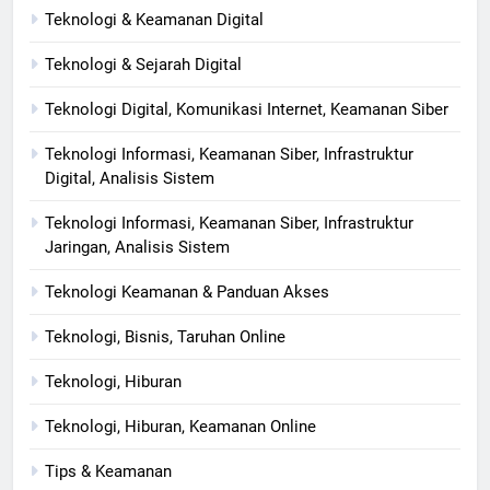
Teknologi & Keamanan Digital
Teknologi & Sejarah Digital
Teknologi Digital, Komunikasi Internet, Keamanan Siber
Teknologi Informasi, Keamanan Siber, Infrastruktur
Digital, Analisis Sistem
Teknologi Informasi, Keamanan Siber, Infrastruktur
Jaringan, Analisis Sistem
Teknologi Keamanan & Panduan Akses
Teknologi, Bisnis, Taruhan Online
Teknologi, Hiburan
Teknologi, Hiburan, Keamanan Online
Tips & Keamanan