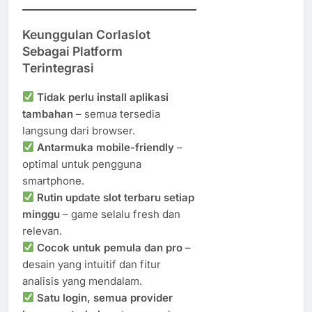
Keunggulan Corlaslot
Sebagai Platform
Terintegrasi
Tidak perlu install aplikasi
tambahan
– semua tersedia
langsung dari browser.
Antarmuka mobile-friendly
–
optimal untuk pengguna
smartphone.
Rutin update slot terbaru setiap
minggu
– game selalu fresh dan
relevan.
Cocok untuk pemula dan pro
–
desain yang intuitif dan fitur
analisis yang mendalam.
Satu login, semua provider