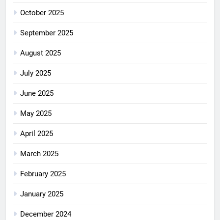
October 2025
September 2025
August 2025
July 2025
June 2025
May 2025
April 2025
March 2025
February 2025
January 2025
December 2024