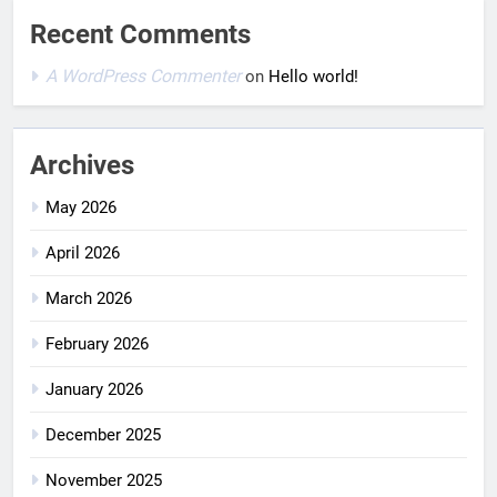
Recent Comments
A WordPress Commenter
on
Hello world!
Archives
May 2026
April 2026
March 2026
February 2026
January 2026
December 2025
November 2025