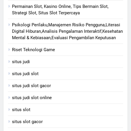
Permainan Slot, Kasino Online, Tips Bermain Slot,
Strategi Slot, Situs Slot Terpercaya
Psikologi Perilaku,Manajemen Risiko Pengguna,Literasi
Digital Hiburan,Analisis Pengalaman Interaktif,Kesehatan
Mental & Kebiasaan,Evaluasi Pengambilan Keputusan
Riset Teknologi Game
situs judi
situs judi slot
situs judi slot gacor
situs judi slot online
situs slot
situs slot gacor