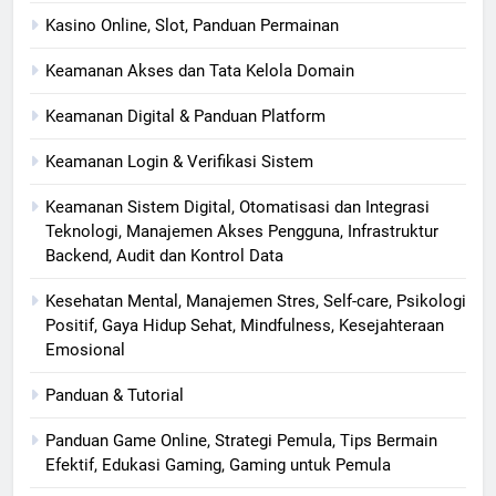
Kasino Online, Slot, Panduan Permainan
Keamanan Akses dan Tata Kelola Domain
Keamanan Digital & Panduan Platform
Keamanan Login & Verifikasi Sistem
Keamanan Sistem Digital, Otomatisasi dan Integrasi
Teknologi, Manajemen Akses Pengguna, Infrastruktur
Backend, Audit dan Kontrol Data
Kesehatan Mental, Manajemen Stres, Self-care, Psikologi
Positif, Gaya Hidup Sehat, Mindfulness, Kesejahteraan
Emosional
Panduan & Tutorial
Panduan Game Online, Strategi Pemula, Tips Bermain
Efektif, Edukasi Gaming, Gaming untuk Pemula