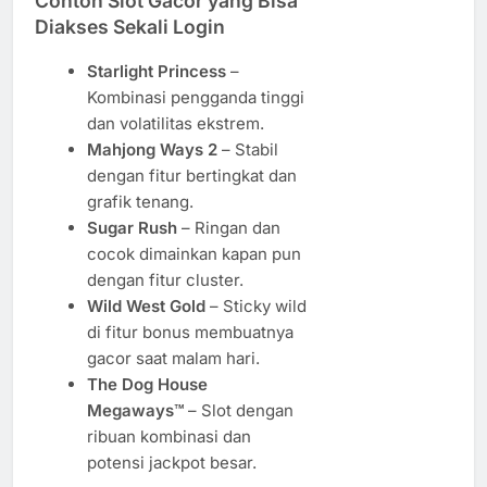
Contoh Slot Gacor yang Bisa
Diakses Sekali Login
Starlight Princess
–
Kombinasi pengganda tinggi
dan volatilitas ekstrem.
Mahjong Ways 2
– Stabil
dengan fitur bertingkat dan
grafik tenang.
Sugar Rush
– Ringan dan
cocok dimainkan kapan pun
dengan fitur cluster.
Wild West Gold
– Sticky wild
di fitur bonus membuatnya
gacor saat malam hari.
The Dog House
Megaways™
– Slot dengan
ribuan kombinasi dan
potensi jackpot besar.