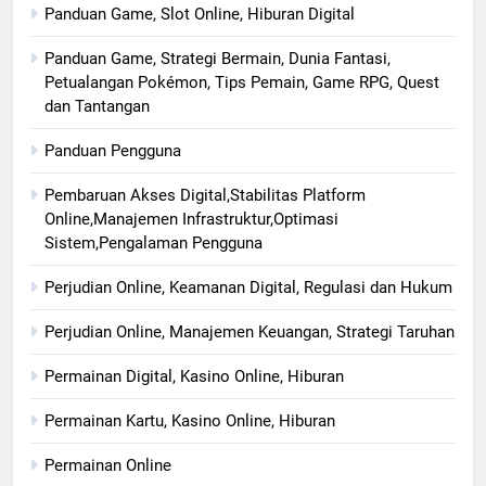
Panduan Game, Slot Online, Hiburan Digital
Panduan Game, Strategi Bermain, Dunia Fantasi,
Petualangan Pokémon, Tips Pemain, Game RPG, Quest
dan Tantangan
Panduan Pengguna
Pembaruan Akses Digital,Stabilitas Platform
Online,Manajemen Infrastruktur,Optimasi
Sistem,Pengalaman Pengguna
Perjudian Online, Keamanan Digital, Regulasi dan Hukum
Perjudian Online, Manajemen Keuangan, Strategi Taruhan
Permainan Digital, Kasino Online, Hiburan
Permainan Kartu, Kasino Online, Hiburan
Permainan Online