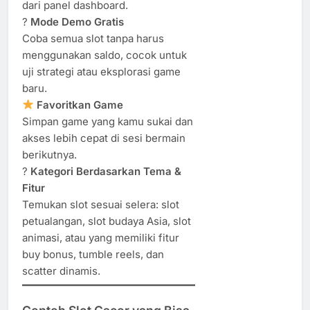
dari panel dashboard.
?
Mode Demo Gratis
Coba semua slot tanpa harus
menggunakan saldo, cocok untuk
uji strategi atau eksplorasi game
baru.
Favoritkan Game
Simpan game yang kamu sukai dan
akses lebih cepat di sesi bermain
berikutnya.
?
Kategori Berdasarkan Tema &
Fitur
Temukan slot sesuai selera: slot
petualangan, slot budaya Asia, slot
animasi, atau yang memiliki fitur
buy bonus, tumble reels, dan
scatter dinamis.