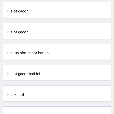
slot gacor
slot gacor
situs slot gacor hari ini
slot gacor hari ini
apk slot