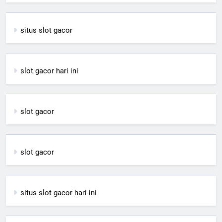
situs slot gacor
slot gacor hari ini
slot gacor
slot gacor
situs slot gacor hari ini