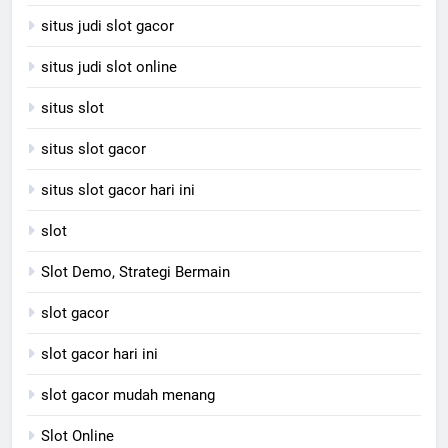
situs judi slot gacor
situs judi slot online
situs slot
situs slot gacor
situs slot gacor hari ini
slot
Slot Demo, Strategi Bermain
slot gacor
slot gacor hari ini
slot gacor mudah menang
Slot Online