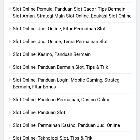
Slot Online Pemula, Panduan Slot Gacor, Tips Bermain
Slot Aman, Strategi Main Slot Online, Edukasi Slot Online
Slot Online, Judi Online, Fitur Permainan Slot
Slot Online, Judi Online, Tema Permainan Slot
Slot Online, Kasino, Panduan Bermain
Slot Online, Panduan Bermain Slot, Tips & Trik
Slot Online, Panduan Login, Mobile Gaming, Strategi
Bermain, Fitur Bonus
Slot Online, Panduan Permainan, Casino Online
Slot Online, Panduan Slot
Slot Online, Permainan Kasino, Panduan Judi Online
Slot Online, Teknologi Slot, Tips & Trik