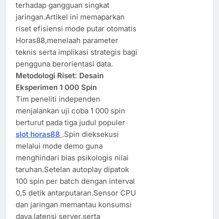
terhadap gangguan singkat
jaringan.Artikel ini memaparkan
riset efisiensi mode putar otomatis
Horas88,menelaah parameter
teknis serta implikasi strategis bagi
pengguna berorientasi data.
Metodologi Riset: Desain
Eksperimen 1 000 Spin
Tim peneliti independen
menjalankan uji coba 1 000 spin
berturut pada tiga judul populer
slot horas88
.Spin dieksekusi
melalui mode demo guna
menghindari bias psikologis nilai
taruhan.Setelan autoplay dipatok
100 spin per batch dengan interval
0,5 detik antarputaran.Sensor CPU
dan jaringan memantau konsumsi
daya,latensi server,serta