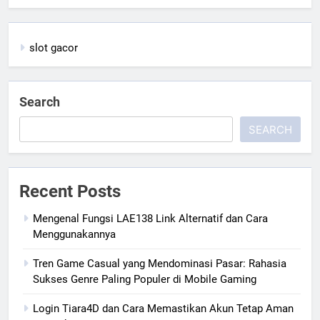
slot gacor
Search
SEARCH
Recent Posts
Mengenal Fungsi LAE138 Link Alternatif dan Cara
Menggunakannya
Tren Game Casual yang Mendominasi Pasar: Rahasia
Sukses Genre Paling Populer di Mobile Gaming
Login Tiara4D dan Cara Memastikan Akun Tetap Aman