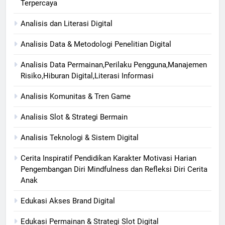
Terpercaya
Analisis dan Literasi Digital
Analisis Data & Metodologi Penelitian Digital
Analisis Data Permainan,Perilaku Pengguna,Manajemen
Risiko,Hiburan Digital,Literasi Informasi
Analisis Komunitas & Tren Game
Analisis Slot & Strategi Bermain
Analisis Teknologi & Sistem Digital
Cerita Inspiratif Pendidikan Karakter Motivasi Harian
Pengembangan Diri Mindfulness dan Refleksi Diri Cerita
Anak
Edukasi Akses Brand Digital
Edukasi Permainan & Strategi Slot Digital