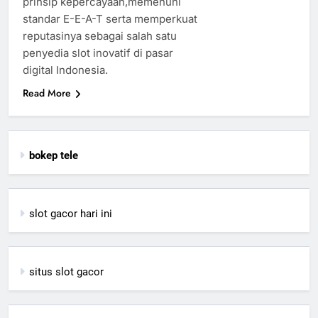
prinsip kepercayaan,memenuhi
standar E-E-A-T serta memperkuat
reputasinya sebagai salah satu
penyedia slot inovatif di pasar
digital Indonesia.
Read More
bokep tele
slot gacor hari ini
situs slot gacor