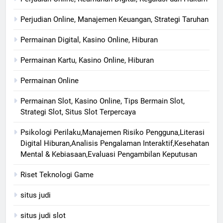
Perjudian Online, Manajemen Keuangan, Strategi Taruhan
Permainan Digital, Kasino Online, Hiburan
Permainan Kartu, Kasino Online, Hiburan
Permainan Online
Permainan Slot, Kasino Online, Tips Bermain Slot,
Strategi Slot, Situs Slot Terpercaya
Psikologi Perilaku,Manajemen Risiko Pengguna,Literasi
Digital Hiburan,Analisis Pengalaman Interaktif,Kesehatan
Mental & Kebiasaan,Evaluasi Pengambilan Keputusan
Riset Teknologi Game
situs judi
situs judi slot