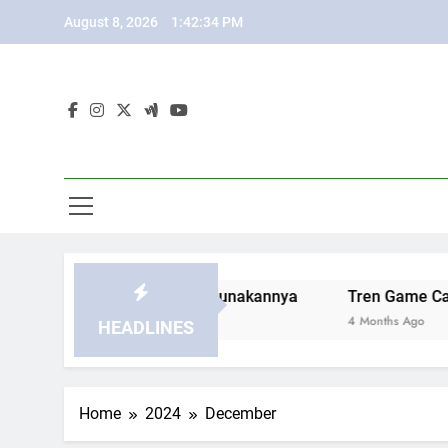
Skip
August 8, 2026
1:42:35 PM
to
content
Not
Dapatkan B
if dan Cara Menggunakannya
Tren Game Casual yang Me
4 Months Ago
HEADLINES
Home
2024
December