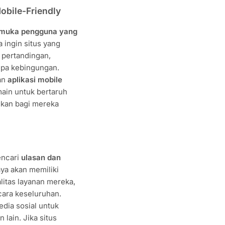
bile-Friendly
rmuka pengguna yang
 ingin situs yang
pertandingan,
npa kebingungan.
an
aplikasi mobile
ain untuk bertaruh
gkan bagi mereka
encari
ulasan dan
aya akan memiliki
litas layanan mereka,
cara keseluruhan.
edia sosial untuk
ain. Jika situs