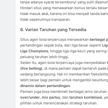
tanpa adanya syarat tersembunyi yang sulit dipenuh
Hindari situs yang menawarkan bonus terlalu besar
tidak masuk akal, karena ini bisa menjadi tanda bah
tidak sepenuhnya transparan.
6.
Varian Taruhan yang Tersedia
Situs agen bola terpercaya menawarkan
berbagai 
pertandingan sepak bola, dari liga besar seperti
Lig
Liga Champions
, hingga liga-liga kecil yang serin
peluang taruhan lebih tinggi.
Selain itu, agen bola terpercaya juga menyediakan
(live betting)
, di mana pemain dapat bertaruh pada
sedang berlangsung. Hal ini memberikan fleksibili
lebih besar bagi pemain untuk mengambil keuntun
dinamis dalam pertandingan
.
Pemain juga bisa menikmati berbagai jenis taruhan
over/under
,
mix parlay
, dan
taruhan kombinasi
, y
pilihan untuk merencanakan strategi taruhan.