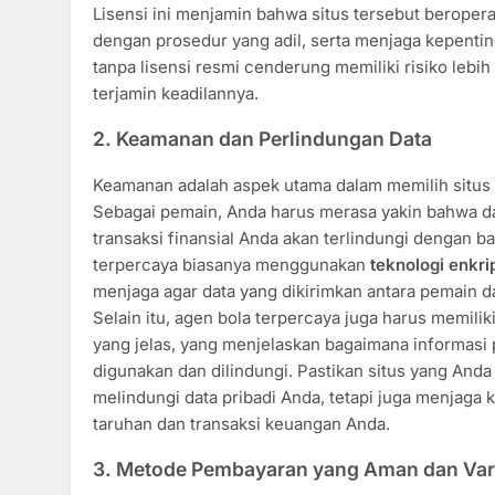
Lisensi ini menjamin bahwa situs tersebut beropera
dengan prosedur yang adil, serta menjaga kepentin
tanpa lisensi resmi cenderung memiliki risiko lebih 
terjamin keadilannya.
2.
Keamanan dan Perlindungan Data
Keamanan adalah aspek utama dalam memilih situs 
Sebagai pemain, Anda harus merasa yakin bahwa da
transaksi finansial Anda akan terlindungi dengan ba
terpercaya biasanya menggunakan
teknologi enkri
menjaga agar data yang dikirimkan antara pemain da
Selain itu, agen bola terpercaya juga harus memiliki
yang jelas, yang menjelaskan bagaimana informasi 
digunakan dan dilindungi. Pastikan situs yang Anda 
melindungi data pribadi Anda, tetapi juga menjaga 
taruhan dan transaksi keuangan Anda.
3.
Metode Pembayaran yang Aman dan Vari