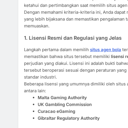
ketahui dan pertimbangkan saat memilih situs agen
Dengan memahami kriteria-kriteria ini, Anda dapa
yang lebih bijaksana dan memastikan pengalaman 
memuaskan.
1.
Lisensi Resmi dan Regulasi yang Jelas
Langkah pertama dalam memilih
situs agen bola
ter
memastikan bahwa situs tersebut memiliki
lisensi 
perjudian yang diakui. Lisensi ini adalah bukti bahw
tersebut beroperasi sesuai dengan peraturan yang
standar industri.
Beberapa lisensi yang umumnya dimiliki oleh situs
antara lain:
Malta Gaming Authority
UK Gambling Commission
Curacao eGaming
Gibraltar Regulatory Authority