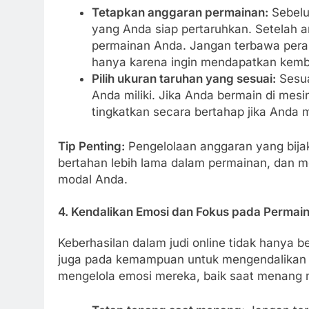
Tetapkan anggaran permainan:
Sebelu
yang Anda siap pertaruhkan. Setelah an
permainan Anda. Jangan terbawa peras
hanya karena ingin mendapatkan kemba
Pilih ukuran taruhan yang sesuai:
Sesua
Anda miliki. Jika Anda bermain di mesi
tingkatkan secara bertahap jika Anda
Tip Penting:
Pengelolaan anggaran yang bija
bertahan lebih lama dalam permainan, dan m
modal Anda.
4. Kendalikan Emosi dan Fokus pada Permai
Keberhasilan dalam judi online tidak hanya b
juga pada kemampuan untuk mengendalikan e
mengelola emosi mereka, baik saat menang 