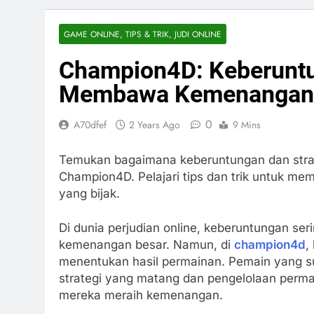
GAME ONLINE, TIPS & TRIK, JUDI ONLINE
Champion4D: Keberuntu
Membawa Kemenangan
0
A70dfef
2 Years Ago
9 Mins
Temukan bagaimana keberuntungan dan stra
Champion4D. Pelajari tips dan trik untuk 
yang bijak.
Di dunia perjudian online, keberuntungan se
kemenangan besar. Namun, di
champion4d
,
menentukan hasil permainan. Pemain yang
strategi yang matang dan pengelolaan perm
mereka meraih kemenangan.