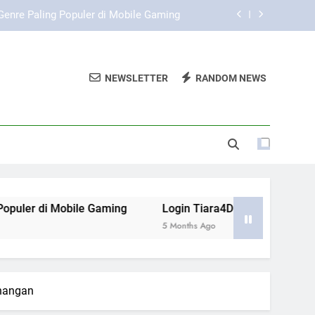
enre Paling Populer di Mobile Gaming
mastikan Akun Tetap Aman Saat Akses
Hobi Digital Menjadi Kompetisi Global
NEWSLETTER
RANDOM NEWS
k Alternatif dan Cara Menggunakannya
enre Paling Populer di Mobile Gaming
mastikan Akun Tetap Aman Saat Akses
Hobi Digital Menjadi Kompetisi Global
obile Gaming
Login Tiara4D dan Cara Memastikan Akun
5 Months Ago
nangan