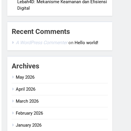
Lebah4D: Mekanisme Keamanan dan Efisiensi
Digital
Recent Comments
A WordPress Commenter
on
Hello world!
Archives
May 2026
April 2026
March 2026
February 2026
January 2026