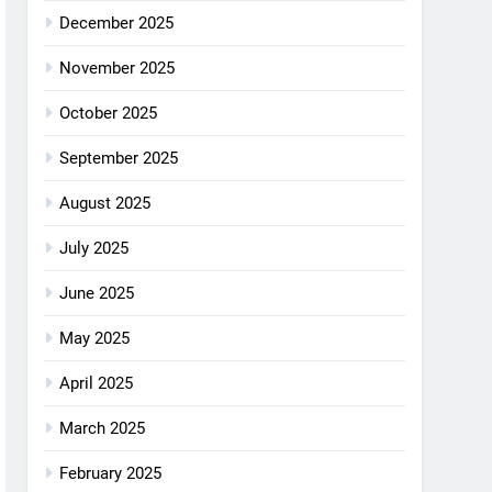
December 2025
November 2025
October 2025
September 2025
August 2025
July 2025
June 2025
May 2025
April 2025
March 2025
February 2025