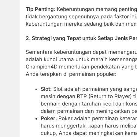
Tip Penting:
Keberuntungan memang penting, 
tidak bergantung sepenuhnya pada faktor in
keberuntungan mereka sedang baik dan mem
2. Strategi yang Tepat untuk Setiap Jenis P
Sementara keberuntungan dapat memengaruhi 
adalah kunci utama untuk meraih kemenangan
Champion4D memerlukan pendekatan yang ber
Anda terapkan di permainan populer:
Slot:
Slot adalah permainan yang sanga
mesin dengan RTP (Return to Player) t
bermain dengan taruhan kecil dan kon
dalam permainan dan meningkatkan pel
Poker:
Poker adalah permainan keteramp
harus menggertak, kapan harus melipa
cukup, Anda dapat meningkatkan ke