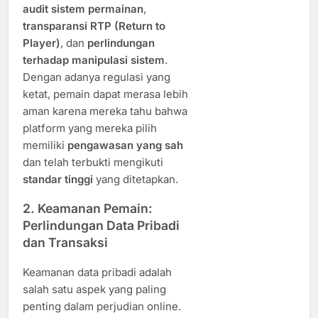
audit sistem permainan
,
transparansi RTP (Return to
Player)
, dan
perlindungan
terhadap manipulasi sistem
.
Dengan adanya regulasi yang
ketat, pemain dapat merasa lebih
aman karena mereka tahu bahwa
platform yang mereka pilih
memiliki
pengawasan yang sah
dan telah terbukti mengikuti
standar tinggi
yang ditetapkan.
2. Keamanan Pemain:
Perlindungan Data Pribadi
dan Transaksi
Keamanan data pribadi adalah
salah satu aspek yang paling
penting dalam perjudian online.