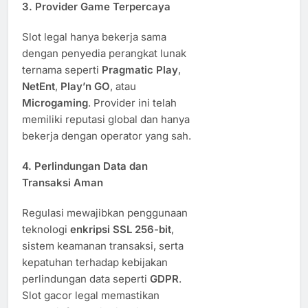
3.
Provider Game Terpercaya
Slot legal hanya bekerja sama
dengan penyedia perangkat lunak
ternama seperti
Pragmatic Play
,
NetEnt
,
Play’n GO
, atau
Microgaming
. Provider ini telah
memiliki reputasi global dan hanya
bekerja dengan operator yang sah.
4.
Perlindungan Data dan
Transaksi Aman
Regulasi mewajibkan penggunaan
teknologi
enkripsi SSL 256-bit
,
sistem keamanan transaksi, serta
kepatuhan terhadap kebijakan
perlindungan data seperti
GDPR
.
Slot gacor legal memastikan