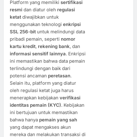
Platform yang memiliki
sertifikasi
resmi
dan diatur oleh
regulasi
ketat
diwajibkan untuk
menggunakan teknologi
enkripsi
SSL 256-bit
untuk melindungi data
pribadi pemain, seperti
nomor
kartu kredit
,
rekening bank
, dan
informasi sensitif lainnya
. Enkripsi
ini memastikan bahwa data pemain
terlindungi dengan baik dari
potensi ancaman
peretasan
.
Selain itu, platform yang diatur
oleh regulasi ketat juga harus
menerapkan kebijakan
verifikasi
identitas pemain (KYC)
. Kebijakan
ini bertujuan untuk memastikan
bahwa hanya
pemain yang sah
yang dapat mengakses akun
mereka dan melakukan transaksi di