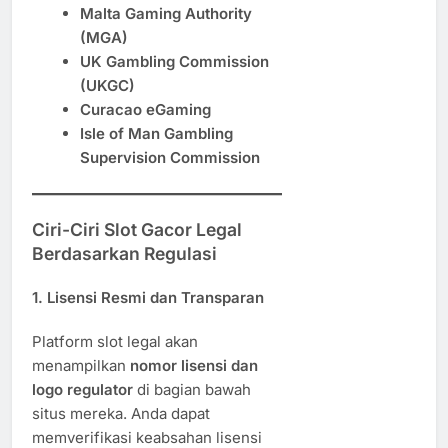
Malta Gaming Authority
(MGA)
UK Gambling Commission
(UKGC)
Curacao eGaming
Isle of Man Gambling
Supervision Commission
Ciri-Ciri Slot Gacor Legal
Berdasarkan Regulasi
1.
Lisensi Resmi dan Transparan
Platform slot legal akan
menampilkan
nomor lisensi dan
logo regulator
di bagian bawah
situs mereka. Anda dapat
memverifikasi keabsahan lisensi