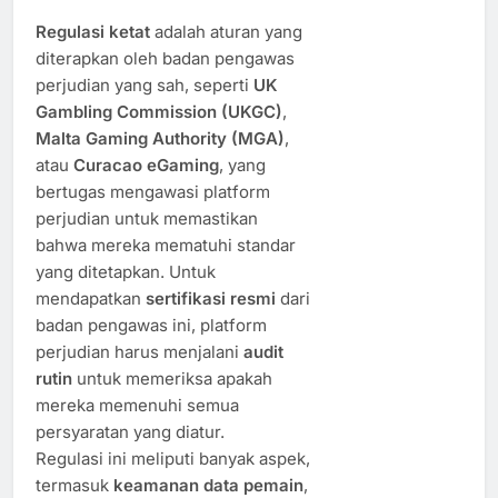
Regulasi ketat
adalah aturan yang
diterapkan oleh badan pengawas
perjudian yang sah, seperti
UK
Gambling Commission (UKGC)
,
Malta Gaming Authority (MGA)
,
atau
Curacao eGaming
, yang
bertugas mengawasi platform
perjudian untuk memastikan
bahwa mereka mematuhi standar
yang ditetapkan. Untuk
mendapatkan
sertifikasi resmi
dari
badan pengawas ini, platform
perjudian harus menjalani
audit
rutin
untuk memeriksa apakah
mereka memenuhi semua
persyaratan yang diatur.
Regulasi ini meliputi banyak aspek,
termasuk
keamanan data pemain
,