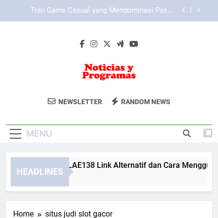
Skip
Gaming
Login Tiara4D dan Cara Memastikan Akun Tetap
to
Aman Saat Akses
content
Perkembangan Teknologi Gaming dalam Industri
Esports: Dari Hobi Digital Menjadi Kompetisi
Global
Mengenal Fungsi LAE138 Link Alternatif dan Cara
Menggunakannya
Tren Game Casual yang Mendominasi Pasar:
Rahasia Sukses Genre Paling Populer di Mobile
Noticias Y
Gaming
Dapatkan Berita Terbaru Dan Acara TV
Login Tiara4D dan Cara Memastikan Akun Tetap
NEWSLETTER
RANDOM NEWS
Aman Saat Akses
Programas
Favorit Di Noticias Y Programas.
Perkembangan Teknologi Gaming dalam Industri
Esports: Dari Hobi Digital Menjadi Kompetisi
MENU
Global
ngenal Fungsi LAE138 Link Alternatif dan Cara Menggunakan
HEADLINES
onths Ago
Home
situs judi slot gacor