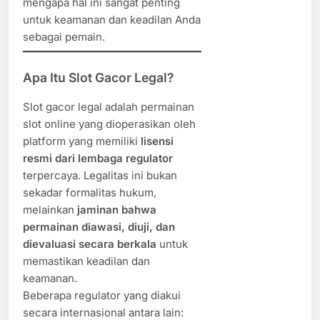
mengapa hal ini sangat penting
untuk keamanan dan keadilan Anda
sebagai pemain.
Apa Itu Slot Gacor Legal?
Slot gacor legal adalah permainan
slot online yang dioperasikan oleh
platform yang memiliki
lisensi
resmi dari lembaga regulator
terpercaya. Legalitas ini bukan
sekadar formalitas hukum,
melainkan
jaminan bahwa
permainan diawasi, diuji, dan
dievaluasi secara berkala
untuk
memastikan keadilan dan
keamanan.
Beberapa regulator yang diakui
secara internasional antara lain: