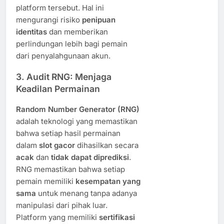
platform tersebut. Hal ini
mengurangi risiko
penipuan
identitas
dan memberikan
perlindungan lebih bagi pemain
dari penyalahgunaan akun.
3. Audit RNG: Menjaga
Keadilan Permainan
Random Number Generator (RNG)
adalah teknologi yang memastikan
bahwa setiap hasil permainan
dalam
slot gacor
dihasilkan secara
acak
dan
tidak dapat diprediksi
.
RNG memastikan bahwa setiap
pemain memiliki
kesempatan yang
sama
untuk menang tanpa adanya
manipulasi dari pihak luar.
Platform yang memiliki
sertifikasi