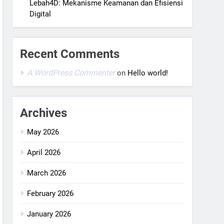
Lebah4D: Mekanisme Keamanan dan Efisiensi
Digital
Recent Comments
A WordPress Commenter
on
Hello world!
Archives
May 2026
April 2026
March 2026
February 2026
January 2026