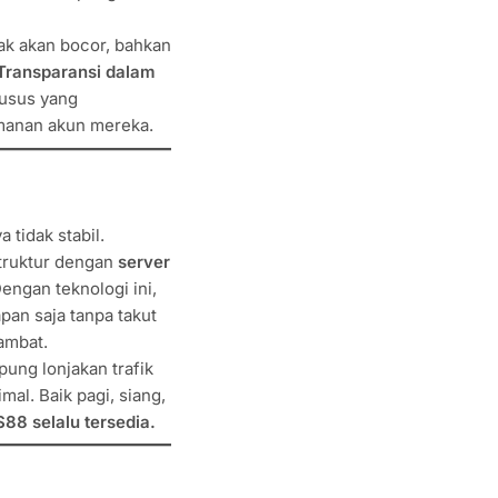
ak akan bocor, bahkan
Transparansi dalam
husus yang
manan akun mereka.
 tidak stabil.
truktur dengan
server
engan teknologi ini,
an saja tanpa takut
ambat.
ung lonjakan trafik
al. Baik pagi, siang,
8 selalu tersedia.