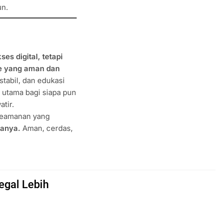
un.
s digital, tetapi
ne yang aman dan
stabil, dan edukasi
 utama bagi siapa pun
atir.
 keamanan yang
anya.
Aman, cerdas,
egal Lebih