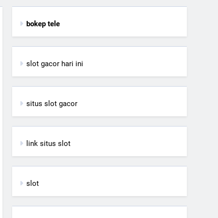
bokep tele
slot gacor hari ini
situs slot gacor
link situs slot
slot