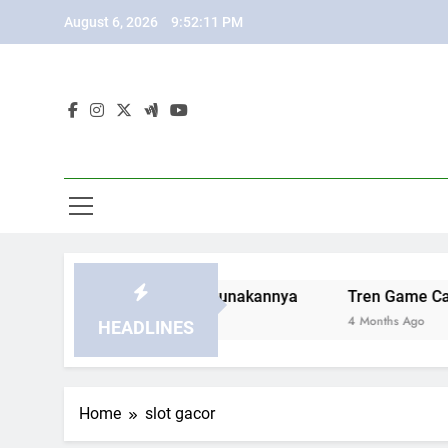
Skip
August 6, 2026
9:52:12 PM
to
content
Not
Dapatkan B
if dan Cara Menggunakannya
Tren Game Casual yang Me
4 Months Ago
HEADLINES
Home
slot gacor