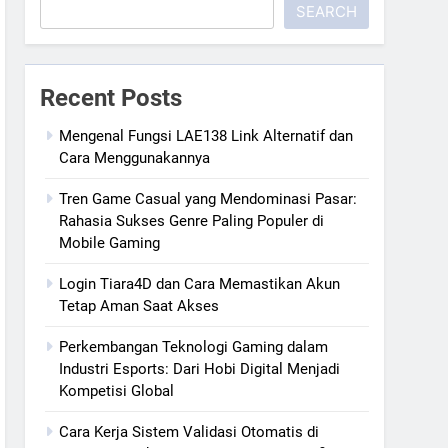
SEARCH
Recent Posts
Mengenal Fungsi LAE138 Link Alternatif dan
Cara Menggunakannya
Tren Game Casual yang Mendominasi Pasar:
Rahasia Sukses Genre Paling Populer di
Mobile Gaming
Login Tiara4D dan Cara Memastikan Akun
Tetap Aman Saat Akses
Perkembangan Teknologi Gaming dalam
Industri Esports: Dari Hobi Digital Menjadi
Kompetisi Global
Cara Kerja Sistem Validasi Otomatis di