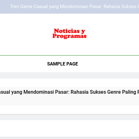
Tren Game Casual yang Mendominasi Pasar: Rahasia Sukses G
Login Tiara4D dan Cara Me
Perkembangan Teknologi Gaming dalam Industri Esports: Dari 
icias Y Programas
Mengenal Fungsi LAE138 Lin
erita Terbaru Dan Acara TV Favorit Di Noticias Y Programas.
Tren Game Casual yang Mendominasi Pasar: Rahasia Sukses G
SAMPLE PAGE
Login Tiara4D dan Cara Me
Perkembangan Teknologi Gaming dalam Industri Esports: Dari 
ndominasi Pasar: Rahasia Sukses Genre Paling Populer di M