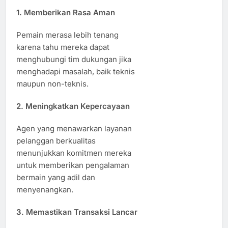
1. Memberikan Rasa Aman
Pemain merasa lebih tenang
karena tahu mereka dapat
menghubungi tim dukungan jika
menghadapi masalah, baik teknis
maupun non-teknis.
2. Meningkatkan Kepercayaan
Agen yang menawarkan layanan
pelanggan berkualitas
menunjukkan komitmen mereka
untuk memberikan pengalaman
bermain yang adil dan
menyenangkan.
3. Memastikan Transaksi Lancar