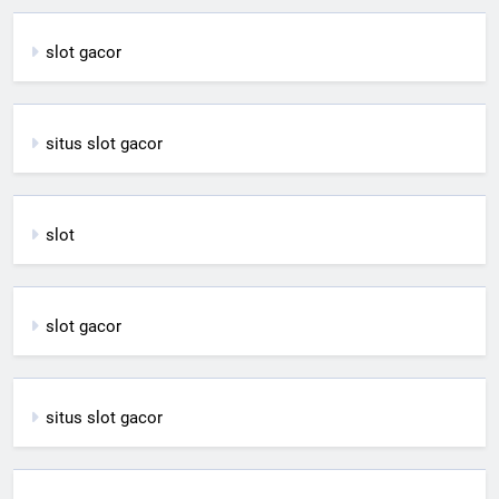
slot gacor
situs slot gacor
slot
slot gacor
situs slot gacor