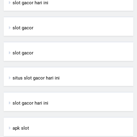
slot gacor hari ini
slot gacor
slot gacor
situs slot gacor hari ini
slot gacor hari ini
apk slot