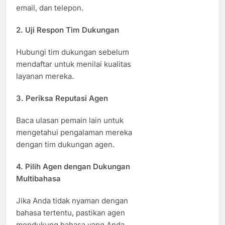
email, dan telepon.
2. Uji Respon Tim Dukungan
Hubungi tim dukungan sebelum
mendaftar untuk menilai kualitas
layanan mereka.
3. Periksa Reputasi Agen
Baca ulasan pemain lain untuk
mengetahui pengalaman mereka
dengan tim dukungan agen.
4. Pilih Agen dengan Dukungan
Multibahasa
Jika Anda tidak nyaman dengan
bahasa tertentu, pastikan agen
mendukung bahasa yang Anda