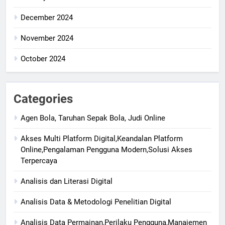
December 2024
November 2024
October 2024
Categories
Agen Bola, Taruhan Sepak Bola, Judi Online
Akses Multi Platform Digital,Keandalan Platform
Online,Pengalaman Pengguna Modern,Solusi Akses
Terpercaya
Analisis dan Literasi Digital
Analisis Data & Metodologi Penelitian Digital
Analisis Data Permainan,Perilaku Pengguna,Manajemen