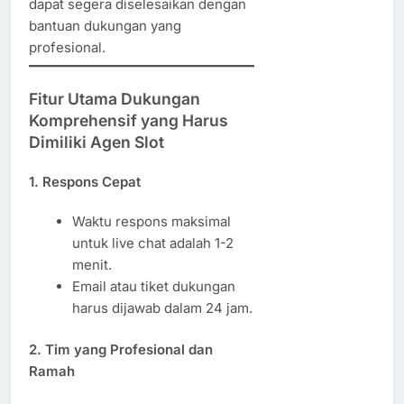
dapat segera diselesaikan dengan
bantuan dukungan yang
profesional.
Fitur Utama Dukungan
Komprehensif yang Harus
Dimiliki Agen Slot
1. Respons Cepat
Waktu respons maksimal
untuk live chat adalah 1-2
menit.
Email atau tiket dukungan
harus dijawab dalam 24 jam.
2. Tim yang Profesional dan
Ramah