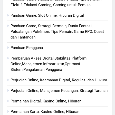
Efektif, Edukasi Gaming, Gaming untuk Pemula
Panduan Game, Slot Online, Hiburan Digital
Panduan Game, Strategi Bermain, Dunia Fantasi,
Petualangan Pokémon, Tips Pemain, Game RPG, Quest
dan Tantangan
Panduan Pengguna
Pembaruan Akses Digital,Stabilitas Platform
Online,Manajemen Infrastruktur,Optimasi
Sistem,Pengalaman Pengguna
Perjudian Online, Keamanan Digital, Regulasi dan Hukum
Perjudian Online, Manajemen Keuangan, Strategi Taruhan
Permainan Digital, Kasino Online, Hiburan
Permainan Kartu, Kasino Online, Hiburan