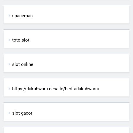
spaceman
toto slot
slot online
https://dukuhwaru.desa.id/beritadukuhwaru/
slot gacor