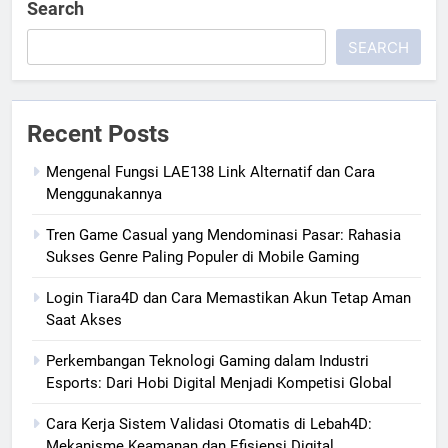
Search
SEARCH
Recent Posts
Mengenal Fungsi LAE138 Link Alternatif dan Cara
Menggunakannya
Tren Game Casual yang Mendominasi Pasar: Rahasia
Sukses Genre Paling Populer di Mobile Gaming
Login Tiara4D dan Cara Memastikan Akun Tetap Aman
Saat Akses
Perkembangan Teknologi Gaming dalam Industri
Esports: Dari Hobi Digital Menjadi Kompetisi Global
Cara Kerja Sistem Validasi Otomatis di Lebah4D:
Mekanisme Keamanan dan Efisiensi Digital