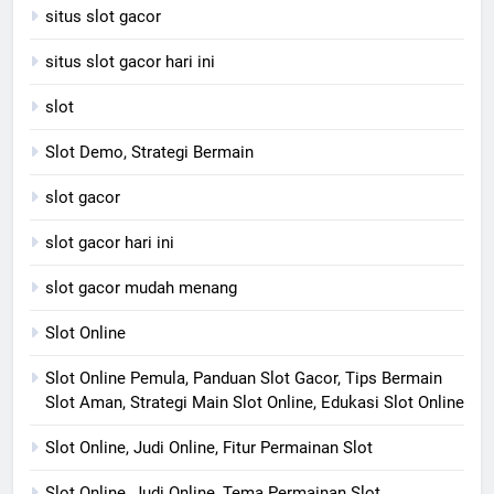
situs slot gacor
situs slot gacor hari ini
slot
Slot Demo, Strategi Bermain
slot gacor
slot gacor hari ini
slot gacor mudah menang
Slot Online
Slot Online Pemula, Panduan Slot Gacor, Tips Bermain
Slot Aman, Strategi Main Slot Online, Edukasi Slot Online
Slot Online, Judi Online, Fitur Permainan Slot
Slot Online, Judi Online, Tema Permainan Slot