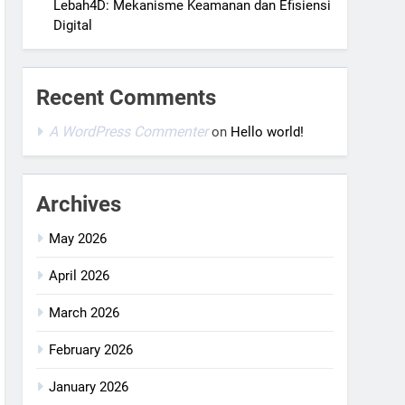
Lebah4D: Mekanisme Keamanan dan Efisiensi
Digital
Recent Comments
A WordPress Commenter
on
Hello world!
Archives
May 2026
April 2026
March 2026
February 2026
January 2026