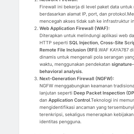
Firewall ini bekerja di level paket data untuk 
berdasarkan alamat IP, port, dan protokol.Met
mencegah akses tidak sah ke infrastruktur in
Web Application Firewall (WAF):
Diterapkan untuk melindungi aplikasi web da
HTTP seperti
SQL Injection
,
Cross-Site Scri
Remote File Inclusion (RFI)
.WAF KAYA787 di
dinamis untuk mengenali pola serangan yang
waktu, menggunakan pendekatan
signature
behavioral analysis
.
Next-Generation Firewall (NGFW):
NGFW menggabungkan keamanan tradisional
lanjutan seperti
Deep Packet Inspection (DP
dan
Application Control
.Teknologi ini mem
mengidentifikasi ancaman yang tersembunyi d
terenkripsi, sekaligus menerapkan kebijakan
identitas pengguna.