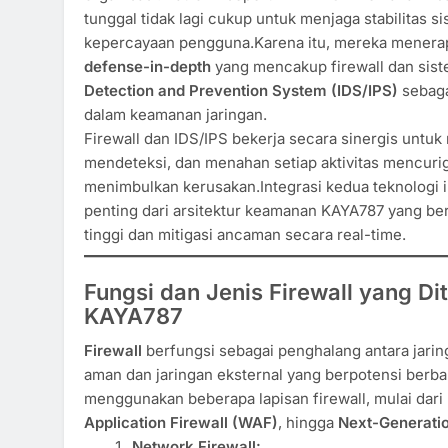
tunggal tidak lagi cukup untuk menjaga stabilitas s
kepercayaan pengguna.Karena itu, mereka menera
defense-in-depth
yang mencakup firewall dan sis
Detection and Prevention System (IDS/IPS)
sebaga
dalam keamanan jaringan.
Firewall dan IDS/IPS bekerja secara sinergis untu
mendeteksi, dan menahan setiap aktivitas mencur
menimbulkan kerusakan.Integrasi kedua teknologi i
penting dari arsitektur keamanan KAYA787 yang ber
tinggi dan mitigasi ancaman secara real-time.
Fungsi dan Jenis Firewall yang Di
KAYA787
Firewall
berfungsi sebagai penghalang antara jarin
aman dan jaringan eksternal yang berpotensi berb
menggunakan beberapa lapisan firewall, mulai dari
Application Firewall (WAF)
, hingga
Next-Generati
Network Firewall: