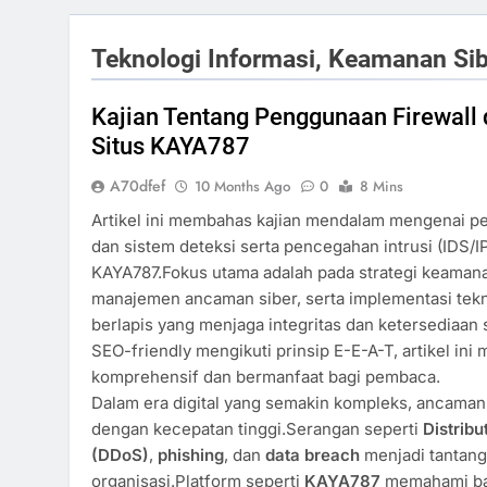
Teknologi Informasi, Keamanan Sibe
Kajian Tentang Penggunaan Firewall 
Situs KAYA787
A70dfef
10 Months Ago
0
8 Mins
Artikel ini membahas kajian mendalam mengenai p
dan sistem deteksi serta pencegahan intrusi (IDS/IP
KAYA787.Fokus utama adalah pada strategi keamana
manajemen ancaman siber, serta implementasi tek
berlapis yang menjaga integritas dan ketersediaan 
SEO-friendly mengikuti prinsip E-E-A-T, artikel i
komprehensif dan bermanfaat bagi pembaca.
Dalam era digital yang semakin kompleks, ancama
dengan kecepatan tinggi.Serangan seperti
Distribu
(DDoS)
,
phishing
, dan
data breach
menjadi tantanga
organisasi.Platform seperti
KAYA787
memahami ba