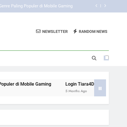
enre Paling Populer di Mobile Gaming
mastikan Akun Tetap Aman Saat Akses
Hobi Digital Menjadi Kompetisi Global
NEWSLETTER
RANDOM NEWS
k Alternatif dan Cara Menggunakannya
enre Paling Populer di Mobile Gaming
mastikan Akun Tetap Aman Saat Akses
Hobi Digital Menjadi Kompetisi Global
obile Gaming
Login Tiara4D dan Cara Memastikan Akun
5 Months Ago