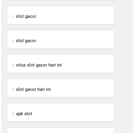
slot gacor
slot gacor
situs slot gacor hari ini
slot gacor hari ini
apk slot