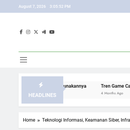
Skip
August 7, 2026
3:05:53 PM
to
content
Not
Dapatkan B
if dan Cara Menggunakannya
Tren Game Casual yang Me
4 Months Ago
HEADLINES
Home
Teknologi Informasi, Keamanan Siber, Infra