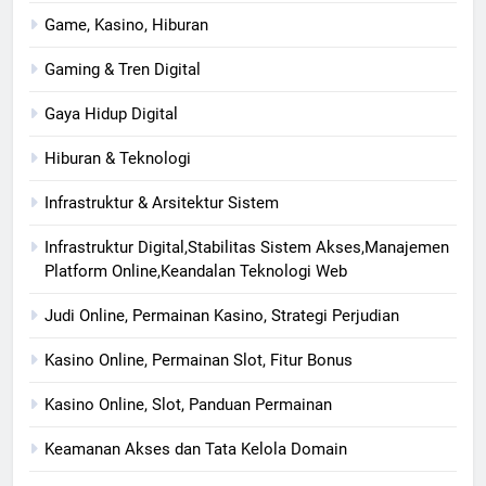
Game, Kasino, Hiburan
Gaming & Tren Digital
Gaya Hidup Digital
Hiburan & Teknologi
Infrastruktur & Arsitektur Sistem
Infrastruktur Digital,Stabilitas Sistem Akses,Manajemen
Platform Online,Keandalan Teknologi Web
Judi Online, Permainan Kasino, Strategi Perjudian
Kasino Online, Permainan Slot, Fitur Bonus
Kasino Online, Slot, Panduan Permainan
Keamanan Akses dan Tata Kelola Domain