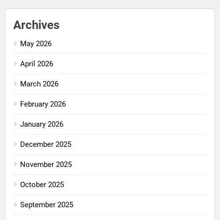
Archives
May 2026
April 2026
March 2026
February 2026
January 2026
December 2025
November 2025
October 2025
September 2025