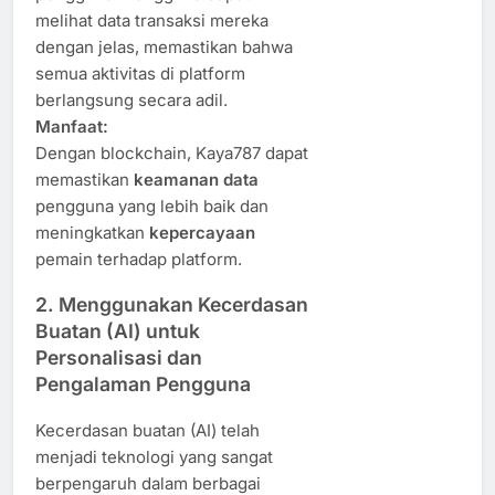
melihat data transaksi mereka
dengan jelas, memastikan bahwa
semua aktivitas di platform
berlangsung secara adil.
Manfaat:
Dengan blockchain, Kaya787 dapat
memastikan
keamanan data
pengguna yang lebih baik dan
meningkatkan
kepercayaan
pemain terhadap platform.
2. Menggunakan Kecerdasan
Buatan (AI) untuk
Personalisasi dan
Pengalaman Pengguna
Kecerdasan buatan (AI) telah
menjadi teknologi yang sangat
berpengaruh dalam berbagai