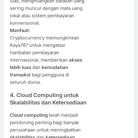
luas, menghilangkan batasan yang
sering muncul dengan mata uang
lokal atau sistem pembayaran
konvensional.
Manfaat:
Cryptocurrency memungkinkan
Kaya787 untuk mengatasi
hambatan pembayaran
internasional, memberikan
akses
lebih luas
dan
kemudahan
transaksi
bagi pengguna di
seluruh dunia.
4. Cloud Computing untuk
Skalabilitas dan Ketersediaan
Cloud computing
telah menjadi
pendorong penting bagi banyak
perusahaan untuk meningkatkan
skalabilitas
dan
ketersediaan