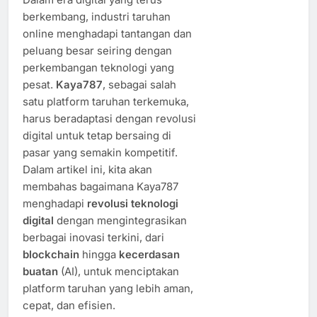
berkembang, industri taruhan
online menghadapi tantangan dan
peluang besar seiring dengan
perkembangan teknologi yang
pesat.
Kaya787
, sebagai salah
satu platform taruhan terkemuka,
harus beradaptasi dengan revolusi
digital untuk tetap bersaing di
pasar yang semakin kompetitif.
Dalam artikel ini, kita akan
membahas bagaimana Kaya787
menghadapi
revolusi teknologi
digital
dengan mengintegrasikan
berbagai inovasi terkini, dari
blockchain
hingga
kecerdasan
buatan
(AI), untuk menciptakan
platform taruhan yang lebih aman,
cepat, dan efisien.