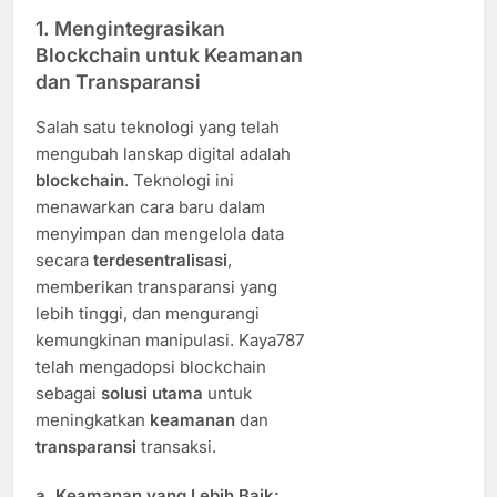
1. Mengintegrasikan
Blockchain untuk Keamanan
dan Transparansi
Salah satu teknologi yang telah
mengubah lanskap digital adalah
blockchain
. Teknologi ini
menawarkan cara baru dalam
menyimpan dan mengelola data
secara
terdesentralisasi
,
memberikan transparansi yang
lebih tinggi, dan mengurangi
kemungkinan manipulasi. Kaya787
telah mengadopsi blockchain
sebagai
solusi utama
untuk
meningkatkan
keamanan
dan
transparansi
transaksi.
a.
Keamanan yang Lebih Baik: