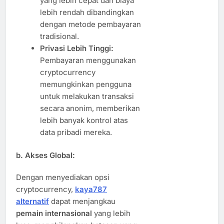
yang lebih cepat dan biaya
lebih rendah dibandingkan
dengan metode pembayaran
tradisional.
Privasi Lebih Tinggi:
Pembayaran menggunakan
cryptocurrency
memungkinkan pengguna
untuk melakukan transaksi
secara anonim, memberikan
lebih banyak kontrol atas
data pribadi mereka.
b.
Akses Global:
Dengan menyediakan opsi
cryptocurrency,
kaya787
alternatif
dapat menjangkau
pemain internasional
yang lebih