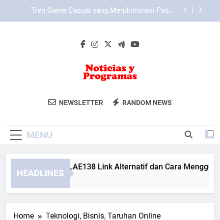
Skip
Gaming
Login Tiara4D dan Cara Memastikan Akun Tetap
to
Aman Saat Akses
content
Perkembangan Teknologi Gaming dalam Industri
Esports: Dari Hobi Digital Menjadi Kompetisi
Global
Mengenal Fungsi LAE138 Link Alternatif dan Cara
Menggunakannya
Tren Game Casual yang Mendominasi Pasar:
Rahasia Sukses Genre Paling Populer di Mobile
Noticias Y
Gaming
Dapatkan Berita Terbaru Dan Acara TV
Login Tiara4D dan Cara Memastikan Akun Tetap
NEWSLETTER
RANDOM NEWS
Aman Saat Akses
Programas
Favorit Di Noticias Y Programas.
Perkembangan Teknologi Gaming dalam Industri
Esports: Dari Hobi Digital Menjadi Kompetisi
MENU
Global
ngenal Fungsi LAE138 Link Alternatif dan Cara Menggunaka
HEADLINES
onths Ago
Home
Teknologi, Bisnis, Taruhan Online