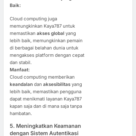
Baik:
Cloud computing juga
memungkinkan Kaya787 untuk
memastikan
akses global
yang
lebih baik, memungkinkan pemain
di berbagai belahan dunia untuk
mengakses platform dengan cepat
dan stabil.
Manfaat:
Cloud computing memberikan
keandalan
dan
aksesibilitas
yang
lebih baik, memastikan pengguna
dapat menikmati layanan Kaya787
kapan saja dan di mana saja tanpa
hambatan.
5. Meningkatkan Keamanan
dengan Sistem Autentikasi