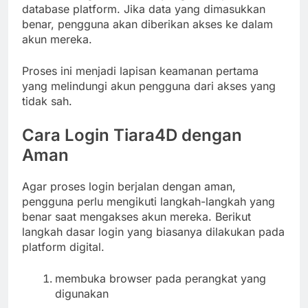
database platform. Jika data yang dimasukkan
benar, pengguna akan diberikan akses ke dalam
akun mereka.
Proses ini menjadi lapisan keamanan pertama
yang melindungi akun pengguna dari akses yang
tidak sah.
Cara Login Tiara4D dengan
Aman
Agar proses login berjalan dengan aman,
pengguna perlu mengikuti langkah-langkah yang
benar saat mengakses akun mereka. Berikut
langkah dasar login yang biasanya dilakukan pada
platform digital.
membuka browser pada perangkat yang
digunakan