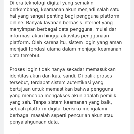
Di era teknologi digital yang semakin
berkembang, keamanan akun menjadi salah satu
hal yang sangat penting bagi pengguna platform
online. Banyak layanan berbasis internet yang
menyimpan berbagai data pengguna, mulai dari
informasi akun hingga aktivitas penggunaan
platform. Oleh karena itu, sistem login yang aman
menjadi fondasi utama dalam menjaga keamanan
data tersebut.
Proses login tidak hanya sekadar memasukkan
identitas akun dan kata sandi. Di balik proses
tersebut, terdapat sistem autentikasi yang
bertujuan untuk memastikan bahwa pengguna
yang mencoba mengakses akun adalah pemilik
yang sah. Tanpa sistem keamanan yang baik,
sebuah platform digital berisiko mengalami
berbagai masalah seperti pencurian akun atau
penyalahgunaan data.