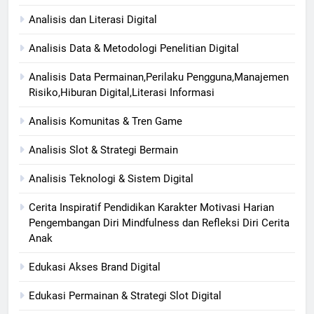
Analisis dan Literasi Digital
Analisis Data & Metodologi Penelitian Digital
Analisis Data Permainan,Perilaku Pengguna,Manajemen
Risiko,Hiburan Digital,Literasi Informasi
Analisis Komunitas & Tren Game
Analisis Slot & Strategi Bermain
Analisis Teknologi & Sistem Digital
Cerita Inspiratif Pendidikan Karakter Motivasi Harian
Pengembangan Diri Mindfulness dan Refleksi Diri Cerita
Anak
Edukasi Akses Brand Digital
Edukasi Permainan & Strategi Slot Digital