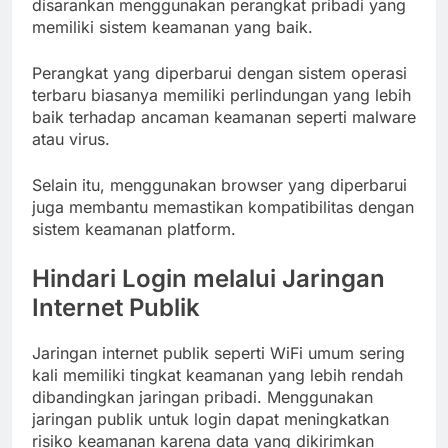
disarankan menggunakan perangkat pribadi yang
memiliki sistem keamanan yang baik.
Perangkat yang diperbarui dengan sistem operasi
terbaru biasanya memiliki perlindungan yang lebih
baik terhadap ancaman keamanan seperti malware
atau virus.
Selain itu, menggunakan browser yang diperbarui
juga membantu memastikan kompatibilitas dengan
sistem keamanan platform.
Hindari Login melalui Jaringan
Internet Publik
Jaringan internet publik seperti WiFi umum sering
kali memiliki tingkat keamanan yang lebih rendah
dibandingkan jaringan pribadi. Menggunakan
jaringan publik untuk login dapat meningkatkan
risiko keamanan karena data yang dikirimkan