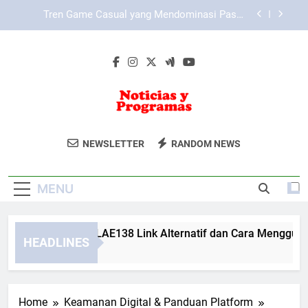
Skip
Gaming
Login Tiara4D dan Cara Memastikan Akun Tetap
to
Aman Saat Akses
content
Perkembangan Teknologi Gaming dalam Industri
Esports: Dari Hobi Digital Menjadi Kompetisi
Global
Mengenal Fungsi LAE138 Link Alternatif dan Cara
Menggunakannya
Tren Game Casual yang Mendominasi Pasar:
Rahasia Sukses Genre Paling Populer di Mobile
Noticias Y
Gaming
Dapatkan Berita Terbaru Dan Acara TV
Login Tiara4D dan Cara Memastikan Akun Tetap
NEWSLETTER
RANDOM NEWS
Aman Saat Akses
Programas
Favorit Di Noticias Y Programas.
Perkembangan Teknologi Gaming dalam Industri
Esports: Dari Hobi Digital Menjadi Kompetisi
MENU
Global
ngenal Fungsi LAE138 Link Alternatif dan Cara Menggunaka
HEADLINES
onths Ago
Home
Keamanan Digital & Panduan Platform