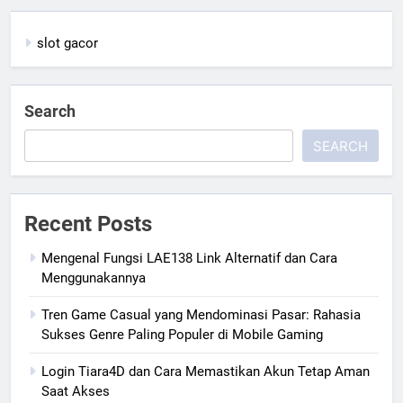
slot gacor
Search
SEARCH
Recent Posts
Mengenal Fungsi LAE138 Link Alternatif dan Cara
Menggunakannya
Tren Game Casual yang Mendominasi Pasar: Rahasia
Sukses Genre Paling Populer di Mobile Gaming
Login Tiara4D dan Cara Memastikan Akun Tetap Aman
Saat Akses