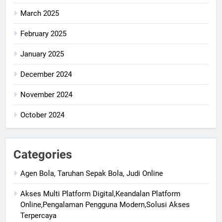
March 2025
February 2025
January 2025
December 2024
November 2024
October 2024
Categories
Agen Bola, Taruhan Sepak Bola, Judi Online
Akses Multi Platform Digital,Keandalan Platform
Online,Pengalaman Pengguna Modern,Solusi Akses
Terpercaya