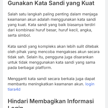
Gunakan Kata Sandi yang Kuat
Salah satu langkah paling penting dalam menjaga
keamanan akun adalah menggunakan kata sandi
yang kuat. Kata sandi yang baik biasanya terdiri
dari kombinasi huruf besar, huruf kecil, angka,
serta simbol.
Kata sandi yang kompleks akan lebih sulit ditebak
oleh pihak yang mencoba mengakses akun secara
tidak sah. Selain itu, pengguna juga disarankan
untuk tidak menggunakan kata sandi yang sama
pada berbagai platform.
Mengganti kata sandi secara berkala juga dapat
membantu meningkatkan keamanan akun.
login
tiara4d
Hindari Membagikan Informasi