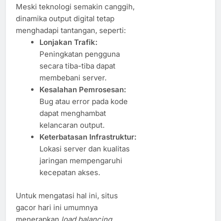
Meski teknologi semakin canggih,
dinamika output digital tetap
menghadapi tantangan, seperti:
Lonjakan Trafik:
Peningkatan pengguna
secara tiba-tiba dapat
membebani server.
Kesalahan Pemrosesan:
Bug atau error pada kode
dapat menghambat
kelancaran output.
Keterbatasan Infrastruktur:
Lokasi server dan kualitas
jaringan mempengaruhi
kecepatan akses.
Untuk mengatasi hal ini, situs
gacor hari ini umumnya
menerapkan
load balancing
,