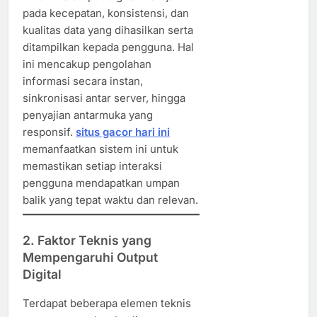
pada kecepatan, konsistensi, dan
kualitas data yang dihasilkan serta
ditampilkan kepada pengguna. Hal
ini mencakup pengolahan
informasi secara instan,
sinkronisasi antar server, hingga
penyajian antarmuka yang
responsif.
situs gacor hari ini
memanfaatkan sistem ini untuk
memastikan setiap interaksi
pengguna mendapatkan umpan
balik yang tepat waktu dan relevan.
2. Faktor Teknis yang
Mempengaruhi Output
Digital
Terdapat beberapa elemen teknis