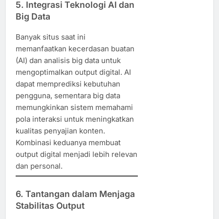
5. Integrasi Teknologi AI dan
Big Data
Banyak situs saat ini
memanfaatkan kecerdasan buatan
(AI) dan analisis big data untuk
mengoptimalkan output digital. AI
dapat memprediksi kebutuhan
pengguna, sementara big data
memungkinkan sistem memahami
pola interaksi untuk meningkatkan
kualitas penyajian konten.
Kombinasi keduanya membuat
output digital menjadi lebih relevan
dan personal.
6. Tantangan dalam Menjaga
Stabilitas Output