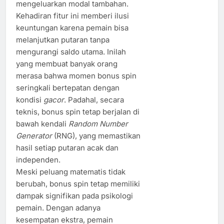
mengeluarkan modal tambahan.
Kehadiran fitur ini memberi ilusi
keuntungan karena pemain bisa
melanjutkan putaran tanpa
mengurangi saldo utama. Inilah
yang membuat banyak orang
merasa bahwa momen bonus spin
seringkali bertepatan dengan
kondisi
gacor
. Padahal, secara
teknis, bonus spin tetap berjalan di
bawah kendali
Random Number
Generator
(RNG), yang memastikan
hasil setiap putaran acak dan
independen.
Meski peluang matematis tidak
berubah, bonus spin tetap memiliki
dampak signifikan pada psikologi
pemain. Dengan adanya
kesempatan ekstra, pemain