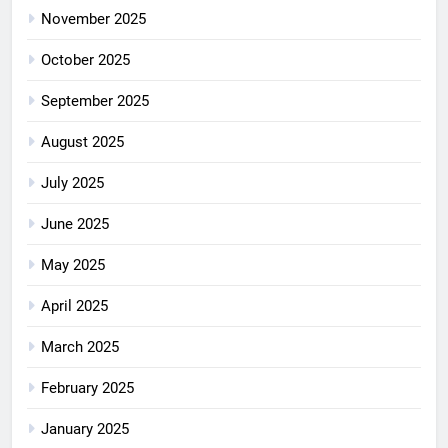
November 2025
October 2025
September 2025
August 2025
July 2025
June 2025
May 2025
April 2025
March 2025
February 2025
January 2025