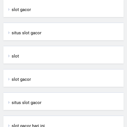
slot gacor
situs slot gacor
slot
slot gacor
situs slot gacor
slot gacor hari ini