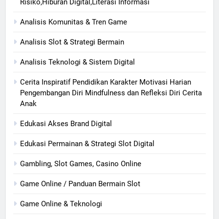
Risiko,Hiburan Digital,Literasi Informasi
Analisis Komunitas & Tren Game
Analisis Slot & Strategi Bermain
Analisis Teknologi & Sistem Digital
Cerita Inspiratif Pendidikan Karakter Motivasi Harian
Pengembangan Diri Mindfulness dan Refleksi Diri Cerita
Anak
Edukasi Akses Brand Digital
Edukasi Permainan & Strategi Slot Digital
Gambling, Slot Games, Casino Online
Game Online / Panduan Bermain Slot
Game Online & Teknologi