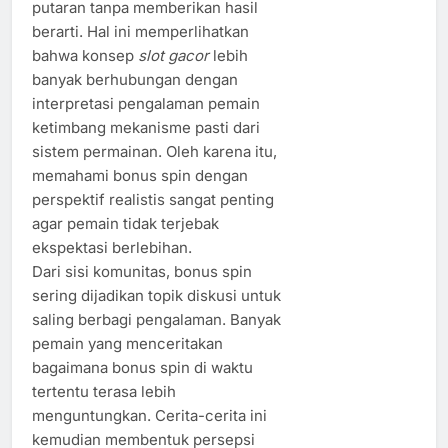
putaran tanpa memberikan hasil
berarti. Hal ini memperlihatkan
bahwa konsep
slot gacor
lebih
banyak berhubungan dengan
interpretasi pengalaman pemain
ketimbang mekanisme pasti dari
sistem permainan. Oleh karena itu,
memahami bonus spin dengan
perspektif realistis sangat penting
agar pemain tidak terjebak
ekspektasi berlebihan.
Dari sisi komunitas, bonus spin
sering dijadikan topik diskusi untuk
saling berbagi pengalaman. Banyak
pemain yang menceritakan
bagaimana bonus spin di waktu
tertentu terasa lebih
menguntungkan. Cerita-cerita ini
kemudian membentuk persepsi