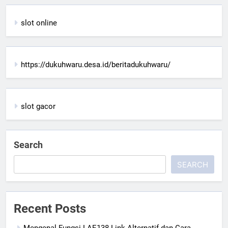
slot online
https://dukuhwaru.desa.id/beritadukuhwaru/
slot gacor
Search
SEARCH
Recent Posts