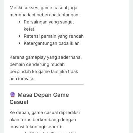
Meski sukses, game casual juga
menghadapi beberapa tantangan:
Persaingan yang sangat
ketat
Retensi pemain yang rendah
Ketergantungan pada iklan
Karena gameplay yang sederhana,
pemain cenderung mudah
berpindah ke game lain jika tidak
ada inovasi.
Masa Depan Game
Casual
Ke depan, game casual diprediksi
akan terus berkembang dengan
inovasi teknologi seperti: