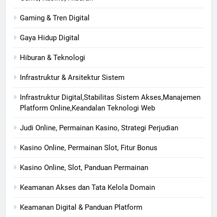
Gaming & Tren Digital
Gaya Hidup Digital
Hiburan & Teknologi
Infrastruktur & Arsitektur Sistem
Infrastruktur Digital,Stabilitas Sistem Akses,Manajemen
Platform Online,Keandalan Teknologi Web
Judi Online, Permainan Kasino, Strategi Perjudian
Kasino Online, Permainan Slot, Fitur Bonus
Kasino Online, Slot, Panduan Permainan
Keamanan Akses dan Tata Kelola Domain
Keamanan Digital & Panduan Platform