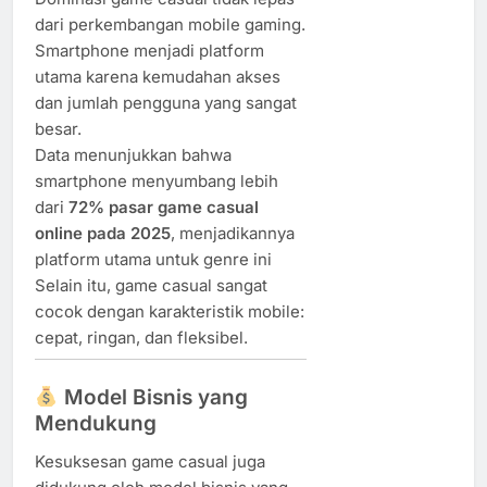
dari perkembangan mobile gaming.
Smartphone menjadi platform
utama karena kemudahan akses
dan jumlah pengguna yang sangat
besar.
Data menunjukkan bahwa
smartphone menyumbang lebih
dari
72% pasar game casual
online pada 2025
, menjadikannya
platform utama untuk genre ini
Selain itu, game casual sangat
cocok dengan karakteristik mobile:
cepat, ringan, dan fleksibel.
Model Bisnis yang
Mendukung
Kesuksesan game casual juga