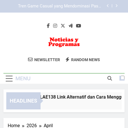
Skip
Gaming
Login Tiara4D dan Cara Memastikan Akun Tetap
to
Aman Saat Akses
content
Perkembangan Teknologi Gaming dalam Industri
Esports: Dari Hobi Digital Menjadi Kompetisi
Global
Mengenal Fungsi LAE138 Link Alternatif dan Cara
Menggunakannya
Tren Game Casual yang Mendominasi Pasar:
Rahasia Sukses Genre Paling Populer di Mobile
Noticias Y
Gaming
Dapatkan Berita Terbaru Dan Acara TV
Login Tiara4D dan Cara Memastikan Akun Tetap
NEWSLETTER
RANDOM NEWS
Aman Saat Akses
Programas
Favorit Di Noticias Y Programas.
Perkembangan Teknologi Gaming dalam Industri
Esports: Dari Hobi Digital Menjadi Kompetisi
MENU
Global
ngenal Fungsi LAE138 Link Alternatif dan Cara Menggunaka
HEADLINES
Months Ago
Home
2026
April