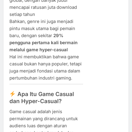
global, dengan banyak judul
mencapai ratusan juta download
setiap tahun
Bahkan, genre ini juga menjadi
pintu masuk utama bagi pemain
baru, dengan sekitar
29%
pengguna pertama kali bermain
melalui game hyper-casual
Hal ini membuktikan bahwa game
casual bukan hanya populer, tetapi
juga menjadi fondasi utama dalam
pertumbuhan industri gaming.
Apa Itu Game Casual
dan Hyper-Casual?
Game casual adalah jenis
permainan yang dirancang untuk
audiens luas dengan aturan