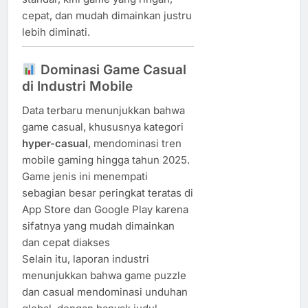
cepat, dan mudah dimainkan justru
lebih diminati.
Dominasi Game Casual
di Industri Mobile
Data terbaru menunjukkan bahwa
game casual, khususnya kategori
hyper-casual
, mendominasi tren
mobile gaming hingga tahun 2025.
Game jenis ini menempati
sebagian besar peringkat teratas di
App Store dan Google Play karena
sifatnya yang mudah dimainkan
dan cepat diakses
Selain itu, laporan industri
menunjukkan bahwa game puzzle
dan casual mendominasi unduhan