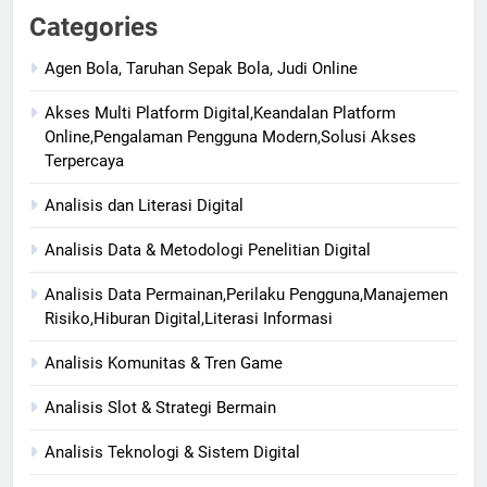
Categories
Agen Bola, Taruhan Sepak Bola, Judi Online
Akses Multi Platform Digital,Keandalan Platform
Online,Pengalaman Pengguna Modern,Solusi Akses
Terpercaya
Analisis dan Literasi Digital
Analisis Data & Metodologi Penelitian Digital
Analisis Data Permainan,Perilaku Pengguna,Manajemen
Risiko,Hiburan Digital,Literasi Informasi
Analisis Komunitas & Tren Game
Analisis Slot & Strategi Bermain
Analisis Teknologi & Sistem Digital