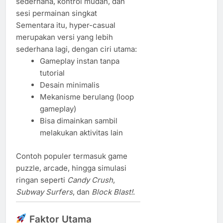
sederhana, kontrol mudah, dan
sesi permainan singkat
Sementara itu, hyper-casual
merupakan versi yang lebih
sederhana lagi, dengan ciri utama:
Gameplay instan tanpa
tutorial
Desain minimalis
Mekanisme berulang (loop
gameplay)
Bisa dimainkan sambil
melakukan aktivitas lain
Contoh populer termasuk game
puzzle, arcade, hingga simulasi
ringan seperti
Candy Crush
,
Subway Surfers
, dan
Block Blast!
.
Faktor Utama