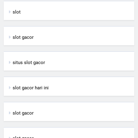
slot
slot gacor
situs slot gacor
slot gacor hari ini
slot gacor