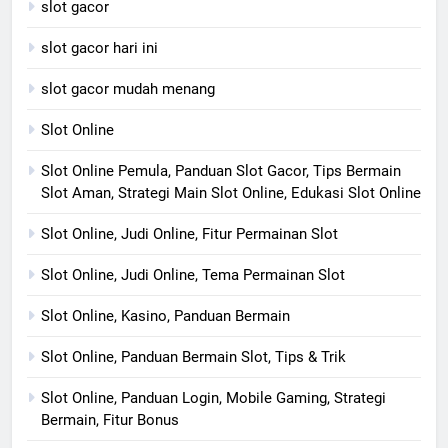
slot gacor
slot gacor hari ini
slot gacor mudah menang
Slot Online
Slot Online Pemula, Panduan Slot Gacor, Tips Bermain
Slot Aman, Strategi Main Slot Online, Edukasi Slot Online
Slot Online, Judi Online, Fitur Permainan Slot
Slot Online, Judi Online, Tema Permainan Slot
Slot Online, Kasino, Panduan Bermain
Slot Online, Panduan Bermain Slot, Tips & Trik
Slot Online, Panduan Login, Mobile Gaming, Strategi
Bermain, Fitur Bonus