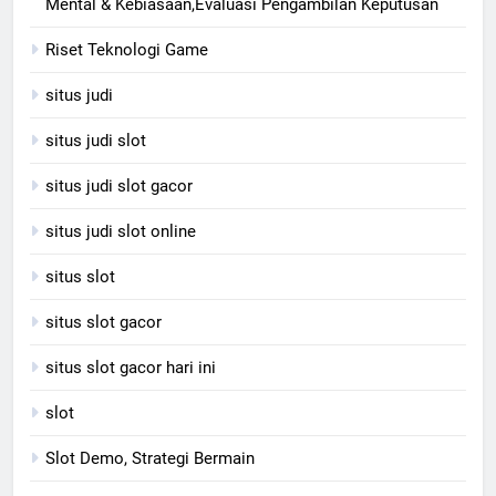
Mental & Kebiasaan,Evaluasi Pengambilan Keputusan
Riset Teknologi Game
situs judi
situs judi slot
situs judi slot gacor
situs judi slot online
situs slot
situs slot gacor
situs slot gacor hari ini
slot
Slot Demo, Strategi Bermain