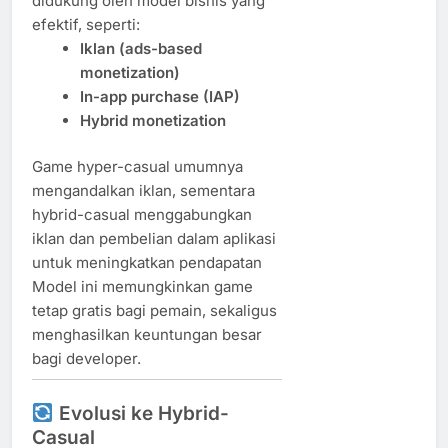
didukung oleh model bisnis yang
efektif, seperti:
Iklan (ads-based
monetization)
In-app purchase (IAP)
Hybrid monetization
Game hyper-casual umumnya
mengandalkan iklan, sementara
hybrid-casual menggabungkan
iklan dan pembelian dalam aplikasi
untuk meningkatkan pendapatan
Model ini memungkinkan game
tetap gratis bagi pemain, sekaligus
menghasilkan keuntungan besar
bagi developer.
Evolusi ke Hybrid-
Casual