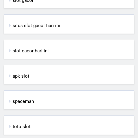
slot gacor
situs slot gacor hari ini
slot gacor hari ini
apk slot
spaceman
toto slot