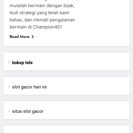
mulailah bermain dengan bijak,
ikuti strategi yang telah kami
bahas, dan nikmati pengalaman
bermain di Champion4D!
Read More
bokep tele
slot gacor hari ini
situs slot gacor