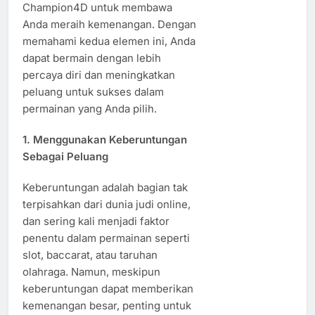
Champion4D untuk membawa
Anda meraih kemenangan. Dengan
memahami kedua elemen ini, Anda
dapat bermain dengan lebih
percaya diri dan meningkatkan
peluang untuk sukses dalam
permainan yang Anda pilih.
1. Menggunakan Keberuntungan
Sebagai Peluang
Keberuntungan adalah bagian tak
terpisahkan dari dunia judi online,
dan sering kali menjadi faktor
penentu dalam permainan seperti
slot, baccarat, atau taruhan
olahraga. Namun, meskipun
keberuntungan dapat memberikan
kemenangan besar, penting untuk