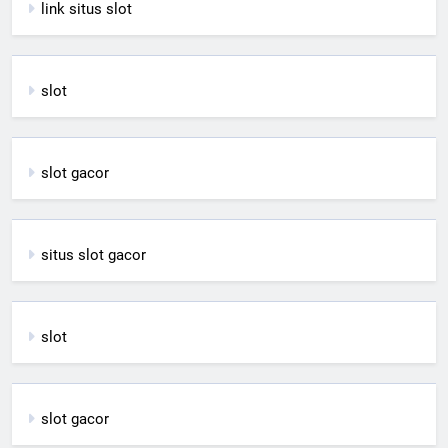
link situs slot
slot
slot gacor
situs slot gacor
slot
slot gacor