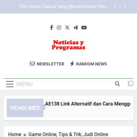
Skip
Gaming
Login Tiara4D dan Cara Memastikan Akun Tetap
to
Aman Saat Akses
content
Perkembangan Teknologi Gaming dalam Industri
Esports: Dari Hobi Digital Menjadi Kompetisi
Global
Mengenal Fungsi LAE138 Link Alternatif dan Cara
Menggunakannya
Tren Game Casual yang Mendominasi Pasar:
Rahasia Sukses Genre Paling Populer di Mobile
Noticias Y
Gaming
Dapatkan Berita Terbaru Dan Acara TV
Login Tiara4D dan Cara Memastikan Akun Tetap
NEWSLETTER
RANDOM NEWS
Aman Saat Akses
Programas
Favorit Di Noticias Y Programas.
Perkembangan Teknologi Gaming dalam Industri
Esports: Dari Hobi Digital Menjadi Kompetisi
MENU
Global
ngenal Fungsi LAE138 Link Alternatif dan Cara Menggunaka
HEADLINES
onths Ago
Home
Game Online, Tips & Trik, Judi Online