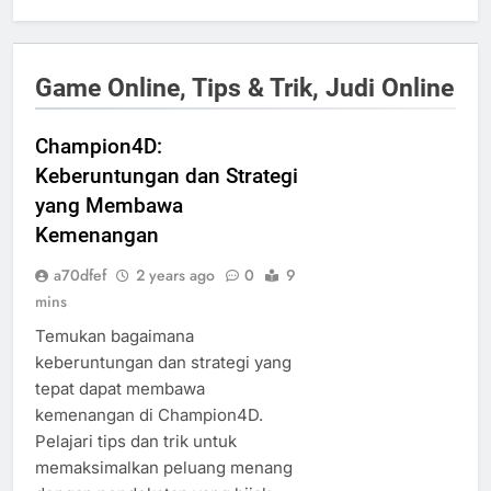
Game Online, Tips & Trik, Judi Online
Champion4D:
Keberuntungan dan Strategi
yang Membawa
Kemenangan
a70dfef
2 years ago
0
9
mins
Temukan bagaimana
keberuntungan dan strategi yang
tepat dapat membawa
kemenangan di Champion4D.
Pelajari tips dan trik untuk
memaksimalkan peluang menang