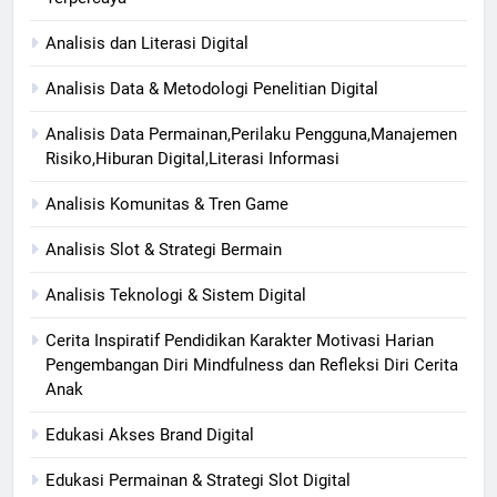
Analisis dan Literasi Digital
Analisis Data & Metodologi Penelitian Digital
Analisis Data Permainan,Perilaku Pengguna,Manajemen
Risiko,Hiburan Digital,Literasi Informasi
Analisis Komunitas & Tren Game
Analisis Slot & Strategi Bermain
Analisis Teknologi & Sistem Digital
Cerita Inspiratif Pendidikan Karakter Motivasi Harian
Pengembangan Diri Mindfulness dan Refleksi Diri Cerita
Anak
Edukasi Akses Brand Digital
Edukasi Permainan & Strategi Slot Digital