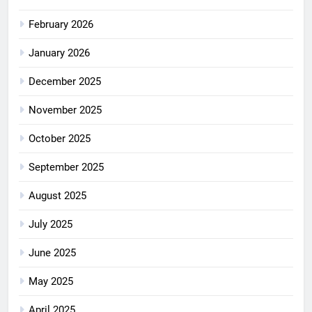
February 2026
January 2026
December 2025
November 2025
October 2025
September 2025
August 2025
July 2025
June 2025
May 2025
April 2025