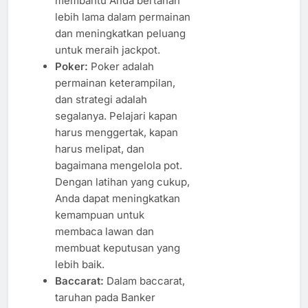
membantu Anda bertahan
lebih lama dalam permainan
dan meningkatkan peluang
untuk meraih jackpot.
Poker:
Poker adalah
permainan keterampilan,
dan strategi adalah
segalanya. Pelajari kapan
harus menggertak, kapan
harus melipat, dan
bagaimana mengelola pot.
Dengan latihan yang cukup,
Anda dapat meningkatkan
kemampuan untuk
membaca lawan dan
membuat keputusan yang
lebih baik.
Baccarat:
Dalam baccarat,
taruhan pada Banker