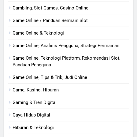
Gambling, Slot Games, Casino Online
Game Online / Panduan Bermain Slot
Game Online & Teknologi
Game Online, Analisis Pengguna, Strategi Permainan
Game Online, Teknologi Platform, Rekomendasi Slot,
Panduan Pengguna
Game Online, Tips & Trik, Judi Online
Game, Kasino, Hiburan
Gaming & Tren Digital
Gaya Hidup Digital
Hiburan & Teknologi