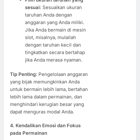
sesuai:
Sesuaikan ukuran
taruhan Anda dengan
anggaran yang Anda miliki.
Jika Anda bermain di mesin
slot, misalnya, mulailah
dengan taruhan kecil dan
tingkatkan secara bertahap
jika Anda merasa nyaman.
Tip Penting:
Pengelolaan anggaran
yang bijak memungkinkan Anda
untuk bermain lebih lama, bertahan
lebih lama dalam permainan, dan
menghindari kerugian besar yang
dapat menguras modal Anda.
4. Kendalikan Emosi dan Fokus
pada Permainan