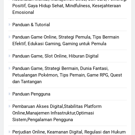
Positif, Gaya Hidup Sehat, Mindfulness, Kesejahteraan
Emosional
Panduan & Tutorial
Panduan Game Online, Strategi Pemula, Tips Bermain
Efektif, Edukasi Gaming, Gaming untuk Pemula
Panduan Game, Slot Online, Hiburan Digital
Panduan Game, Strategi Bermain, Dunia Fantasi,
Petualangan Pokémon, Tips Pemain, Game RPG, Quest
dan Tantangan
Panduan Pengguna
Pembaruan Akses Digital,Stabilitas Platform
Online,Manajemen Infrastruktur,Optimasi
Sistem,Pengalaman Pengguna
Perjudian Online, Keamanan Digital, Regulasi dan Hukum