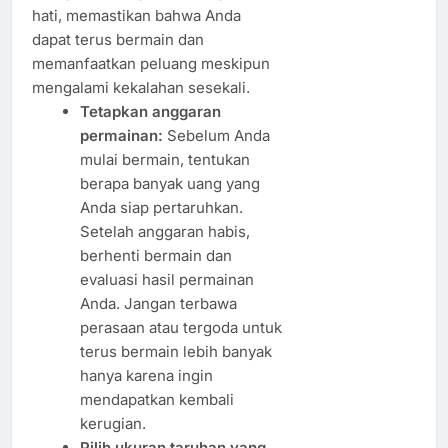
hati, memastikan bahwa Anda
dapat terus bermain dan
memanfaatkan peluang meskipun
mengalami kekalahan sesekali.
Tetapkan anggaran
permainan:
Sebelum Anda
mulai bermain, tentukan
berapa banyak uang yang
Anda siap pertaruhkan.
Setelah anggaran habis,
berhenti bermain dan
evaluasi hasil permainan
Anda. Jangan terbawa
perasaan atau tergoda untuk
terus bermain lebih banyak
hanya karena ingin
mendapatkan kembali
kerugian.
Pilih ukuran taruhan yang