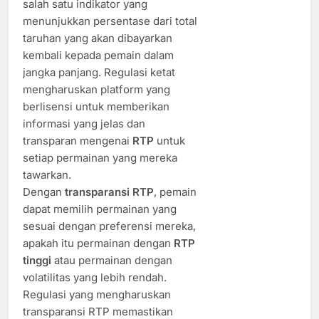
salah satu indikator yang
menunjukkan persentase dari total
taruhan yang akan dibayarkan
kembali kepada pemain dalam
jangka panjang. Regulasi ketat
mengharuskan platform yang
berlisensi untuk memberikan
informasi yang jelas dan
transparan mengenai
RTP
untuk
setiap permainan yang mereka
tawarkan.
Dengan
transparansi RTP
, pemain
dapat memilih permainan yang
sesuai dengan preferensi mereka,
apakah itu permainan dengan
RTP
tinggi
atau permainan dengan
volatilitas yang lebih rendah.
Regulasi yang mengharuskan
transparansi RTP memastikan