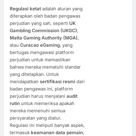
Regulasi ketat
adalah aturan yang
diterapkan oleh badan pengawas
perjudian yang sah, seperti
UK
Gambling Commission (UKGC)
,
Malta Gaming Authority (MGA)
,
atau
Curacao eGaming
, yang
bertugas mengawasi platform
perjudian untuk memastikan
bahwa mereka mematuhi standar
yang ditetapkan. Untuk
mendapatkan
sertifikasi resmi
dari
badan pengawas ini, platform
perjudian harus menjalani
audit
rutin
untuk memeriksa apakah
mereka memenuhi semua
persyaratan yang diatur.
Regulasi ini meliputi banyak aspek,
termasuk
keamanan data pemain
,