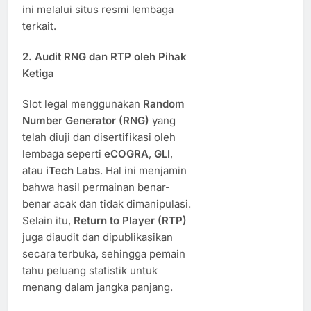
ini melalui situs resmi lembaga
terkait.
2.
Audit RNG dan RTP oleh Pihak
Ketiga
Slot legal menggunakan
Random
Number Generator (RNG)
yang
telah diuji dan disertifikasi oleh
lembaga seperti
eCOGRA
,
GLI
,
atau
iTech Labs
. Hal ini menjamin
bahwa hasil permainan benar-
benar acak dan tidak dimanipulasi.
Selain itu,
Return to Player (RTP)
juga diaudit dan dipublikasikan
secara terbuka, sehingga pemain
tahu peluang statistik untuk
menang dalam jangka panjang.