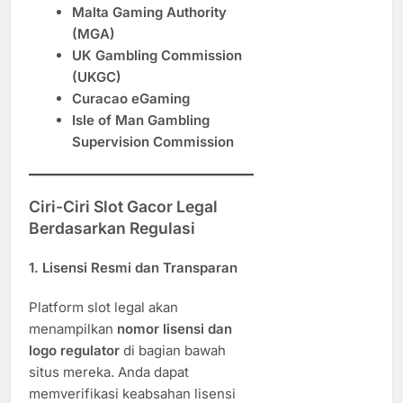
Malta Gaming Authority
(MGA)
UK Gambling Commission
(UKGC)
Curacao eGaming
Isle of Man Gambling
Supervision Commission
Ciri-Ciri Slot Gacor Legal
Berdasarkan Regulasi
1.
Lisensi Resmi dan Transparan
Platform slot legal akan
menampilkan
nomor lisensi dan
logo regulator
di bagian bawah
situs mereka. Anda dapat
memverifikasi keabsahan lisensi