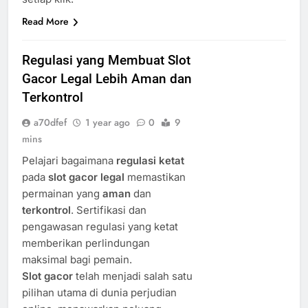
Read More
Regulasi yang Membuat Slot
Gacor Legal Lebih Aman dan
Terkontrol
a70dfef
1 year ago
0
9
mins
Pelajari bagaimana
regulasi ketat
pada
slot gacor legal
memastikan
permainan yang
aman
dan
terkontrol
. Sertifikasi dan
pengawasan regulasi yang ketat
memberikan perlindungan
maksimal bagi pemain.
Slot gacor
telah menjadi salah satu
pilihan utama di dunia perjudian