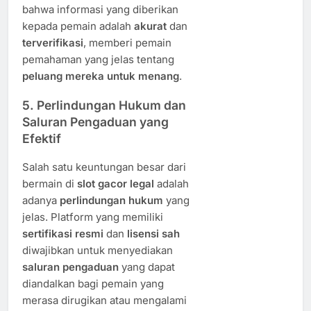
bahwa informasi yang diberikan
kepada pemain adalah
akurat
dan
terverifikasi
, memberi pemain
pemahaman yang jelas tentang
peluang mereka untuk menang
.
5. Perlindungan Hukum dan
Saluran Pengaduan yang
Efektif
Salah satu keuntungan besar dari
bermain di
slot gacor legal
adalah
adanya
perlindungan hukum
yang
jelas. Platform yang memiliki
sertifikasi resmi
dan
lisensi sah
diwajibkan untuk menyediakan
saluran pengaduan
yang dapat
diandalkan bagi pemain yang
merasa dirugikan atau mengalami