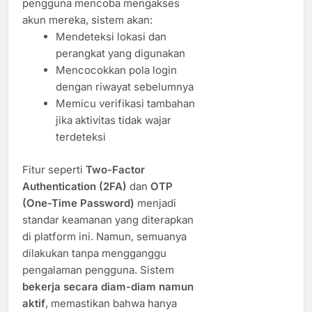
pengguna mencoba mengakses
akun mereka, sistem akan:
Mendeteksi lokasi dan
perangkat yang digunakan
Mencocokkan pola login
dengan riwayat sebelumnya
Memicu verifikasi tambahan
jika aktivitas tidak wajar
terdeteksi
Fitur seperti
Two-Factor
Authentication (2FA)
dan
OTP
(One-Time Password)
menjadi
standar keamanan yang diterapkan
di platform ini. Namun, semuanya
dilakukan tanpa mengganggu
pengalaman pengguna. Sistem
bekerja secara diam-diam namun
aktif
, memastikan bahwa hanya