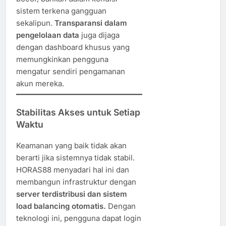
sistem terkena gangguan
sekalipun.
Transparansi dalam
pengelolaan data
juga dijaga
dengan dashboard khusus yang
memungkinkan pengguna
mengatur sendiri pengamanan
akun mereka.
Stabilitas Akses untuk Setiap
Waktu
Keamanan yang baik tidak akan
berarti jika sistemnya tidak stabil.
HORAS88 menyadari hal ini dan
membangun infrastruktur dengan
server terdistribusi dan sistem
load balancing otomatis.
Dengan
teknologi ini, pengguna dapat login