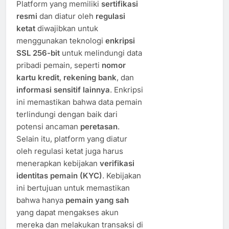
Platform yang memiliki
sertifikasi
resmi
dan diatur oleh
regulasi
ketat
diwajibkan untuk
menggunakan teknologi
enkripsi
SSL 256-bit
untuk melindungi data
pribadi pemain, seperti
nomor
kartu kredit
,
rekening bank
, dan
informasi sensitif lainnya
. Enkripsi
ini memastikan bahwa data pemain
terlindungi dengan baik dari
potensi ancaman
peretasan
.
Selain itu, platform yang diatur
oleh regulasi ketat juga harus
menerapkan kebijakan
verifikasi
identitas pemain (KYC)
. Kebijakan
ini bertujuan untuk memastikan
bahwa hanya
pemain yang sah
yang dapat mengakses akun
mereka dan melakukan transaksi di