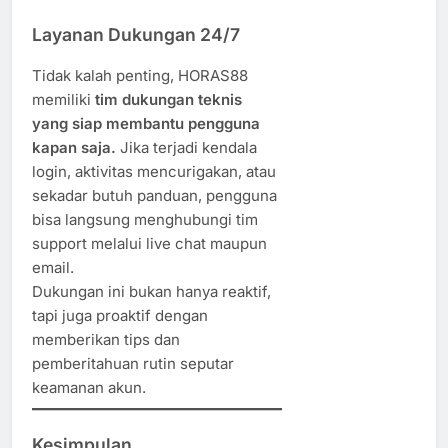
Layanan Dukungan 24/7
Tidak kalah penting, HORAS88
memiliki
tim dukungan teknis
yang siap membantu pengguna
kapan saja.
Jika terjadi kendala
login, aktivitas mencurigakan, atau
sekadar butuh panduan, pengguna
bisa langsung menghubungi tim
support melalui live chat maupun
email.
Dukungan ini bukan hanya reaktif,
tapi juga proaktif dengan
memberikan tips dan
pemberitahuan rutin seputar
keamanan akun.
Kesimpulan