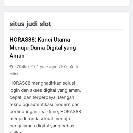
situs judi slot
HORAS88: Kunci Utama
Menuju Dunia Digital yang
Aman
a70dfef
1 year ago
0
6
mins
HORAS88 menghadirkan solusi
login dan akses digital yang aman,
cepat, dan terpercaya. Dengan
teknologi autentikasi modern dan
perlindungan real-time, HORAS88
menjadi fondasi kuat menuju
pengalaman digital yang bebas
risiko.