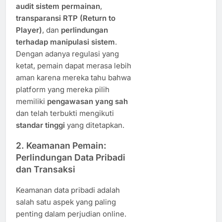
audit sistem permainan
,
transparansi RTP (Return to
Player)
, dan
perlindungan
terhadap manipulasi sistem
.
Dengan adanya regulasi yang
ketat, pemain dapat merasa lebih
aman karena mereka tahu bahwa
platform yang mereka pilih
memiliki
pengawasan yang sah
dan telah terbukti mengikuti
standar tinggi
yang ditetapkan.
2. Keamanan Pemain:
Perlindungan Data Pribadi
dan Transaksi
Keamanan data pribadi adalah
salah satu aspek yang paling
penting dalam perjudian online.