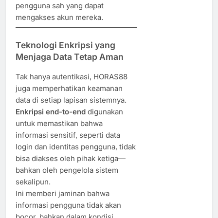
pengguna sah yang dapat
mengakses akun mereka.
Teknologi Enkripsi yang
Menjaga Data Tetap Aman
Tak hanya autentikasi, HORAS88
juga memperhatikan keamanan
data di setiap lapisan sistemnya.
Enkripsi end-to-end
digunakan
untuk memastikan bahwa
informasi sensitif, seperti data
login dan identitas pengguna, tidak
bisa diakses oleh pihak ketiga—
bahkan oleh pengelola sistem
sekalipun.
Ini memberi jaminan bahwa
informasi pengguna tidak akan
bocor, bahkan dalam kondisi