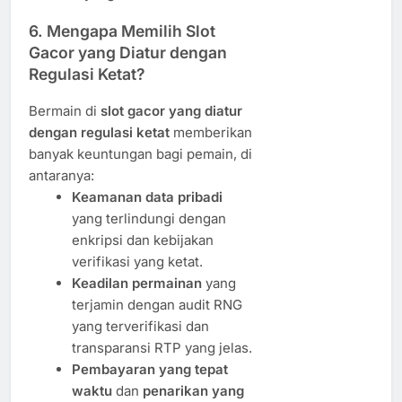
6. Mengapa Memilih Slot
Gacor yang Diatur dengan
Regulasi Ketat?
Bermain di
slot gacor yang diatur
dengan regulasi ketat
memberikan
banyak keuntungan bagi pemain, di
antaranya:
Keamanan data pribadi
yang terlindungi dengan
enkripsi dan kebijakan
verifikasi yang ketat.
Keadilan permainan
yang
terjamin dengan audit RNG
yang terverifikasi dan
transparansi RTP yang jelas.
Pembayaran yang tepat
waktu
dan
penarikan yang