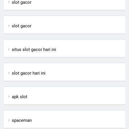
slot gacor
slot gacor
situs slot gacor hari ini
slot gacor hari ini
apk slot
spaceman