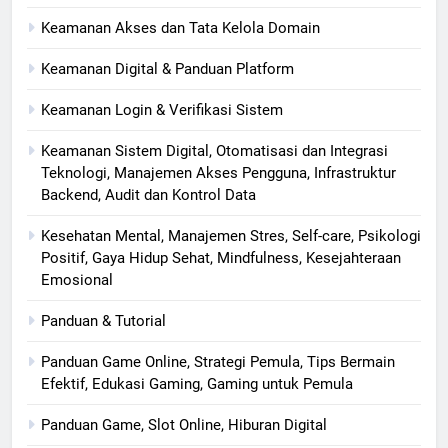
Keamanan Akses dan Tata Kelola Domain
Keamanan Digital & Panduan Platform
Keamanan Login & Verifikasi Sistem
Keamanan Sistem Digital, Otomatisasi dan Integrasi
Teknologi, Manajemen Akses Pengguna, Infrastruktur
Backend, Audit dan Kontrol Data
Kesehatan Mental, Manajemen Stres, Self-care, Psikologi
Positif, Gaya Hidup Sehat, Mindfulness, Kesejahteraan
Emosional
Panduan & Tutorial
Panduan Game Online, Strategi Pemula, Tips Bermain
Efektif, Edukasi Gaming, Gaming untuk Pemula
Panduan Game, Slot Online, Hiburan Digital