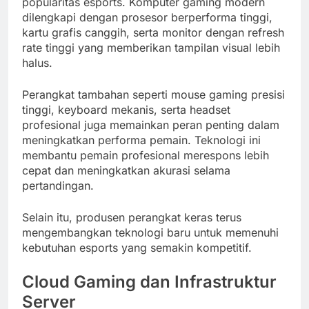
popularitas esports. Komputer gaming modern
dilengkapi dengan prosesor berperforma tinggi,
kartu grafis canggih, serta monitor dengan refresh
rate tinggi yang memberikan tampilan visual lebih
halus.
Perangkat tambahan seperti mouse gaming presisi
tinggi, keyboard mekanis, serta headset
profesional juga memainkan peran penting dalam
meningkatkan performa pemain. Teknologi ini
membantu pemain profesional merespons lebih
cepat dan meningkatkan akurasi selama
pertandingan.
Selain itu, produsen perangkat keras terus
mengembangkan teknologi baru untuk memenuhi
kebutuhan esports yang semakin kompetitif.
Cloud Gaming dan Infrastruktur
Server