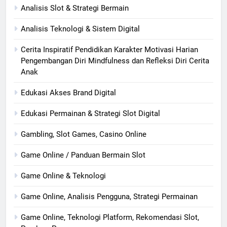
Analisis Slot & Strategi Bermain
Analisis Teknologi & Sistem Digital
Cerita Inspiratif Pendidikan Karakter Motivasi Harian
Pengembangan Diri Mindfulness dan Refleksi Diri Cerita
Anak
Edukasi Akses Brand Digital
Edukasi Permainan & Strategi Slot Digital
Gambling, Slot Games, Casino Online
Game Online / Panduan Bermain Slot
Game Online & Teknologi
Game Online, Analisis Pengguna, Strategi Permainan
Game Online, Teknologi Platform, Rekomendasi Slot,