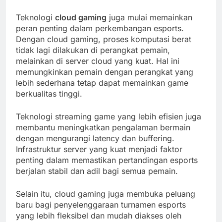
Teknologi
cloud gaming
juga mulai memainkan
peran penting dalam perkembangan esports.
Dengan cloud gaming, proses komputasi berat
tidak lagi dilakukan di perangkat pemain,
melainkan di server cloud yang kuat. Hal ini
memungkinkan pemain dengan perangkat yang
lebih sederhana tetap dapat memainkan game
berkualitas tinggi.
Teknologi streaming game yang lebih efisien juga
membantu meningkatkan pengalaman bermain
dengan mengurangi latency dan buffering.
Infrastruktur server yang kuat menjadi faktor
penting dalam memastikan pertandingan esports
berjalan stabil dan adil bagi semua pemain.
Selain itu, cloud gaming juga membuka peluang
baru bagi penyelenggaraan turnamen esports
yang lebih fleksibel dan mudah diakses oleh