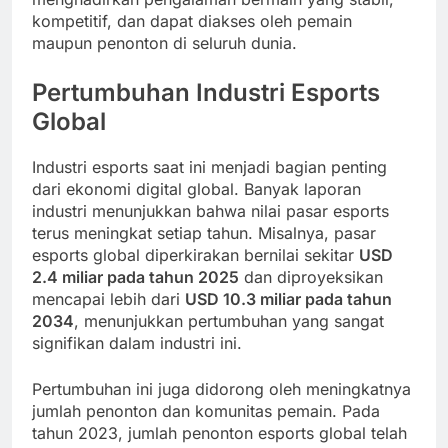
kompetitif, dan dapat diakses oleh pemain
maupun penonton di seluruh dunia.
Pertumbuhan Industri Esports
Global
Industri esports saat ini menjadi bagian penting
dari ekonomi digital global. Banyak laporan
industri menunjukkan bahwa nilai pasar esports
terus meningkat setiap tahun. Misalnya, pasar
esports global diperkirakan bernilai sekitar
USD
2.4 miliar pada tahun 2025
dan diproyeksikan
mencapai lebih dari
USD 10.3 miliar pada tahun
2034
, menunjukkan pertumbuhan yang sangat
signifikan dalam industri ini.
Pertumbuhan ini juga didorong oleh meningkatnya
jumlah penonton dan komunitas pemain. Pada
tahun 2023, jumlah penonton esports global telah