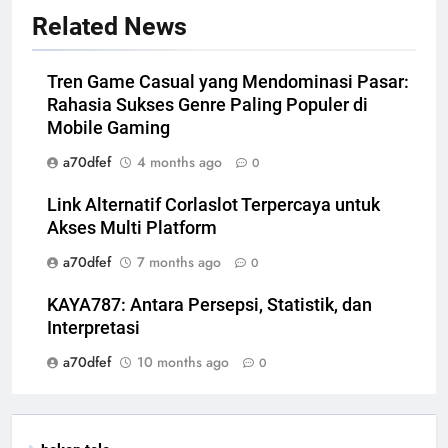
Related News
Tren Game Casual yang Mendominasi Pasar:
Rahasia Sukses Genre Paling Populer di
Mobile Gaming
a70dfef
4 months ago
0
Link Alternatif Corlaslot Terpercaya untuk
Akses Multi Platform
a70dfef
7 months ago
0
KAYA787: Antara Persepsi, Statistik, dan
Interpretasi
a70dfef
10 months ago
0