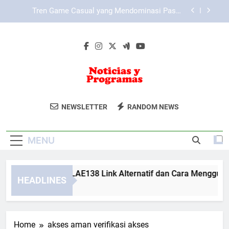
Skip
Gaming
Login Tiara4D dan Cara Memastikan Akun Tetap
to
Aman Saat Akses
content
Perkembangan Teknologi Gaming dalam Industri
Esports: Dari Hobi Digital Menjadi Kompetisi
Global
Mengenal Fungsi LAE138 Link Alternatif dan Cara
Menggunakannya
Tren Game Casual yang Mendominasi Pasar:
Rahasia Sukses Genre Paling Populer di Mobile
Noticias Y
Gaming
Dapatkan Berita Terbaru Dan Acara TV
Login Tiara4D dan Cara Memastikan Akun Tetap
NEWSLETTER
RANDOM NEWS
Aman Saat Akses
Programas
Favorit Di Noticias Y Programas.
Perkembangan Teknologi Gaming dalam Industri
Esports: Dari Hobi Digital Menjadi Kompetisi
MENU
Global
engenal Fungsi LAE138 Link Alternatif dan Cara Menggunak
HEADLINES
 Months Ago
Home
akses aman verifikasi akses