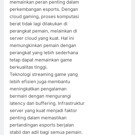
memainkan peran penting dalam
perkembangan esports. Dengan
cloud gaming, proses komputasi
berat tidak lagi dilakukan di
perangkat pemain, melainkan di
server cloud yang kuat. Hal ini
memungkinkan pemain dengan
perangkat yang lebih sederhana
tetap dapat memainkan game
berkualitas tinggi.
Teknologi streaming game yang
lebih efisien juga membantu
meningkatkan pengalaman
bermain dengan mengurangi
latency dan buffering. Infrastruktur
server yang kuat menjadi faktor
penting dalam memastikan
pertandingan esports berjalan
stabil dan adil bagi semua pemain.