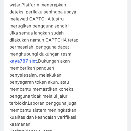
wajar.Platform menerapkan
deteksi perilaku sehingga upaya
melewati CAPTCHA justru
merugikan pengguna sendiri
Jika semua langkah sudah
dilakukan namun CAPTCHA tetap
bermasalah, pengguna dapat
menghubungi dukungan resmi
kaya787 slot
.Dukungan akan
memberikan panduan
penyelesaian, melakukan
penyegaran token akun, atau
membantu memastikan koneksi
pengguna tidak melalui jalur
terblokir.Laporan pengguna juga
membantu sistem meningkatkan
kualitas dan keandalan verifikasi
keamanan