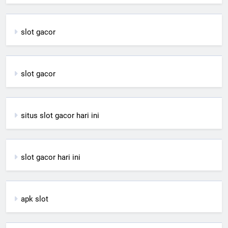
slot gacor
slot gacor
situs slot gacor hari ini
slot gacor hari ini
apk slot