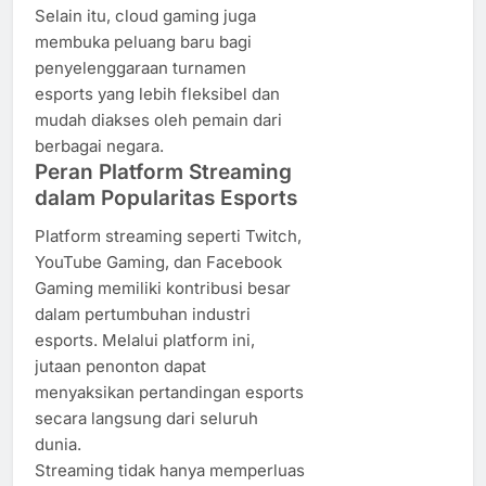
Selain itu, cloud gaming juga
membuka peluang baru bagi
penyelenggaraan turnamen
esports yang lebih fleksibel dan
mudah diakses oleh pemain dari
berbagai negara.
Peran Platform Streaming
dalam Popularitas Esports
Platform streaming seperti Twitch,
YouTube Gaming, dan Facebook
Gaming memiliki kontribusi besar
dalam pertumbuhan industri
esports. Melalui platform ini,
jutaan penonton dapat
menyaksikan pertandingan esports
secara langsung dari seluruh
dunia.
Streaming tidak hanya memperluas