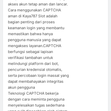
akses akun tetap aman dan lancar.
Cara menggunakan CAPTCHA
aman di Kaya787 Slot adalah
bagian penting dari proses
keamanan login yang membantu
memastikan bahwa hanya
pengguna manusia yang dapat
mengakses layanan.CAPTCHA
berfungsi sebagai lapisan
verifikasi tambahan untuk
melindungi platform dari bot,
pencurian kredensial otomatis,
serta percobaan login massal yang
dapat membahayakan integritas
akun pengguna
Teknologi CAPTCHA bekerja
dengan cara meminta pengguna
menyelesaikan tugas sederhana