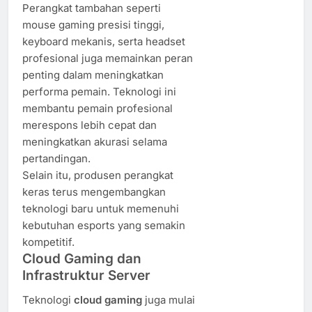
Perangkat tambahan seperti
mouse gaming presisi tinggi,
keyboard mekanis, serta headset
profesional juga memainkan peran
penting dalam meningkatkan
performa pemain. Teknologi ini
membantu pemain profesional
merespons lebih cepat dan
meningkatkan akurasi selama
pertandingan.
Selain itu, produsen perangkat
keras terus mengembangkan
teknologi baru untuk memenuhi
kebutuhan esports yang semakin
kompetitif.
Cloud Gaming dan
Infrastruktur Server
Teknologi
cloud gaming
juga mulai