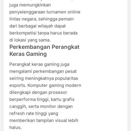
juga memungkinkan
penyelenggaraan turnamen online
lintas negara, sehingga pemain
dari berbagai wilayah dapat
berkompetisi tanpa harus berada
di lokasi yang sama.
Perkembangan Perangkat
Keras Gaming
Perangkat keras gaming juga
mengalami perkembangan pesat
seiring meningkatnya popularitas
esports. Komputer gaming modern
dilengkapi dengan prosesor
berperforma tinggi, kartu grafis
canggih, serta monitor dengan
refresh rate tinggi yang
memberikan tampilan visual lebih
halus.