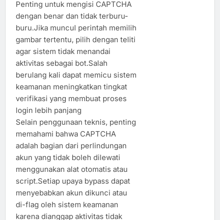
Penting untuk mengisi CAPTCHA
dengan benar dan tidak terburu-
buru.Jika muncul perintah memilih
gambar tertentu, pilih dengan teliti
agar sistem tidak menandai
aktivitas sebagai bot.Salah
berulang kali dapat memicu sistem
keamanan meningkatkan tingkat
verifikasi yang membuat proses
login lebih panjang
Selain penggunaan teknis, penting
memahami bahwa CAPTCHA
adalah bagian dari perlindungan
akun yang tidak boleh dilewati
menggunakan alat otomatis atau
script.Setiap upaya bypass dapat
menyebabkan akun dikunci atau
di-flag oleh sistem keamanan
karena dianggap aktivitas tidak