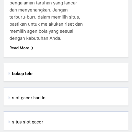
pengalaman taruhan yang lancar
dan menyenangkan. Jangan
terburu-buru dalam memilih situs,
pastikan untuk melakukan riset dan
memilih agen bola yang sesuai
dengan kebutuhan Anda.
Read More
bokep tele
slot gacor hari ini
situs slot gacor