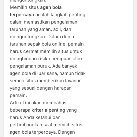
Memilih situs
agen bola
terpercaya
adalah langkah penting
dalam memastikan pengalaman
taruhan yang aman, adil, dan
menguntungkan. Dalam dunia
taruhan sepak bola online, pemain
harus cermat memilih situs untuk
menghindari risiko penipuan atau
pengalaman buruk. Ada banyak
agen bola di luar sana, namun tidak
semua situs memberikan layanan
yang sesuai dengan harapan
pemain.
Artikel ini akan membahas
beberapa
kriteria penting
yang
harus Anda ketahui dan
pertimbangkan saat memilih situs
agen bola terpercaya. Dengan