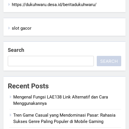
https://dukuhwaru.desa.id/beritadukuhwaru/
slot gacor
Search
SEARCH
Recent Posts
Mengenal Fungsi LAE138 Link Alternatif dan Cara
Menggunakannya
Tren Game Casual yang Mendominasi Pasar: Rahasia
Sukses Genre Paling Populer di Mobile Gaming