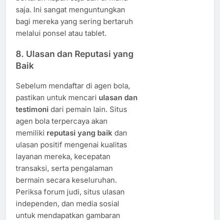
saja. Ini sangat menguntungkan
bagi mereka yang sering bertaruh
melalui ponsel atau tablet.
8.
Ulasan dan Reputasi yang
Baik
Sebelum mendaftar di agen bola,
pastikan untuk mencari
ulasan dan
testimoni
dari pemain lain. Situs
agen bola terpercaya akan
memiliki
reputasi yang baik
dan
ulasan positif mengenai kualitas
layanan mereka, kecepatan
transaksi, serta pengalaman
bermain secara keseluruhan.
Periksa forum judi, situs ulasan
independen, dan media sosial
untuk mendapatkan gambaran