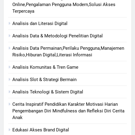
Online,Pengalaman Pengguna Modern,Solusi Akses
Terpercaya
Analisis dan Literasi Digital
Analisis Data & Metodologi Penelitian Digital
Analisis Data Permainan,Perilaku Pengguna,Manajemen
Risiko,Hiburan Digital,Literasi Informasi
Analisis Komunitas & Tren Game
Analisis Slot & Strategi Bermain
Analisis Teknologi & Sistem Digital
Cerita Inspiratif Pendidikan Karakter Motivasi Harian
Pengembangan Diri Mindfulness dan Refleksi Diri Cerita
Anak
Edukasi Akses Brand Digital