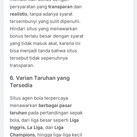
persyaratan yang
transparan
dan
realistis
, tanpa adanya syarat
tersembunyi yang sulit dipenuhi.
Hindari situs yang menawarkan
bonus terlalu besar dengan syarat
yang tidak masuk akal, karena ini
bisa menjadi tanda bahwa situs
tersebut tidak sepenuhnya
transparan.
6.
Varian Taruhan yang
Tersedia
Situs agen bola terpercaya
menawarkan
berbagai pasar
taruhan
pada pertandingan sepak
bola, dari liga besar seperti
Liga
Inggris
,
La Liga
, dan
Liga
Champions
, hingga liga-liga kecil