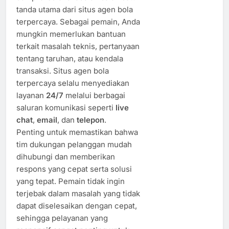
tanda utama dari situs agen bola
terpercaya. Sebagai pemain, Anda
mungkin memerlukan bantuan
terkait masalah teknis, pertanyaan
tentang taruhan, atau kendala
transaksi. Situs agen bola
terpercaya selalu menyediakan
layanan
24/7
melalui berbagai
saluran komunikasi seperti
live
chat
,
email
, dan
telepon
.
Penting untuk memastikan bahwa
tim dukungan pelanggan mudah
dihubungi dan memberikan
respons yang cepat serta solusi
yang tepat. Pemain tidak ingin
terjebak dalam masalah yang tidak
dapat diselesaikan dengan cepat,
sehingga pelayanan yang