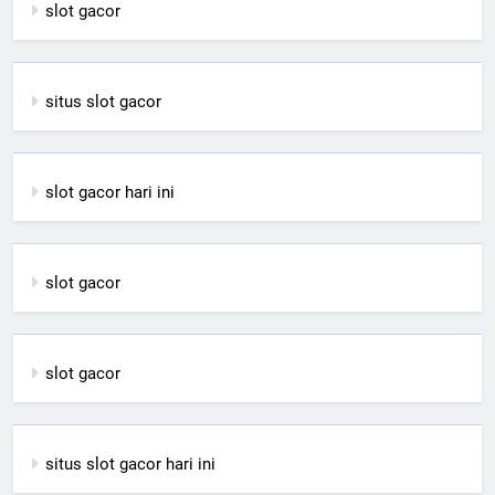
slot gacor
situs slot gacor
slot gacor hari ini
slot gacor
slot gacor
situs slot gacor hari ini