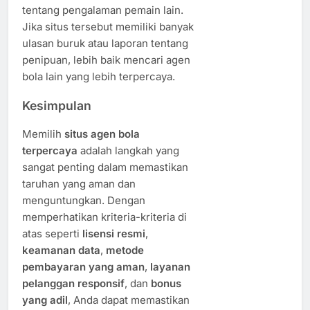
tentang pengalaman pemain lain.
Jika situs tersebut memiliki banyak
ulasan buruk atau laporan tentang
penipuan, lebih baik mencari agen
bola lain yang lebih terpercaya.
Kesimpulan
Memilih
situs agen bola
terpercaya
adalah langkah yang
sangat penting dalam memastikan
taruhan yang aman dan
menguntungkan. Dengan
memperhatikan kriteria-kriteria di
atas seperti
lisensi resmi
,
keamanan data
,
metode
pembayaran yang aman
,
layanan
pelanggan responsif
, dan
bonus
yang adil
, Anda dapat memastikan