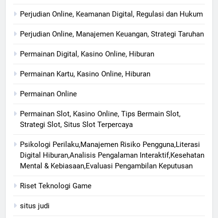
Perjudian Online, Keamanan Digital, Regulasi dan Hukum
Perjudian Online, Manajemen Keuangan, Strategi Taruhan
Permainan Digital, Kasino Online, Hiburan
Permainan Kartu, Kasino Online, Hiburan
Permainan Online
Permainan Slot, Kasino Online, Tips Bermain Slot,
Strategi Slot, Situs Slot Terpercaya
Psikologi Perilaku,Manajemen Risiko Pengguna,Literasi
Digital Hiburan,Analisis Pengalaman Interaktif,Kesehatan
Mental & Kebiasaan,Evaluasi Pengambilan Keputusan
Riset Teknologi Game
situs judi