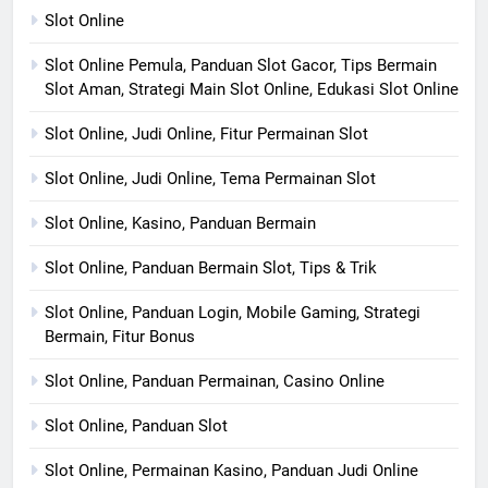
Slot Online
Slot Online Pemula, Panduan Slot Gacor, Tips Bermain
Slot Aman, Strategi Main Slot Online, Edukasi Slot Online
Slot Online, Judi Online, Fitur Permainan Slot
Slot Online, Judi Online, Tema Permainan Slot
Slot Online, Kasino, Panduan Bermain
Slot Online, Panduan Bermain Slot, Tips & Trik
Slot Online, Panduan Login, Mobile Gaming, Strategi
Bermain, Fitur Bonus
Slot Online, Panduan Permainan, Casino Online
Slot Online, Panduan Slot
Slot Online, Permainan Kasino, Panduan Judi Online