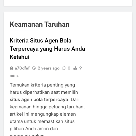
Keamanan Taruhan
Kriteria Situs Agen Bola
Terpercaya yang Harus Anda
Ketahui
a70dfef
2 years ago
0
9
mins
Temukan kriteria penting yang
harus diperhatikan saat memilih
situs agen bola terpercaya
. Dari
keamanan hingga peluang taruhan,
artikel ini mengungkap elemen
utama untuk memastikan situs
pilihan Anda aman dan
menguntungkan.