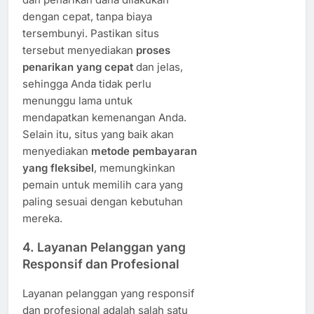
dengan cepat, tanpa biaya
tersembunyi. Pastikan situs
tersebut menyediakan
proses
penarikan yang cepat
dan jelas,
sehingga Anda tidak perlu
menunggu lama untuk
mendapatkan kemenangan Anda.
Selain itu, situs yang baik akan
menyediakan
metode pembayaran
yang fleksibel
, memungkinkan
pemain untuk memilih cara yang
paling sesuai dengan kebutuhan
mereka.
4.
Layanan Pelanggan yang
Responsif dan Profesional
Layanan pelanggan yang responsif
dan profesional adalah salah satu