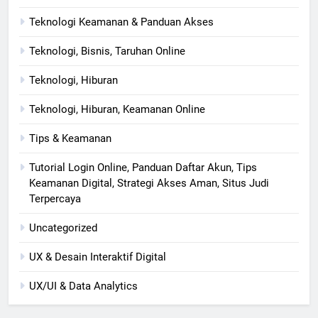
Teknologi Keamanan & Panduan Akses
Teknologi, Bisnis, Taruhan Online
Teknologi, Hiburan
Teknologi, Hiburan, Keamanan Online
Tips & Keamanan
Tutorial Login Online, Panduan Daftar Akun, Tips
Keamanan Digital, Strategi Akses Aman, Situs Judi
Terpercaya
Uncategorized
UX & Desain Interaktif Digital
UX/UI & Data Analytics