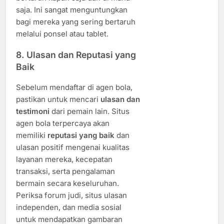
saja. Ini sangat menguntungkan
bagi mereka yang sering bertaruh
melalui ponsel atau tablet.
8.
Ulasan dan Reputasi yang
Baik
Sebelum mendaftar di agen bola,
pastikan untuk mencari
ulasan dan
testimoni
dari pemain lain. Situs
agen bola terpercaya akan
memiliki
reputasi yang baik
dan
ulasan positif mengenai kualitas
layanan mereka, kecepatan
transaksi, serta pengalaman
bermain secara keseluruhan.
Periksa forum judi, situs ulasan
independen, dan media sosial
untuk mendapatkan gambaran