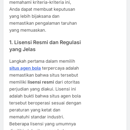
memahami kriteria-kriteria ini,
Anda dapat membuat keputusan
yang lebih bijaksana dan
memastikan pengalaman taruhan
yang memuaskan.
1.
Lisensi Resmi dan Regulasi
yang Jelas
Langkah pertama dalam memilih
situs agen bola
terpercaya adalah
memastikan bahwa situs tersebut
memiliki
lisensi resmi
dari otoritas
perjudian yang diakui. Lisensi ini
adalah bukti bahwa situs agen bola
tersebut beroperasi sesuai dengan
peraturan yang ketat dan
mematuhi standar industri.
Beberapa lisensi yang umumnya