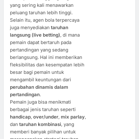
yang sering kali menawarkan
peluang taruhan lebih tinggi.
Selain itu, agen bola terpercaya
juga menyediakan
taruhan
langsung (live betting)
, di mana
pemain dapat bertaruh pada
pertandingan yang sedang
berlangsung. Hal ini memberikan
fleksibilitas dan kesempatan lebih
besar bagi pemain untuk
mengambil keuntungan dari
perubahan dinamis dalam
pertandingan
.
Pemain juga bisa menikmati
berbagai jenis taruhan seperti
handicap
,
over/under
,
mix parlay
,
dan
taruhan kombinasi
, yang
memberi banyak pilihan untuk