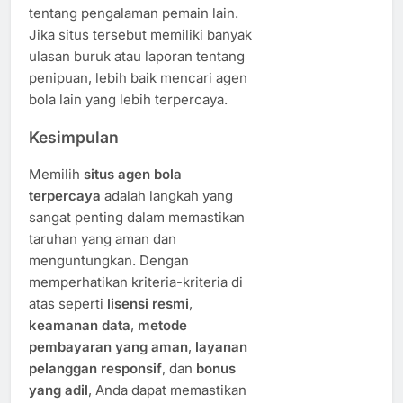
tentang pengalaman pemain lain.
Jika situs tersebut memiliki banyak
ulasan buruk atau laporan tentang
penipuan, lebih baik mencari agen
bola lain yang lebih terpercaya.
Kesimpulan
Memilih
situs agen bola
terpercaya
adalah langkah yang
sangat penting dalam memastikan
taruhan yang aman dan
menguntungkan. Dengan
memperhatikan kriteria-kriteria di
atas seperti
lisensi resmi
,
keamanan data
,
metode
pembayaran yang aman
,
layanan
pelanggan responsif
, dan
bonus
yang adil
, Anda dapat memastikan