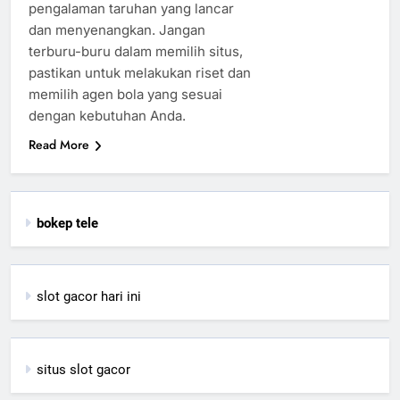
pengalaman taruhan yang lancar
dan menyenangkan. Jangan
terburu-buru dalam memilih situs,
pastikan untuk melakukan riset dan
memilih agen bola yang sesuai
dengan kebutuhan Anda.
Read More
bokep tele
slot gacor hari ini
situs slot gacor