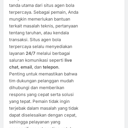
tanda utama dari situs agen bola
terpercaya. Sebagai pemain, Anda
mungkin memerlukan bantuan
terkait masalah teknis, pertanyaan
tentang taruhan, atau kendala
transaksi. Situs agen bola
terpercaya selalu menyediakan
layanan
24/7
melalui berbagai
saluran komunikasi seperti
live
chat
,
email
, dan
telepon
.
Penting untuk memastikan bahwa
tim dukungan pelanggan mudah
dihubungi dan memberikan
respons yang cepat serta solusi
yang tepat. Pemain tidak ingin
terjebak dalam masalah yang tidak
dapat diselesaikan dengan cepat,
sehingga pelayanan yang