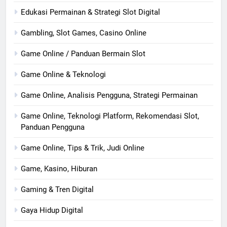
Edukasi Permainan & Strategi Slot Digital
Gambling, Slot Games, Casino Online
Game Online / Panduan Bermain Slot
Game Online & Teknologi
Game Online, Analisis Pengguna, Strategi Permainan
Game Online, Teknologi Platform, Rekomendasi Slot,
Panduan Pengguna
Game Online, Tips & Trik, Judi Online
Game, Kasino, Hiburan
Gaming & Tren Digital
Gaya Hidup Digital