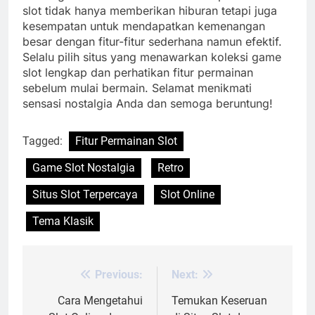
slot tidak hanya memberikan hiburan tetapi juga
kesempatan untuk mendapatkan kemenangan
besar dengan fitur-fitur sederhana namun efektif.
Selalu pilih situs yang menawarkan koleksi game
slot lengkap dan perhatikan fitur permainan
sebelum mulai bermain. Selamat menikmati
sensasi nostalgia Anda dan semoga beruntung!
Tagged:
Fitur Permainan Slot
Game Slot Nostalgia
Retro
Situs Slot Terpercaya
Slot Online
Tema Klasik
Previous:
Next:
Post
navigation
Cara Mengetahui
Temukan Keseruan