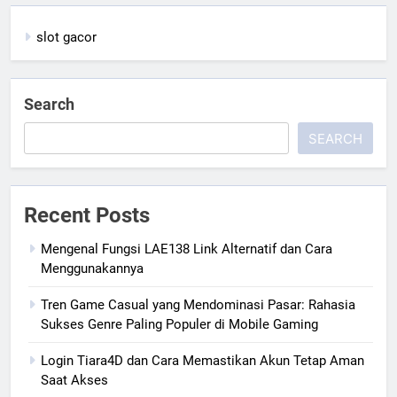
slot gacor
Search
SEARCH
Recent Posts
Mengenal Fungsi LAE138 Link Alternatif dan Cara
Menggunakannya
Tren Game Casual yang Mendominasi Pasar: Rahasia
Sukses Genre Paling Populer di Mobile Gaming
Login Tiara4D dan Cara Memastikan Akun Tetap Aman
Saat Akses