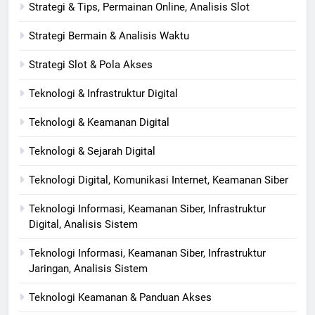
Strategi & Tips, Permainan Online, Analisis Slot
Strategi Bermain & Analisis Waktu
Strategi Slot & Pola Akses
Teknologi & Infrastruktur Digital
Teknologi & Keamanan Digital
Teknologi & Sejarah Digital
Teknologi Digital, Komunikasi Internet, Keamanan Siber
Teknologi Informasi, Keamanan Siber, Infrastruktur
Digital, Analisis Sistem
Teknologi Informasi, Keamanan Siber, Infrastruktur
Jaringan, Analisis Sistem
Teknologi Keamanan & Panduan Akses