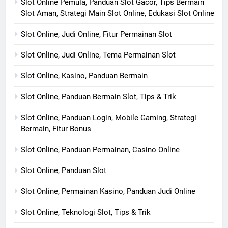
Slot Online Pemula, Panduan Slot Gacor, Tips Bermain
Slot Aman, Strategi Main Slot Online, Edukasi Slot Online
Slot Online, Judi Online, Fitur Permainan Slot
Slot Online, Judi Online, Tema Permainan Slot
Slot Online, Kasino, Panduan Bermain
Slot Online, Panduan Bermain Slot, Tips & Trik
Slot Online, Panduan Login, Mobile Gaming, Strategi
Bermain, Fitur Bonus
Slot Online, Panduan Permainan, Casino Online
Slot Online, Panduan Slot
Slot Online, Permainan Kasino, Panduan Judi Online
Slot Online, Teknologi Slot, Tips & Trik