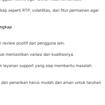
ap seperti RTP, volatilitas, dan fitur permainan agar
Lengkap
n review positif dari pengguna lain.
tuk memastikan variasi dan kualitasnya.
an layanan support yang siap membantu masalah
t dan penarikan harus mudah dan aman untuk taruhan
p