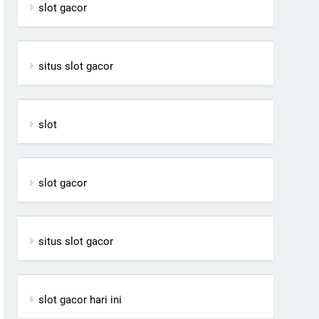
slot gacor
situs slot gacor
slot
slot gacor
situs slot gacor
slot gacor hari ini