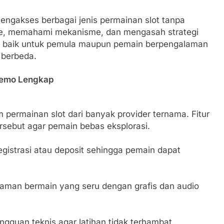
ngakses berbagai jenis permainan slot tanpa
me, memahami mekanisme, dan mengasah strategi
at baik untuk pemula maupun pemain berpengalaman
 berbeda.
 Demo Lengkap
permainan slot dari banyak provider ternama. Fitur
ebut agar pemain bebas eksplorasi.
egistrasi atau deposit sehingga pemain dapat
aman bermain yang seru dengan grafis dan audio
gguan teknis agar latihan tidak terhambat.