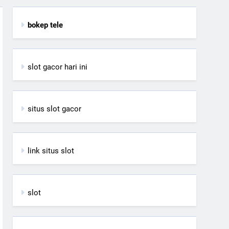
bokep tele
slot gacor hari ini
situs slot gacor
link situs slot
slot