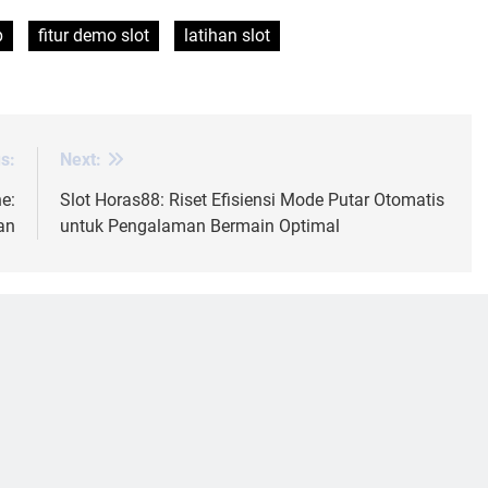
p
fitur demo slot
latihan slot
s:
Next:
e:
Slot Horas88: Riset Efisiensi Mode Putar Otomatis
an
untuk Pengalaman Bermain Optimal