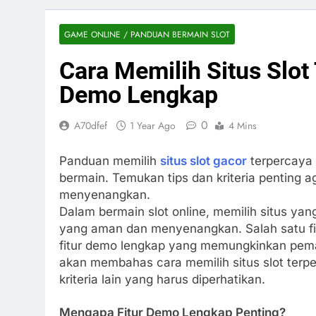
GAME ONLINE / PANDUAN BERMAIN SLOT
Cara Memilih Situs Slot
Demo Lengkap
0
A70dfef
1 Year Ago
4 Mins
Panduan memilih
situs slot gacor
terpercaya 
bermain. Temukan tips dan kriteria penting 
menyenangkan.
Dalam bermain slot online, memilih situs ya
yang aman dan menyenangkan. Salah satu fit
fitur demo lengkap yang memungkinkan pemain 
akan membahas cara memilih situs slot terp
kriteria lain yang harus diperhatikan.
Mengapa Fitur Demo Lengkap Penting?