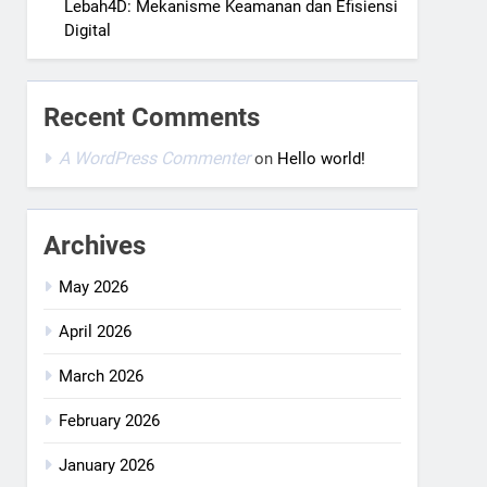
Lebah4D: Mekanisme Keamanan dan Efisiensi
Digital
Recent Comments
A WordPress Commenter
on
Hello world!
Archives
May 2026
April 2026
March 2026
February 2026
January 2026