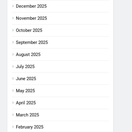
December 2025
November 2025
October 2025
September 2025
August 2025
July 2025
June 2025
May 2025
April 2025
March 2025
February 2025