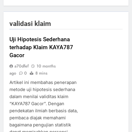
validasi klaim
Uji Hipotesis Sederhana
terhadap Klaim KAYA787
Gacor
a70dfef
10 months
ago
0
8 mins
Artikel ini membahas penerapan
metode uji hipotesis sederhana
dalam menilai validitas klaim
“KAYA787 Gacor”. Dengan
pendekatan ilmiah berbasis data,
pembaca diajak memahami
bagaimana pengujian statistik
dapat memisahkan persepsi