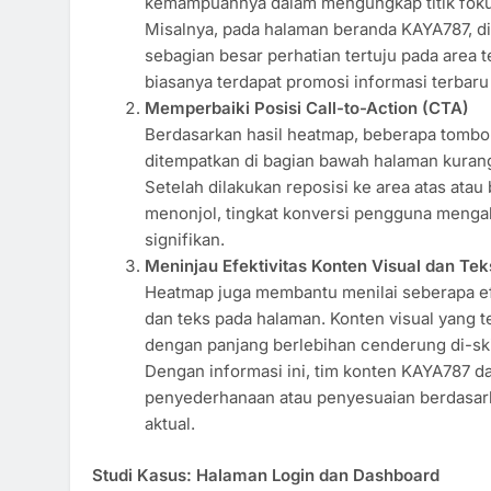
kemampuannya dalam mengungkap titik fok
Misalnya, pada halaman beranda KAYA787, 
sebagian besar perhatian tertuju pada area 
biasanya terdapat promosi informasi terbaru
Memperbaiki Posisi Call-to-Action (CTA)
Berdasarkan hasil heatmap, beberapa tombo
ditempatkan di bagian bawah halaman kuran
Setelah dilakukan reposisi ke area atas atau
menonjol, tingkat konversi pengguna menga
signifikan.
Meninjau Efektivitas Konten Visual dan Tek
Heatmap juga membantu menilai seberapa ef
dan teks pada halaman. Konten visual yang te
dengan panjang berlebihan cenderung di-sk
Dengan informasi ini, tim konten KAYA787 d
penyederhanaan atau penyesuaian berdasark
aktual.
Studi Kasus: Halaman Login dan Dashboard