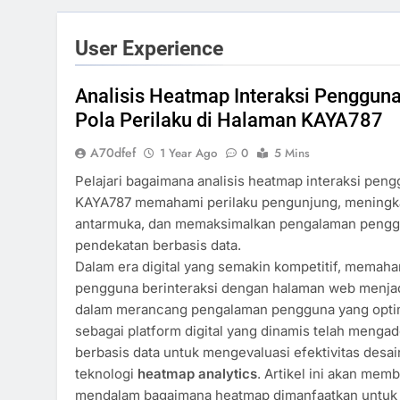
User Experience
Analisis Heatmap Interaksi Penggun
Pola Perilaku di Halaman KAYA787
A70dfef
1 Year Ago
0
5 Mins
Pelajari bagaimana analisis heatmap interaksi pen
KAYA787 memahami perilaku pengunjung, meningk
antarmuka, dan memaksimalkan pengalaman pengg
pendekatan berbasis data.
Dalam era digital yang semakin kompetitif, memah
pengguna berinteraksi dengan halaman web menjad
dalam merancang pengalaman pengguna yang opti
sebagai platform digital yang dinamis telah menga
berbasis data untuk mengevaluasi efektivitas desa
teknologi
heatmap analytics
. Artikel ini akan mem
mendalam bagaimana heatmap dimanfaatkan untuk 