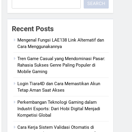
SEARCH
Recent Posts
Mengenal Fungsi LAE138 Link Alternatif dan
Cara Menggunakannya
Tren Game Casual yang Mendominasi Pasar:
Rahasia Sukses Genre Paling Populer di
Mobile Gaming
Login Tiara4D dan Cara Memastikan Akun
Tetap Aman Saat Akses
Perkembangan Teknologi Gaming dalam
Industri Esports: Dari Hobi Digital Menjadi
Kompetisi Global
Cara Kerja Sistem Validasi Otomatis di