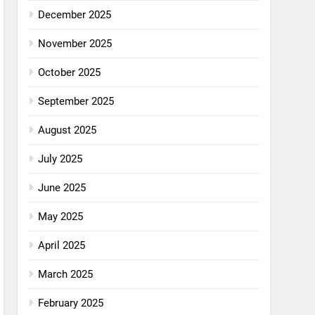
December 2025
November 2025
October 2025
September 2025
August 2025
July 2025
June 2025
May 2025
April 2025
March 2025
February 2025