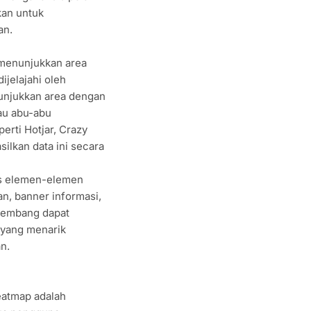
kan untuk
an.
 menunjukkan area
dijelajahi oleh
unjukkan area dengan
tau abu-abu
erti Hotjar, Crazy
ilkan data ini secara
is elemen-elemen
an, banner informasi,
ngembang dapat
 yang menarik
n.
eatmap adalah