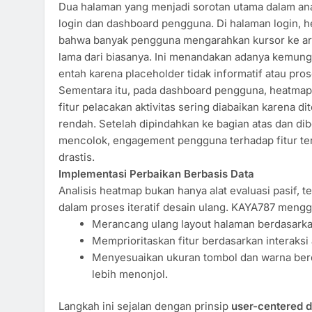
Dua halaman yang menjadi sorotan utama dalam ana
login dan dashboard pengguna. Di halaman login,
bahwa banyak pengguna mengarahkan kursor ke ar
lama dari biasanya. Ini menandakan adanya kemun
entah karena placeholder tidak informatif atau prose
Sementara itu, pada dashboard pengguna, heatma
fitur pelacakan aktivitas sering diabaikan karena di
rendah. Setelah dipindahkan ke bagian atas dan dib
mencolok, engagement pengguna terhadap fitur te
drastis.
Implementasi Perbaikan Berbasis Data
Analisis heatmap bukan hanya alat evaluasi pasif, t
dalam proses iteratif desain ulang. KAYA787 mengg
Merancang ulang layout halaman berdasarkan
Memprioritaskan fitur berdasarkan interaksi
Menyesuaikan ukuran tombol dan warna ber
lebih menonjol.
Langkah ini sejalan dengan prinsip
user-centered 