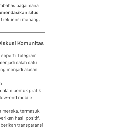
 membahas bagaimana
omendasikan situs
 frekuensi menang,
Diskusi Komunitas
 seperti Telegram
enjadi salah satu
ang menjadi alasan
a
dalam bentuk grafik
 low-end mobile
n mereka, termasuk
rikan hasil positif.
mberikan transparansi