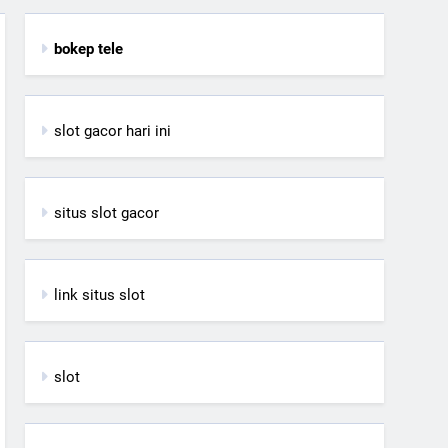
bokep tele
slot gacor hari ini
situs slot gacor
link situs slot
slot