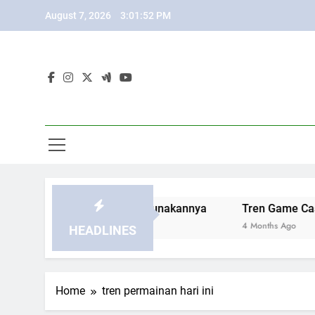
Skip
August 7, 2026
3:01:53 PM
to
content
Not
Dapatkan B
if dan Cara Menggunakannya
Tren Game Casual yang Me
4 Months Ago
HEADLINES
Home
tren permainan hari ini