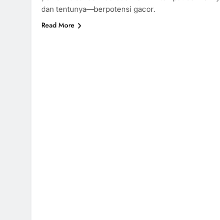
dan tentunya—berpotensi gacor.
Read More