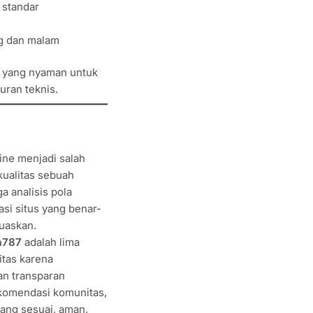
 standar
ng dan malam
r yang nyaman untuk
uran teknis.
ine menjadi salah
 kualitas sebuah
ga analisis pola
si situs yang benar-
uaskan.
ya787
adalah lima
tas karena
tan transparan
ekomendasi komunitas,
ang sesuai, aman,