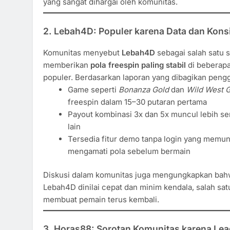
yang sangat dihargai oleh komunitas.
2.
Lebah4D: Populer karena Data dan Konsi
Komunitas menyebut
Lebah4D
sebagai salah satu s
memberikan
pola freespin paling stabil
di beberapa
populer. Berdasarkan laporan yang dibagikan peng
Game seperti
Bonanza Gold
dan
Wild West 
freespin dalam 15–30 putaran pertama
Payout kombinasi 3x dan 5x muncul lebih ser
lain
Tersedia fitur demo tanpa login yang memu
mengamati pola sebelum bermain
Diskusi dalam komunitas juga mengungkapkan bahw
Lebah4D dinilai cepat dan minim kendala, salah sat
membuat pemain terus kembali.
3.
Horas88: Sorotan Komunitas karena Le