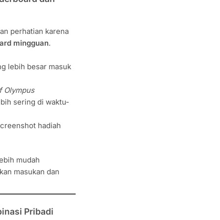
n perhatian karena
oard mingguan
.
ang lebih besar masuk
f Olympus
ih sering di waktu-
creenshot hadiah
lebih mudah
ikan masukan dan
inasi Pribadi