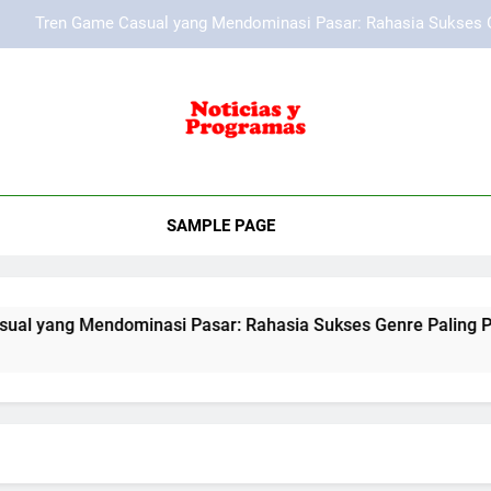
Tren Game Casual yang Mendominasi Pasar: Rahasia Sukses G
Login Tiara4D dan Cara Me
Perkembangan Teknologi Gaming dalam Industri Esports: Dari 
icias Y Programas
Mengenal Fungsi LAE138 Lin
erita Terbaru Dan Acara TV Favorit Di Noticias Y Programas.
Tren Game Casual yang Mendominasi Pasar: Rahasia Sukses G
SAMPLE PAGE
Login Tiara4D dan Cara Me
Perkembangan Teknologi Gaming dalam Industri Esports: Dari 
ndominasi Pasar: Rahasia Sukses Genre Paling Populer di Mo