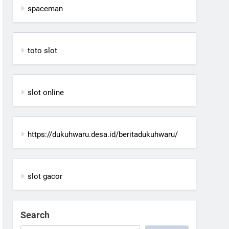
spaceman
toto slot
slot online
https://dukuhwaru.desa.id/beritadukuhwaru/
slot gacor
Search