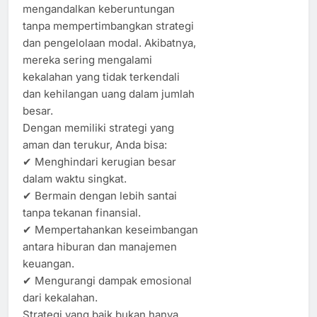
mengandalkan keberuntungan
tanpa mempertimbangkan strategi
dan pengelolaan modal. Akibatnya,
mereka sering mengalami
kekalahan yang tidak terkendali
dan kehilangan uang dalam jumlah
besar.
Dengan memiliki strategi yang
aman dan terukur, Anda bisa:
✔ Menghindari kerugian besar
dalam waktu singkat.
✔ Bermain dengan lebih santai
tanpa tekanan finansial.
✔ Mempertahankan keseimbangan
antara hiburan dan manajemen
keuangan.
✔ Mengurangi dampak emosional
dari kekalahan.
Strategi yang baik bukan hanya