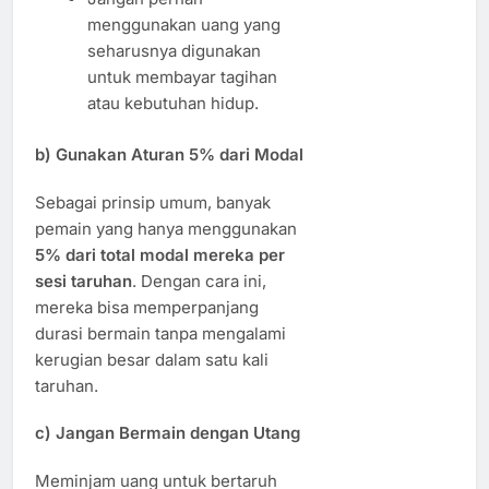
menggunakan uang yang
seharusnya digunakan
untuk membayar tagihan
atau kebutuhan hidup.
b) Gunakan Aturan 5% dari Modal
Sebagai prinsip umum, banyak
pemain yang hanya menggunakan
5% dari total modal mereka per
sesi taruhan
. Dengan cara ini,
mereka bisa memperpanjang
durasi bermain tanpa mengalami
kerugian besar dalam satu kali
taruhan.
c) Jangan Bermain dengan Utang
Meminjam uang untuk bertaruh