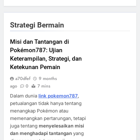
Strategi Bermain
Misi dan Tantangan di
Pokémon787: Ujian
Keterampilan, Strategi, dan
Ketekunan Pemain
a70dfef
9 months
ago
0
7 mins
Dalam dunia
link pokemon787
,
petualangan tidak hanya tentang
menangkap Pokémon atau
memenangkan pertarungan, tetapi
juga tentang
menyelesaikan misi
dan menghadapi tantangan
yang