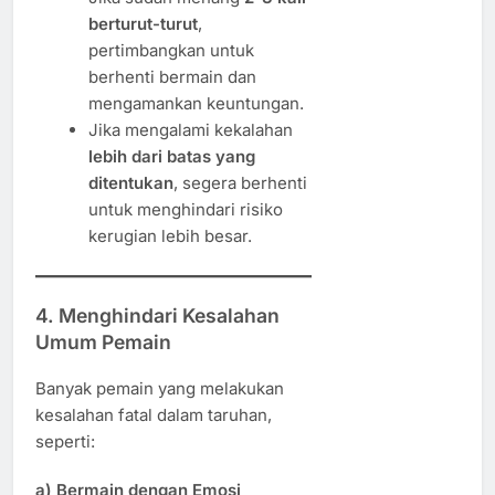
berturut-turut
,
pertimbangkan untuk
berhenti bermain dan
mengamankan keuntungan.
Jika mengalami kekalahan
lebih dari batas yang
ditentukan
, segera berhenti
untuk menghindari risiko
kerugian lebih besar.
4. Menghindari Kesalahan
Umum Pemain
Banyak pemain yang melakukan
kesalahan fatal dalam taruhan,
seperti:
a) Bermain dengan Emosi