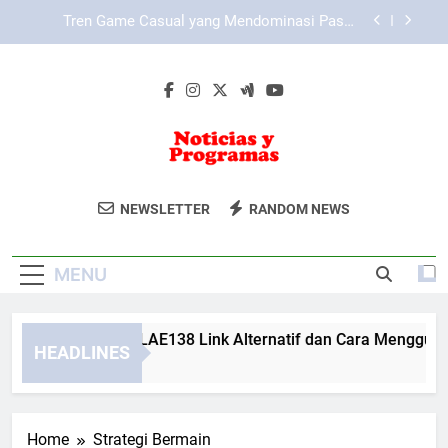
Skip
Gaming
Login Tiara4D dan Cara Memastikan Akun Tetap
to
Aman Saat Akses
content
Perkembangan Teknologi Gaming dalam Industri
Esports: Dari Hobi Digital Menjadi Kompetisi
Global
Mengenal Fungsi LAE138 Link Alternatif dan Cara
Menggunakannya
Tren Game Casual yang Mendominasi Pasar:
Rahasia Sukses Genre Paling Populer di Mobile
Noticias Y
Gaming
Dapatkan Berita Terbaru Dan Acara TV
Login Tiara4D dan Cara Memastikan Akun Tetap
NEWSLETTER
RANDOM NEWS
Aman Saat Akses
Programas
Favorit Di Noticias Y Programas.
Perkembangan Teknologi Gaming dalam Industri
Esports: Dari Hobi Digital Menjadi Kompetisi
MENU
Global
ngenal Fungsi LAE138 Link Alternatif dan Cara Menggunaka
HEADLINES
onths Ago
Home
Strategi Bermain