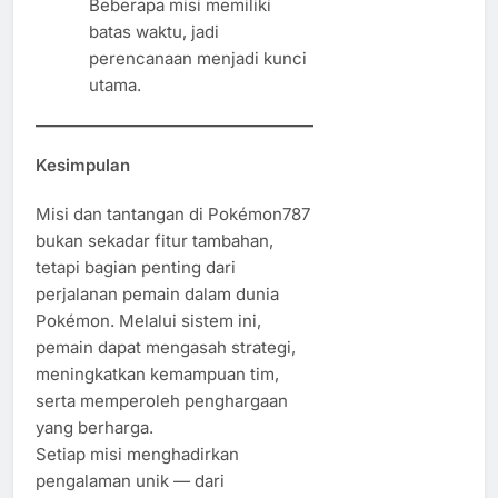
Beberapa misi memiliki
batas waktu, jadi
perencanaan menjadi kunci
utama.
Kesimpulan
Misi dan tantangan di Pokémon787
bukan sekadar fitur tambahan,
tetapi bagian penting dari
perjalanan pemain dalam dunia
Pokémon. Melalui sistem ini,
pemain dapat mengasah strategi,
meningkatkan kemampuan tim,
serta memperoleh penghargaan
yang berharga.
Setiap misi menghadirkan
pengalaman unik — dari