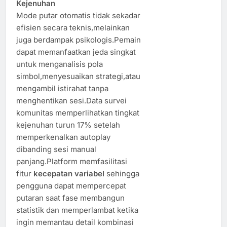
Kejenuhan
Mode putar otomatis tidak sekadar
efisien secara teknis,melainkan
juga berdampak psikologis.Pemain
dapat memanfaatkan jeda singkat
untuk menganalisis pola
simbol,menyesuaikan strategi,atau
mengambil istirahat tanpa
menghentikan sesi.Data survei
komunitas memperlihatkan tingkat
kejenuhan turun 17% setelah
memperkenalkan autoplay
dibanding sesi manual
panjang.Platform memfasilitasi
fitur
kecepatan variabel
sehingga
pengguna dapat mempercepat
putaran saat fase membangun
statistik dan memperlambat ketika
ingin memantau detail kombinasi