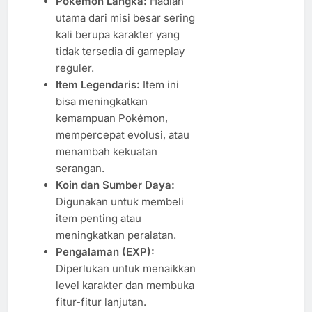
Pokémon Langka:
Hadiah
utama dari misi besar sering
kali berupa karakter yang
tidak tersedia di gameplay
reguler.
Item Legendaris:
Item ini
bisa meningkatkan
kemampuan Pokémon,
mempercepat evolusi, atau
menambah kekuatan
serangan.
Koin dan Sumber Daya:
Digunakan untuk membeli
item penting atau
meningkatkan peralatan.
Pengalaman (EXP):
Diperlukan untuk menaikkan
level karakter dan membuka
fitur-fitur lanjutan.