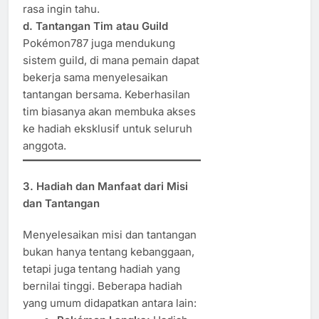
rasa ingin tahu.
d. Tantangan Tim atau Guild
Pokémon787 juga mendukung
sistem guild, di mana pemain dapat
bekerja sama menyelesaikan
tantangan bersama. Keberhasilan
tim biasanya akan membuka akses
ke hadiah eksklusif untuk seluruh
anggota.
3. Hadiah dan Manfaat dari Misi
dan Tantangan
Menyelesaikan misi dan tantangan
bukan hanya tentang kebanggaan,
tetapi juga tentang hadiah yang
bernilai tinggi. Beberapa hadiah
yang umum didapatkan antara lain: