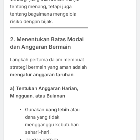
tentang menang, tetapi juga
tentang bagaimana mengelola
risiko dengan bijak.
2. Menentukan Batas Modal
dan Anggaran Bermain
Langkah pertama dalam membuat
strategi bermain yang aman adalah
mengatur anggaran taruhan
.
a) Tentukan Anggaran Harian,
Mingguan, atau Bulanan
Gunakan
uang lebih
atau
dana yang tidak
mengganggu kebutuhan
sehari-hari.
Jangan pernah