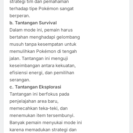
strategi tim dan pemahaman
terhadap tipe Pokémon sangat
berperan.
b. Tantangan Survival
Dalam mode ini, pemain harus
bertahan menghadapi gelombang
musuh tanpa kesempatan untuk
memulihkan Pokémon di tengah
jalan. Tantangan ini menguji
keseimbangan antara kekuatan,
efisiensi energi, dan pemilihan
serangan.
c. Tantangan Eksplorasi
Tantangan ini berfokus pada
penjelajahan area baru,
memecahkan teka-teki, dan
menemukan item tersembunyi.
Banyak pemain menyukai mode ini
karena memadukan strategi dan