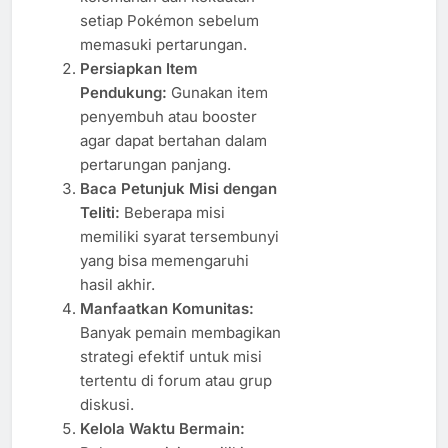
setiap Pokémon sebelum
memasuki pertarungan.
Persiapkan Item
Pendukung:
Gunakan item
penyembuh atau booster
agar dapat bertahan dalam
pertarungan panjang.
Baca Petunjuk Misi dengan
Teliti:
Beberapa misi
memiliki syarat tersembunyi
yang bisa memengaruhi
hasil akhir.
Manfaatkan Komunitas:
Banyak pemain membagikan
strategi efektif untuk misi
tertentu di forum atau grup
diskusi.
Kelola Waktu Bermain: