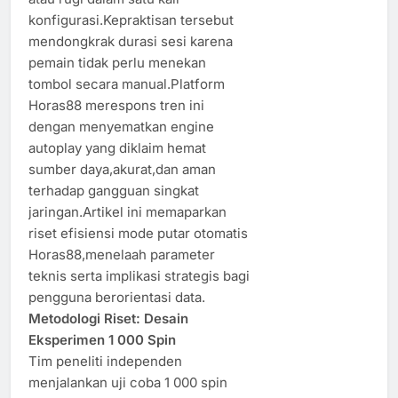
konfigurasi.Kepraktisan tersebut
mendongkrak durasi sesi karena
pemain tidak perlu menekan
tombol secara manual.Platform
Horas88 merespons tren ini
dengan menyematkan engine
autoplay yang diklaim hemat
sumber daya,akurat,dan aman
terhadap gangguan singkat
jaringan.Artikel ini memaparkan
riset efisiensi mode putar otomatis
Horas88,menelaah parameter
teknis serta implikasi strategis bagi
pengguna berorientasi data.
Metodologi Riset: Desain
Eksperimen 1 000 Spin
Tim peneliti independen
menjalankan uji coba 1 000 spin