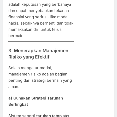
adalah keputusan yang berbahaya
dan dapat menyebabkan tekanan
finansial yang serius. Jika modal
habis, sebaiknya berhenti dan tidak
memaksakan diri untuk terus
bermain.
3. Menerapkan Manajemen
Risiko yang Efektif
Selain mengatur modal,
manajemen risiko adalah bagian
penting dari strategi bermain yang
aman.
a) Gunakan Strategi Taruhan
Bertingkat
Sistem seperti
taruhan tetap
atau