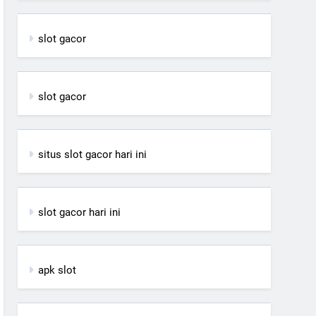
slot gacor
slot gacor
situs slot gacor hari ini
slot gacor hari ini
apk slot