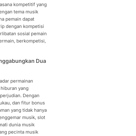
asana kompetitif yang
engan tema musik
na pemain dapat
rip dengan kompetisi
rlibatan sosial pemain
ermain, berkompetisi,
Menggabungkan Dua
kadar permainan
 hiburan yang
perjudian. Dengan
kau, dan fitur bonus
laman yang tidak hanya
enggemar musik, slot
ati dunia musik
ang pecinta musik