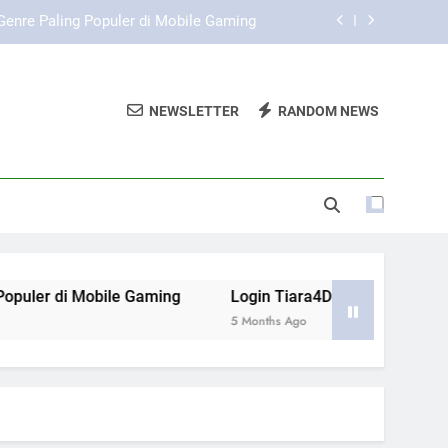
enre Paling Populer di Mobile Gaming
mastikan Akun Tetap Aman Saat Akses
Hobi Digital Menjadi Kompetisi Global
NEWSLETTER
RANDOM NEWS
k Alternatif dan Cara Menggunakannya
enre Paling Populer di Mobile Gaming
mastikan Akun Tetap Aman Saat Akses
Hobi Digital Menjadi Kompetisi Global
obile Gaming
Login Tiara4D dan Cara Memastikan Akun
5 Months Ago