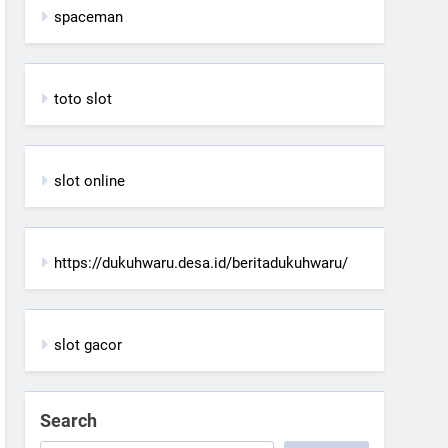
spaceman
toto slot
slot online
https://dukuhwaru.desa.id/beritadukuhwaru/
slot gacor
Search