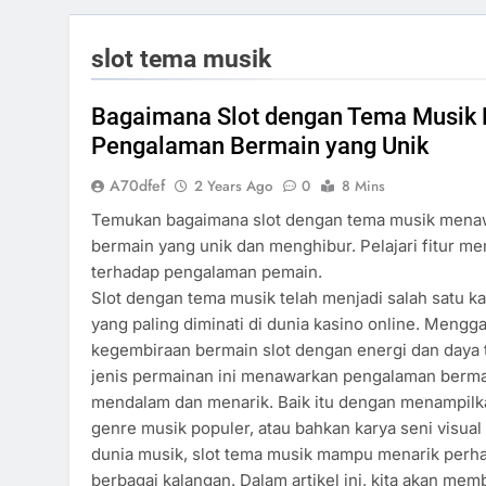
slot tema musik
Bagaimana Slot dengan Tema Musik
Pengalaman Bermain yang Unik
A70dfef
2 Years Ago
0
8 Mins
Temukan bagaimana slot dengan tema musik mena
bermain yang unik dan menghibur. Pelajari fitur m
terhadap pengalaman pemain.
Slot dengan tema musik telah menjadi salah satu k
yang paling diminati di dunia kasino online. Meng
kegembiraan bermain slot dengan energi dan daya t
jenis permainan ini menawarkan pengalaman berma
mendalam dan menarik. Baik itu dengan menampilk
genre musik populer, atau bahkan karya seni visual 
dunia musik, slot tema musik mampu menarik perha
berbagai kalangan. Dalam artikel ini, kita akan me