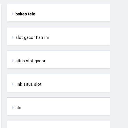
bokep tele
slot gacor hari ini
situs slot gacor
link situs slot
slot