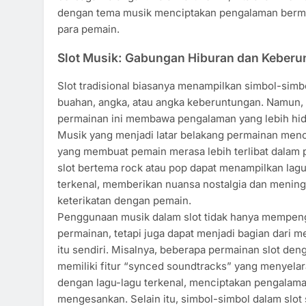
dengan tema musik menciptakan pengalaman berma
para pemain.
Slot Musik: Gabungan Hiburan dan Keber
Slot tradisional biasanya menampilkan simbol-simb
buahan, angka, atau angka keberuntungan. Namun,
permainan ini membawa pengalaman yang lebih hid
Musik yang menjadi latar belakang permainan men
yang membuat pemain merasa lebih terlibat dalam 
slot bertema rock atau pop dapat menampilkan lagu
terkenal, memberikan nuansa nostalgia dan mening
keterikatan dengan pemain.
Penggunaan musik dalam slot tidak hanya mempen
permainan, tetapi juga dapat menjadi bagian dari
itu sendiri. Misalnya, beberapa permainan slot de
memiliki fitur “synced soundtracks” yang menyel
dengan lagu-lagu terkenal, menciptakan pengalam
mengesankan. Selain itu, simbol-simbol dalam slot se