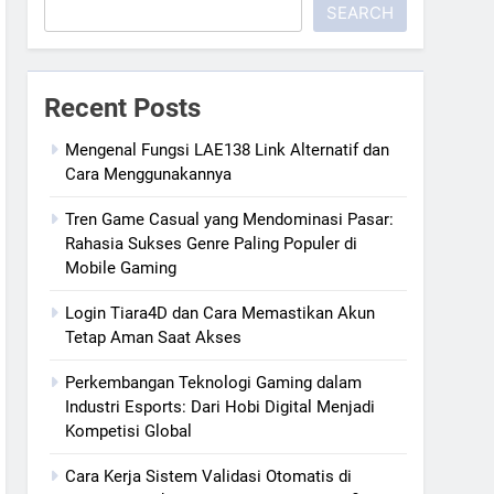
SEARCH
Recent Posts
Mengenal Fungsi LAE138 Link Alternatif dan
Cara Menggunakannya
Tren Game Casual yang Mendominasi Pasar:
Rahasia Sukses Genre Paling Populer di
Mobile Gaming
Login Tiara4D dan Cara Memastikan Akun
Tetap Aman Saat Akses
Perkembangan Teknologi Gaming dalam
Industri Esports: Dari Hobi Digital Menjadi
Kompetisi Global
Cara Kerja Sistem Validasi Otomatis di