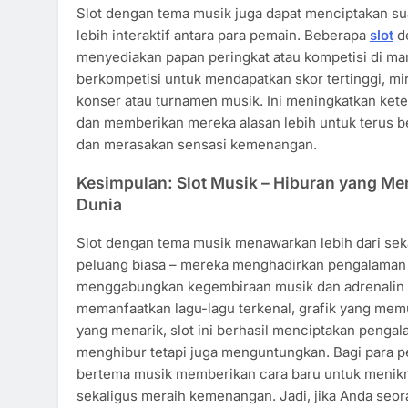
Slot dengan tema musik juga dapat menciptakan su
lebih interaktif antara para pemain. Beberapa
slot
d
menyediakan papan peringkat atau kompetisi di ma
berkompetisi untuk mendapatkan skor tertinggi, mi
konser atau turnamen musik. Ini meningkatkan kete
dan memberikan mereka alasan lebih untuk terus b
dan merasakan sensasi kemenangan.
Kesimpulan: Slot Musik – Hiburan yang 
Dunia
Slot dengan tema musik menawarkan lebih dari se
peluang biasa – mereka menghadirkan pengalaman
menggabungkan kegembiraan musik dan adrenalin 
memanfaatkan lagu-lagu terkenal, grafik yang memu
yang menarik, slot ini berhasil menciptakan penga
menghibur tetapi juga menguntungkan. Bagi para p
bertema musik memberikan cara baru untuk menikm
sekaligus meraih kemenangan. Jadi, jika Anda seor