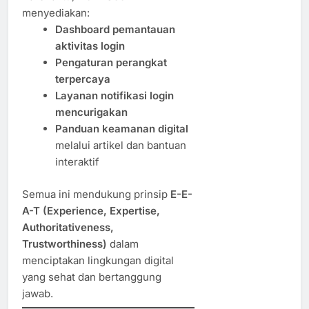
menyediakan:
Dashboard pemantauan
aktivitas login
Pengaturan perangkat
terpercaya
Layanan notifikasi login
mencurigakan
Panduan keamanan digital
melalui artikel dan bantuan
interaktif
Semua ini mendukung prinsip
E-E-
A-T (Experience, Expertise,
Authoritativeness,
Trustworthiness)
dalam
menciptakan lingkungan digital
yang sehat dan bertanggung
jawab.