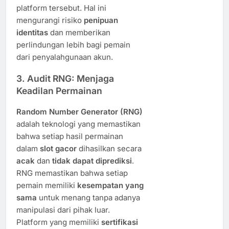
platform tersebut. Hal ini
mengurangi risiko
penipuan
identitas
dan memberikan
perlindungan lebih bagi pemain
dari penyalahgunaan akun.
3. Audit RNG: Menjaga
Keadilan Permainan
Random Number Generator (RNG)
adalah teknologi yang memastikan
bahwa setiap hasil permainan
dalam
slot gacor
dihasilkan secara
acak
dan
tidak dapat diprediksi
.
RNG memastikan bahwa setiap
pemain memiliki
kesempatan yang
sama
untuk menang tanpa adanya
manipulasi dari pihak luar.
Platform yang memiliki
sertifikasi