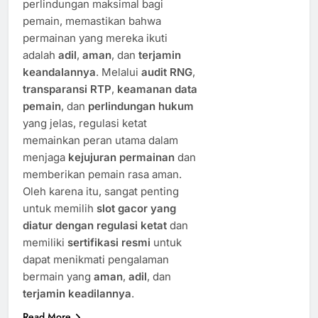
perlindungan maksimal bagi
pemain, memastikan bahwa
permainan yang mereka ikuti
adalah
adil
,
aman
, dan
terjamin
keandalannya
. Melalui
audit RNG
,
transparansi RTP
,
keamanan data
pemain
, dan
perlindungan hukum
yang jelas, regulasi ketat
memainkan peran utama dalam
menjaga
kejujuran permainan
dan
memberikan pemain rasa aman.
Oleh karena itu, sangat penting
untuk memilih
slot gacor yang
diatur dengan regulasi ketat
dan
memiliki
sertifikasi resmi
untuk
dapat menikmati pengalaman
bermain yang
aman
,
adil
, dan
terjamin keadilannya
.
Read More