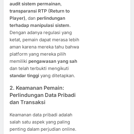
audit sistem permainan
,
transparansi RTP (Return to
Player)
, dan
perlindungan
terhadap manipulasi sistem
.
Dengan adanya regulasi yang
ketat, pemain dapat merasa lebih
aman karena mereka tahu bahwa
platform yang mereka pilih
memiliki
pengawasan yang sah
dan telah terbukti mengikuti
standar tinggi
yang ditetapkan.
2. Keamanan Pemain:
Perlindungan Data Pribadi
dan Transaksi
Keamanan data pribadi adalah
salah satu aspek yang paling
penting dalam perjudian online.