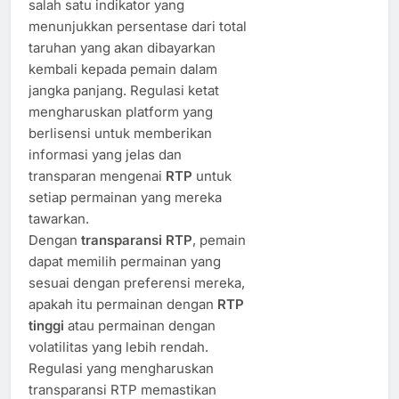
salah satu indikator yang
menunjukkan persentase dari total
taruhan yang akan dibayarkan
kembali kepada pemain dalam
jangka panjang. Regulasi ketat
mengharuskan platform yang
berlisensi untuk memberikan
informasi yang jelas dan
transparan mengenai
RTP
untuk
setiap permainan yang mereka
tawarkan.
Dengan
transparansi RTP
, pemain
dapat memilih permainan yang
sesuai dengan preferensi mereka,
apakah itu permainan dengan
RTP
tinggi
atau permainan dengan
volatilitas yang lebih rendah.
Regulasi yang mengharuskan
transparansi RTP memastikan