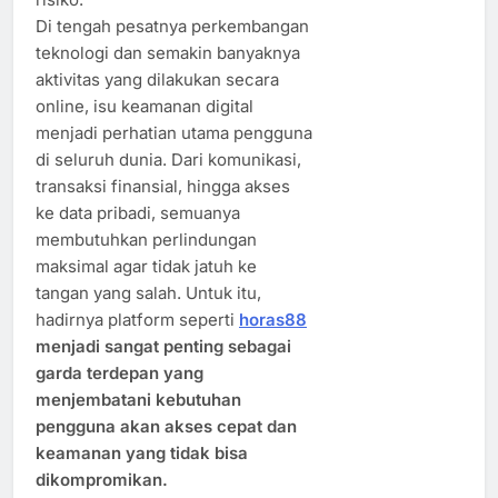
Di tengah pesatnya perkembangan
teknologi dan semakin banyaknya
aktivitas yang dilakukan secara
online, isu keamanan digital
menjadi perhatian utama pengguna
di seluruh dunia. Dari komunikasi,
transaksi finansial, hingga akses
ke data pribadi, semuanya
membutuhkan perlindungan
maksimal agar tidak jatuh ke
tangan yang salah. Untuk itu,
hadirnya platform seperti
horas88
menjadi sangat penting sebagai
garda terdepan yang
menjembatani kebutuhan
pengguna akan akses cepat dan
keamanan yang tidak bisa
dikompromikan.