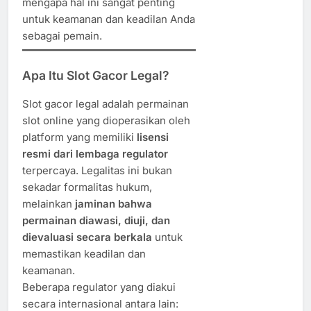
mengapa hal ini sangat penting
untuk keamanan dan keadilan Anda
sebagai pemain.
Apa Itu Slot Gacor Legal?
Slot gacor legal adalah permainan
slot online yang dioperasikan oleh
platform yang memiliki
lisensi
resmi dari lembaga regulator
terpercaya. Legalitas ini bukan
sekadar formalitas hukum,
melainkan
jaminan bahwa
permainan diawasi, diuji, dan
dievaluasi secara berkala
untuk
memastikan keadilan dan
keamanan.
Beberapa regulator yang diakui
secara internasional antara lain: