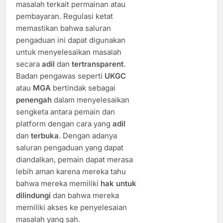
masalah terkait permainan atau
pembayaran. Regulasi ketat
memastikan bahwa saluran
pengaduan ini dapat digunakan
untuk menyelesaikan masalah
secara
adil
dan
tertransparent
.
Badan pengawas seperti
UKGC
atau
MGA
bertindak sebagai
penengah
dalam menyelesaikan
sengketa antara pemain dan
platform dengan cara yang
adil
dan
terbuka
. Dengan adanya
saluran pengaduan yang dapat
diandalkan, pemain dapat merasa
lebih aman karena mereka tahu
bahwa mereka memiliki
hak untuk
dilindungi
dan bahwa mereka
memiliki akses ke penyelesaian
masalah yang sah.