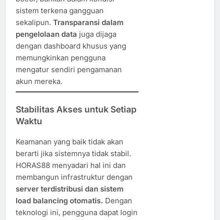
sistem terkena gangguan
sekalipun.
Transparansi dalam
pengelolaan data
juga dijaga
dengan dashboard khusus yang
memungkinkan pengguna
mengatur sendiri pengamanan
akun mereka.
Stabilitas Akses untuk Setiap
Waktu
Keamanan yang baik tidak akan
berarti jika sistemnya tidak stabil.
HORAS88 menyadari hal ini dan
membangun infrastruktur dengan
server terdistribusi dan sistem
load balancing otomatis.
Dengan
teknologi ini, pengguna dapat login