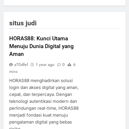
situs judi
HORAS88: Kunci Utama
Menuju Dunia Digital yang
Aman
a70dfef
1 year ago
0
6
mins
HORAS88 menghadirkan solusi
login dan akses digital yang aman,
cepat, dan terpercaya. Dengan
teknologi autentikasi modern dan
perlindungan real-time, HORAS88
menjadi fondasi kuat menuju
pengalaman digital yang bebas
risiko.