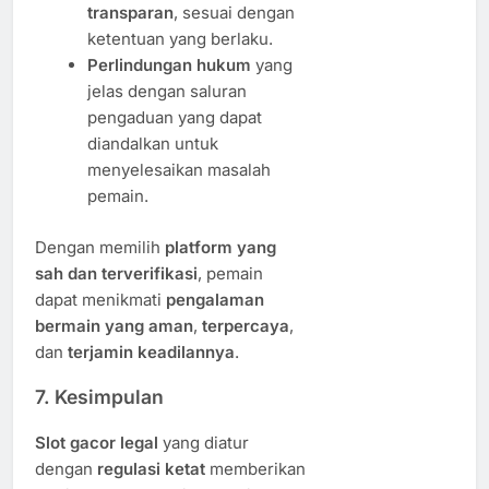
transparan
, sesuai dengan
ketentuan yang berlaku.
Perlindungan hukum
yang
jelas dengan saluran
pengaduan yang dapat
diandalkan untuk
menyelesaikan masalah
pemain.
Dengan memilih
platform yang
sah dan terverifikasi
, pemain
dapat menikmati
pengalaman
bermain yang aman
,
terpercaya
,
dan
terjamin keadilannya
.
7. Kesimpulan
Slot gacor legal
yang diatur
dengan
regulasi ketat
memberikan