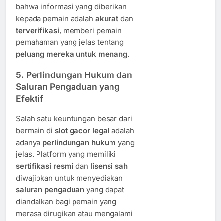
bahwa informasi yang diberikan
kepada pemain adalah
akurat
dan
terverifikasi
, memberi pemain
pemahaman yang jelas tentang
peluang mereka untuk menang
.
5. Perlindungan Hukum dan
Saluran Pengaduan yang
Efektif
Salah satu keuntungan besar dari
bermain di
slot gacor legal
adalah
adanya
perlindungan hukum
yang
jelas. Platform yang memiliki
sertifikasi resmi
dan
lisensi sah
diwajibkan untuk menyediakan
saluran pengaduan
yang dapat
diandalkan bagi pemain yang
merasa dirugikan atau mengalami