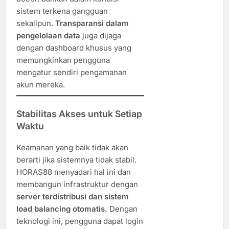
sistem terkena gangguan
sekalipun.
Transparansi dalam
pengelolaan data
juga dijaga
dengan dashboard khusus yang
memungkinkan pengguna
mengatur sendiri pengamanan
akun mereka.
Stabilitas Akses untuk Setiap
Waktu
Keamanan yang baik tidak akan
berarti jika sistemnya tidak stabil.
HORAS88 menyadari hal ini dan
membangun infrastruktur dengan
server terdistribusi dan sistem
load balancing otomatis.
Dengan
teknologi ini, pengguna dapat login