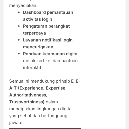
menyediakan:
Dashboard pemantauan
aktivitas login
Pengaturan perangkat
terpercaya
Layanan notifikasi login
mencurigakan
Panduan keamanan digital
melalui artikel dan bantuan
interaktif
Semua ini mendukung prinsip
E-E-
A-T (Experience, Expertise,
Authoritativeness,
Trustworthiness)
dalam
menciptakan lingkungan digital
yang sehat dan bertanggung
jawab.