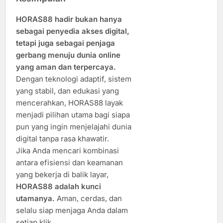
HORAS88 hadir bukan hanya
sebagai penyedia akses digital,
tetapi juga sebagai penjaga
gerbang menuju dunia online
yang aman dan terpercaya.
Dengan teknologi adaptif, sistem
yang stabil, dan edukasi yang
mencerahkan, HORAS88 layak
menjadi pilihan utama bagi siapa
pun yang ingin menjelajahi dunia
digital tanpa rasa khawatir.
Jika Anda mencari kombinasi
antara efisiensi dan keamanan
yang bekerja di balik layar,
HORAS88 adalah kunci
utamanya.
Aman, cerdas, dan
selalu siap menjaga Anda dalam
setiap klik.