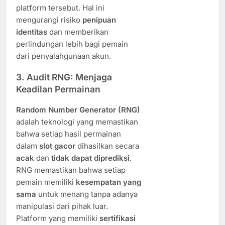
platform tersebut. Hal ini
mengurangi risiko
penipuan
identitas
dan memberikan
perlindungan lebih bagi pemain
dari penyalahgunaan akun.
3. Audit RNG: Menjaga
Keadilan Permainan
Random Number Generator (RNG)
adalah teknologi yang memastikan
bahwa setiap hasil permainan
dalam
slot gacor
dihasilkan secara
acak
dan
tidak dapat diprediksi
.
RNG memastikan bahwa setiap
pemain memiliki
kesempatan yang
sama
untuk menang tanpa adanya
manipulasi dari pihak luar.
Platform yang memiliki
sertifikasi