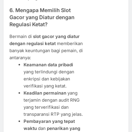
6. Mengapa Memilih Slot
Gacor yang Diatur dengan
Regulasi Ketat?
Bermain di
slot gacor yang diatur
dengan regulasi ketat
memberikan
banyak keuntungan bagi pemain, di
antaranya:
Keamanan data pribadi
yang terlindungi dengan
enkripsi dan kebijakan
verifikasi yang ketat.
Keadilan permainan
yang
terjamin dengan audit RNG
yang terverifikasi dan
transparansi RTP yang jelas.
Pembayaran yang tepat
waktu
dan
penarikan yang