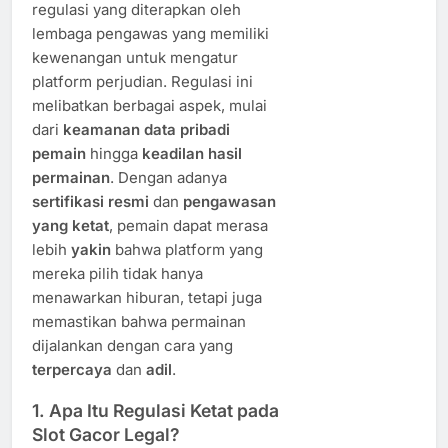
regulasi yang diterapkan oleh
lembaga pengawas yang memiliki
kewenangan untuk mengatur
platform perjudian. Regulasi ini
melibatkan berbagai aspek, mulai
dari
keamanan data pribadi
pemain
hingga
keadilan hasil
permainan
. Dengan adanya
sertifikasi resmi
dan
pengawasan
yang ketat
, pemain dapat merasa
lebih
yakin
bahwa platform yang
mereka pilih tidak hanya
menawarkan hiburan, tetapi juga
memastikan bahwa permainan
dijalankan dengan cara yang
terpercaya
dan
adil
.
1. Apa Itu Regulasi Ketat pada
Slot Gacor Legal?