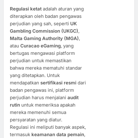
Regulasi ketat
adalah aturan yang
diterapkan oleh badan pengawas
perjudian yang sah, seperti
UK
Gambling Commission (UKGC)
,
Malta Gaming Authority (MGA)
,
atau
Curacao eGaming
, yang
bertugas mengawasi platform
perjudian untuk memastikan
bahwa mereka mematuhi standar
yang ditetapkan. Untuk
mendapatkan
sertifikasi resmi
dari
badan pengawas ini, platform
perjudian harus menjalani
audit
rutin
untuk memeriksa apakah
mereka memenuhi semua
persyaratan yang diatur.
Regulasi ini meliputi banyak aspek,
termasuk
keamanan data pemain
,