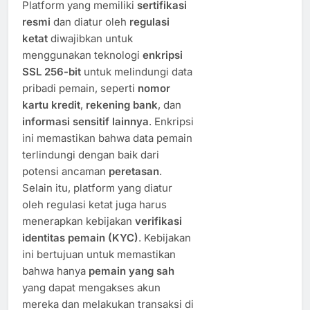
Platform yang memiliki
sertifikasi
resmi
dan diatur oleh
regulasi
ketat
diwajibkan untuk
menggunakan teknologi
enkripsi
SSL 256-bit
untuk melindungi data
pribadi pemain, seperti
nomor
kartu kredit
,
rekening bank
, dan
informasi sensitif lainnya
. Enkripsi
ini memastikan bahwa data pemain
terlindungi dengan baik dari
potensi ancaman
peretasan
.
Selain itu, platform yang diatur
oleh regulasi ketat juga harus
menerapkan kebijakan
verifikasi
identitas pemain (KYC)
. Kebijakan
ini bertujuan untuk memastikan
bahwa hanya
pemain yang sah
yang dapat mengakses akun
mereka dan melakukan transaksi di