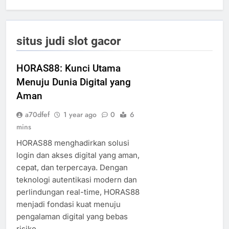
situs judi slot gacor
HORAS88: Kunci Utama
Menuju Dunia Digital yang
Aman
a70dfef
1 year ago
0
6
mins
HORAS88 menghadirkan solusi
login dan akses digital yang aman,
cepat, dan terpercaya. Dengan
teknologi autentikasi modern dan
perlindungan real-time, HORAS88
menjadi fondasi kuat menuju
pengalaman digital yang bebas
risiko.