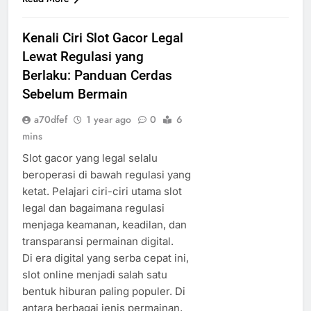
Kenali Ciri Slot Gacor Legal
Lewat Regulasi yang
Berlaku: Panduan Cerdas
Sebelum Bermain
a70dfef
1 year ago
0
6
mins
Slot gacor yang legal selalu
beroperasi di bawah regulasi yang
ketat. Pelajari ciri-ciri utama slot
legal dan bagaimana regulasi
menjaga keamanan, keadilan, dan
transparansi permainan digital.
Di era digital yang serba cepat ini,
slot online menjadi salah satu
bentuk hiburan paling populer. Di
antara berbagai jenis permainan,