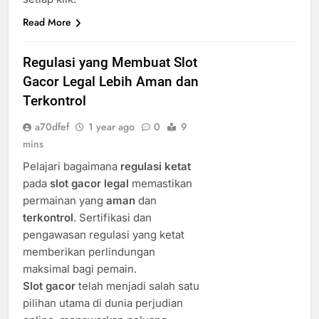
Read More
Regulasi yang Membuat Slot
Gacor Legal Lebih Aman dan
Terkontrol
a70dfef
1 year ago
0
9
mins
Pelajari bagaimana
regulasi ketat
pada
slot gacor legal
memastikan
permainan yang
aman
dan
terkontrol
. Sertifikasi dan
pengawasan regulasi yang ketat
memberikan perlindungan
maksimal bagi pemain.
Slot gacor
telah menjadi salah satu
pilihan utama di dunia perjudian