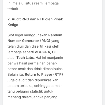
ini melalui situs resmi lembaga
terkait.
2.
Audit RNG dan RTP oleh Pihak
Ketiga
Slot legal menggunakan
Random
Number Generator (RNG)
yang
telah diuji dan disertifikasi oleh
lembaga seperti
eCOGRA
,
GLI
,
atau
iTech Labs
. Hal ini menjamin
bahwa hasil permainan benar-
benar acak dan tidak dimanipulasi.
Selain itu,
Return to Player (RTP)
juga diaudit dan dipublikasikan
secara terbuka, sehingga pemain
tahu peluang statistik untuk
menang dalam jangka panjang.