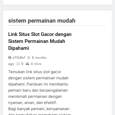
sistem permainan mudah
Link Situs Slot Gacor dengan
Sistem Permainan Mudah
Dipahami
a70dfef
8 months
ago
0
6 mins
Temukan link situs slot gacor
dengan sistem permainan mudah
dipahami. Panduan ini membantu
pemain baru dan berpengalaman
menikmati permainan dengan
nyaman, aman, dan efektif.
Bagi banyak pemain, kenyamanan
dan kemudahan memahami sistem