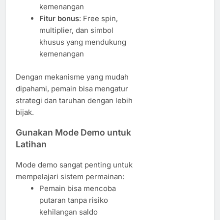
kemenangan
Fitur bonus
: Free spin,
multiplier, dan simbol
khusus yang mendukung
kemenangan
Dengan mekanisme yang mudah
dipahami, pemain bisa mengatur
strategi dan taruhan dengan lebih
bijak.
Gunakan Mode Demo untuk
Latihan
Mode demo sangat penting untuk
mempelajari sistem permainan:
Pemain bisa mencoba
putaran tanpa risiko
kehilangan saldo