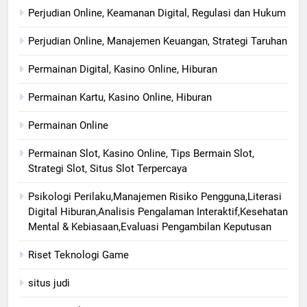
Perjudian Online, Keamanan Digital, Regulasi dan Hukum
Perjudian Online, Manajemen Keuangan, Strategi Taruhan
Permainan Digital, Kasino Online, Hiburan
Permainan Kartu, Kasino Online, Hiburan
Permainan Online
Permainan Slot, Kasino Online, Tips Bermain Slot,
Strategi Slot, Situs Slot Terpercaya
Psikologi Perilaku,Manajemen Risiko Pengguna,Literasi
Digital Hiburan,Analisis Pengalaman Interaktif,Kesehatan
Mental & Kebiasaan,Evaluasi Pengambilan Keputusan
Riset Teknologi Game
situs judi