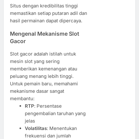
Situs dengan kredibilitas tinggi
memastikan setiap putaran adil dan
hasil permainan dapat dipercaya.
Mengenal Mekanisme Slot
Gacor
Slot gacor adalah istilah untuk
mesin slot yang sering
memberikan kemenangan atau
peluang menang lebih tinggi.
Untuk pemain baru, memahami
mekanisme dasar sangat
membantu:
RTP
: Persentase
pengembalian taruhan yang
jelas
Volatilitas
: Menentukan
frekuensi dan jumlah