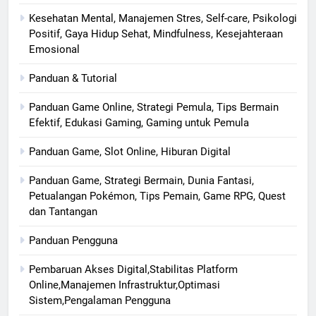
Kesehatan Mental, Manajemen Stres, Self-care, Psikologi
Positif, Gaya Hidup Sehat, Mindfulness, Kesejahteraan
Emosional
Panduan & Tutorial
Panduan Game Online, Strategi Pemula, Tips Bermain
Efektif, Edukasi Gaming, Gaming untuk Pemula
Panduan Game, Slot Online, Hiburan Digital
Panduan Game, Strategi Bermain, Dunia Fantasi,
Petualangan Pokémon, Tips Pemain, Game RPG, Quest
dan Tantangan
Panduan Pengguna
Pembaruan Akses Digital,Stabilitas Platform
Online,Manajemen Infrastruktur,Optimasi
Sistem,Pengalaman Pengguna