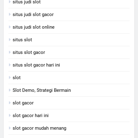
situs judi slot
situs judi slot gacor
situs judi slot online
situs slot
situs slot gacor
situs slot gacor hari ini
slot
Slot Demo, Strategi Bermain
slot gacor
slot gacor hari ini
slot gacor mudah menang