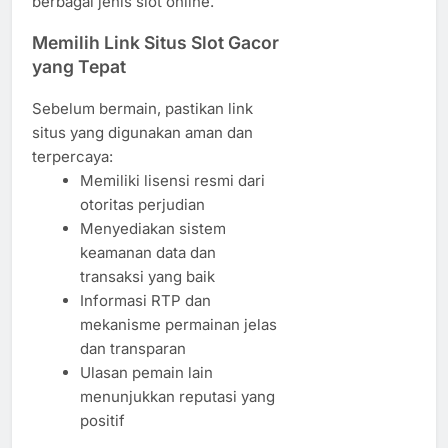
berbagai jenis slot online.
Memilih Link Situs Slot Gacor
yang Tepat
Sebelum bermain, pastikan link
situs yang digunakan aman dan
terpercaya:
Memiliki lisensi resmi dari
otoritas perjudian
Menyediakan sistem
keamanan data dan
transaksi yang baik
Informasi RTP dan
mekanisme permainan jelas
dan transparan
Ulasan pemain lain
menunjukkan reputasi yang
positif