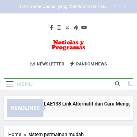
Skip
Gaming
Login Tiara4D dan Cara Memastikan Akun Tetap
to
Aman Saat Akses
content
Perkembangan Teknologi Gaming dalam Industri
Esports: Dari Hobi Digital Menjadi Kompetisi
Global
Mengenal Fungsi LAE138 Link Alternatif dan Cara
Menggunakannya
Tren Game Casual yang Mendominasi Pasar:
Rahasia Sukses Genre Paling Populer di Mobile
Noticias Y
Gaming
Dapatkan Berita Terbaru Dan Acara TV
Login Tiara4D dan Cara Memastikan Akun Tetap
NEWSLETTER
RANDOM NEWS
Aman Saat Akses
Programas
Favorit Di Noticias Y Programas.
Perkembangan Teknologi Gaming dalam Industri
Esports: Dari Hobi Digital Menjadi Kompetisi
MENU
Global
engenal Fungsi LAE138 Link Alternatif dan Cara Menggunak
HEADLINES
 Months Ago
Home
sistem permainan mudah