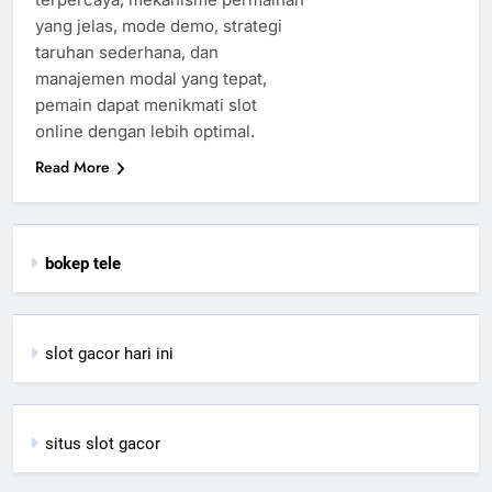
yang jelas, mode demo, strategi
taruhan sederhana, dan
manajemen modal yang tepat,
pemain dapat menikmati slot
online dengan lebih optimal.
Read More
bokep tele
slot gacor hari ini
situs slot gacor