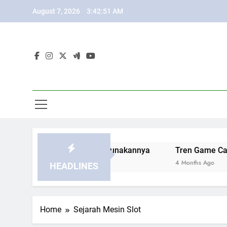
Skip
August 7, 2026
3:42:52 AM
to
content
Not
Dapatkan B
if dan Cara Menggunakannya
Tren Game Casual yang Me
4 Months Ago
HEADLINES
Home
Sejarah Mesin Slot