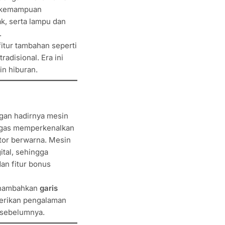
n kemampuan
k, serta lampu dan
.
itur tambahan seperti
adisional. Era ini
in hiburan.
ngan hadirnya mesin
Vegas memperkenalkan
tor berwarna. Mesin
ital, sehingga
an fitur bonus
enambahkan
garis
erikan pengalaman
 sebelumnya.