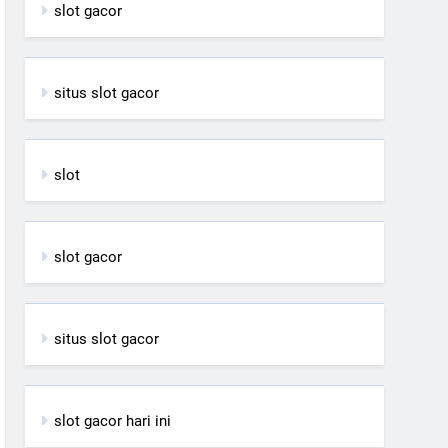
slot gacor
situs slot gacor
slot
slot gacor
situs slot gacor
slot gacor hari ini