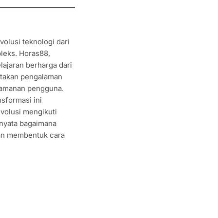
lusi teknologi dari
leks. Horas88,
elajaran berharga dari
iptakan pengalaman
yamanan pengguna.
nsformasi ini
volusi mengikuti
 nyata bagaimana
an membentuk cara