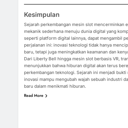
Kesimpulan
Sejarah perkembangan mesin slot mencerminkan evo
mekanik sederhana menuju dunia digital yang komp
seperti platform digital lainnya, dapat mengambil p
perjalanan ini: inovasi teknologi tidak hanya menc
baru, tetapi juga meningkatkan keamanan dan ken
Dari Liberty Bell hingga mesin slot berbasis VR, tra
menunjukkan bahwa hiburan digital akan terus bere
perkembangan teknologi. Sejarah ini menjadi bukti
inovasi mampu mengubah wajah sebuah industri d
baru dalam menikmati hiburan.
Read More