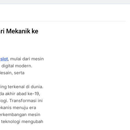
ri Mekanik ke
n
slot
, mulai dari mesin
 digital modern.
esain, serta
ing terkenal di dunia.
a akhir abad ke-19,
ogi. Transformasi ini
ekanis menuju era
h perkembangan mesin
n teknologi mengubah