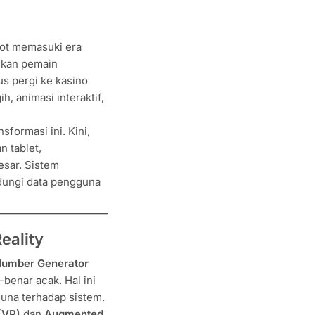
lot memasuki era
nkan pemain
s pergi ke kasino
h, animasi interaktif,
formasi ini. Kini,
n tablet,
esar. Sistem
dungi data pengguna
eality
umber Generator
benar acak. Hal ini
una terhadap sistem.
 (VR)
dan
Augmented