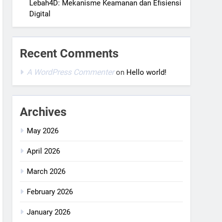
Lebah4D: Mekanisme Keamanan dan Efisiensi
Digital
Recent Comments
A WordPress Commenter
on
Hello world!
Archives
May 2026
April 2026
March 2026
February 2026
January 2026