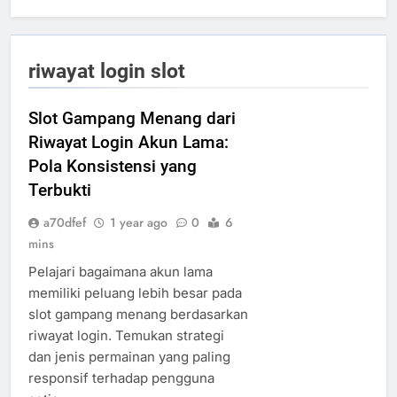
riwayat login slot
Slot Gampang Menang dari
Riwayat Login Akun Lama:
Pola Konsistensi yang
Terbukti
a70dfef
1 year ago
0
6
mins
Pelajari bagaimana akun lama
memiliki peluang lebih besar pada
slot gampang menang berdasarkan
riwayat login. Temukan strategi
dan jenis permainan yang paling
responsif terhadap pengguna