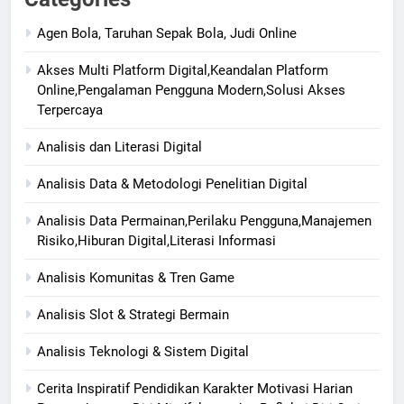
Agen Bola, Taruhan Sepak Bola, Judi Online
Akses Multi Platform Digital,Keandalan Platform
Online,Pengalaman Pengguna Modern,Solusi Akses
Terpercaya
Analisis dan Literasi Digital
Analisis Data & Metodologi Penelitian Digital
Analisis Data Permainan,Perilaku Pengguna,Manajemen
Risiko,Hiburan Digital,Literasi Informasi
Analisis Komunitas & Tren Game
Analisis Slot & Strategi Bermain
Analisis Teknologi & Sistem Digital
Cerita Inspiratif Pendidikan Karakter Motivasi Harian