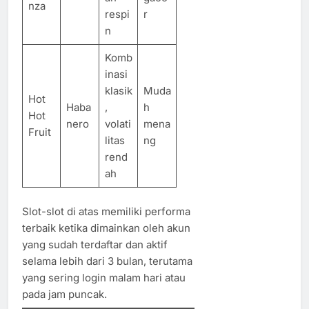
nza
respi
r
n
Komb
inasi
klasik
Muda
Hot
Haba
,
h
Hot
nero
volati
mena
Fruit
litas
ng
rend
ah
Slot-slot di atas memiliki performa
terbaik ketika dimainkan oleh akun
yang sudah terdaftar dan aktif
selama lebih dari 3 bulan, terutama
yang sering login malam hari atau
pada jam puncak.