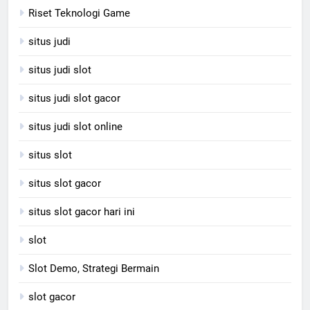
Riset Teknologi Game
situs judi
situs judi slot
situs judi slot gacor
situs judi slot online
situs slot
situs slot gacor
situs slot gacor hari ini
slot
Slot Demo, Strategi Bermain
slot gacor