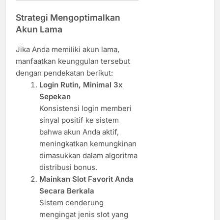
Strategi Mengoptimalkan
Akun Lama
Jika Anda memiliki akun lama,
manfaatkan keunggulan tersebut
dengan pendekatan berikut:
Login Rutin, Minimal 3x
Sepekan
Konsistensi login memberi
sinyal positif ke sistem
bahwa akun Anda aktif,
meningkatkan kemungkinan
dimasukkan dalam algoritma
distribusi bonus.
Mainkan Slot Favorit Anda
Secara Berkala
Sistem cenderung
mengingat jenis slot yang