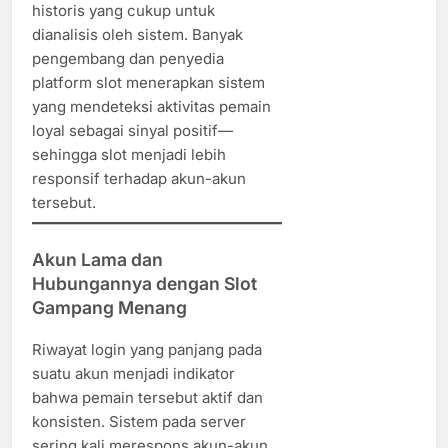
historis yang cukup untuk
dianalisis oleh sistem. Banyak
pengembang dan penyedia
platform slot menerapkan sistem
yang mendeteksi aktivitas pemain
loyal sebagai sinyal positif—
sehingga slot menjadi lebih
responsif terhadap akun-akun
tersebut.
Akun Lama dan
Hubungannya dengan Slot
Gampang Menang
Riwayat login yang panjang pada
suatu akun menjadi indikator
bahwa pemain tersebut aktif dan
konsisten. Sistem pada server
sering kali merespons akun-akun