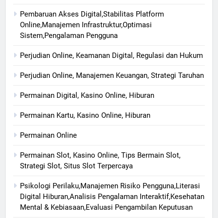
Pembaruan Akses Digital,Stabilitas Platform
Online,Manajemen Infrastruktur,Optimasi
Sistem,Pengalaman Pengguna
Perjudian Online, Keamanan Digital, Regulasi dan Hukum
Perjudian Online, Manajemen Keuangan, Strategi Taruhan
Permainan Digital, Kasino Online, Hiburan
Permainan Kartu, Kasino Online, Hiburan
Permainan Online
Permainan Slot, Kasino Online, Tips Bermain Slot,
Strategi Slot, Situs Slot Terpercaya
Psikologi Perilaku,Manajemen Risiko Pengguna,Literasi
Digital Hiburan,Analisis Pengalaman Interaktif,Kesehatan
Mental & Kebiasaan,Evaluasi Pengambilan Keputusan