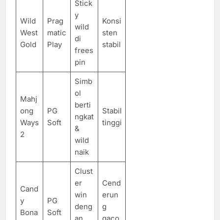
Stick
y
Wild
Prag
Konsi
wild
West
matic
sten
di
Gold
Play
stabil
frees
pin
Simb
ol
Mahj
berti
ong
PG
Stabil
ngkat
Ways
Soft
tinggi
&
2
wild
naik
Clust
er
Cend
Cand
win
erun
y
PG
deng
g
Bona
Soft
an
gaco