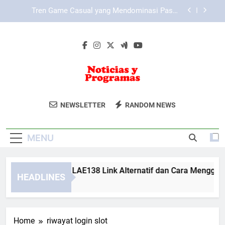
Skip
Gaming
Login Tiara4D dan Cara Memastikan Akun Tetap
to
Aman Saat Akses
content
Perkembangan Teknologi Gaming dalam Industri
Esports: Dari Hobi Digital Menjadi Kompetisi
Global
Mengenal Fungsi LAE138 Link Alternatif dan Cara
Menggunakannya
Tren Game Casual yang Mendominasi Pasar:
Rahasia Sukses Genre Paling Populer di Mobile
Noticias Y
Gaming
Dapatkan Berita Terbaru Dan Acara TV
Login Tiara4D dan Cara Memastikan Akun Tetap
NEWSLETTER
RANDOM NEWS
Aman Saat Akses
Programas
Favorit Di Noticias Y Programas.
Perkembangan Teknologi Gaming dalam Industri
Esports: Dari Hobi Digital Menjadi Kompetisi
MENU
Global
engenal Fungsi LAE138 Link Alternatif dan Cara Menggunak
HEADLINES
 Months Ago
Home
riwayat login slot