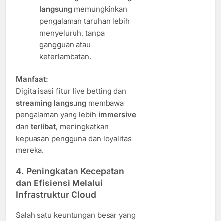
langsung
memungkinkan
pengalaman taruhan lebih
menyeluruh, tanpa
gangguan atau
keterlambatan.
Manfaat:
Digitalisasi fitur live betting dan
streaming langsung
membawa
pengalaman yang lebih
immersive
dan
terlibat
, meningkatkan
kepuasan pengguna dan loyalitas
mereka.
4. Peningkatan Kecepatan
dan Efisiensi Melalui
Infrastruktur Cloud
Salah satu keuntungan besar yang