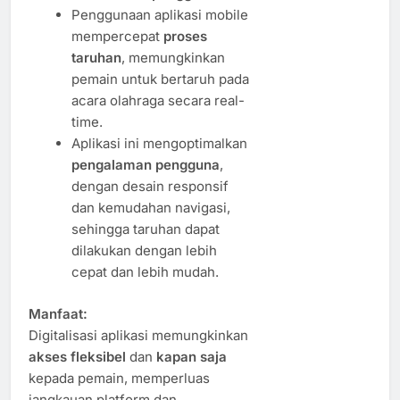
Penggunaan aplikasi mobile
mempercepat
proses
taruhan
, memungkinkan
pemain untuk bertaruh pada
acara olahraga secara real-
time.
Aplikasi ini mengoptimalkan
pengalaman pengguna
,
dengan desain responsif
dan kemudahan navigasi,
sehingga taruhan dapat
dilakukan dengan lebih
cepat dan lebih mudah.
Manfaat:
Digitalisasi aplikasi memungkinkan
akses fleksibel
dan
kapan saja
kepada pemain, memperluas
jangkauan platform dan