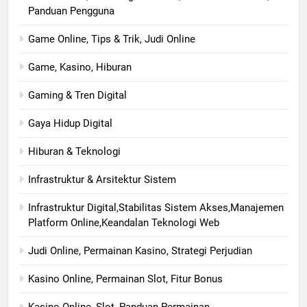
Panduan Pengguna
Game Online, Tips & Trik, Judi Online
Game, Kasino, Hiburan
Gaming & Tren Digital
Gaya Hidup Digital
Hiburan & Teknologi
Infrastruktur & Arsitektur Sistem
Infrastruktur Digital,Stabilitas Sistem Akses,Manajemen
Platform Online,Keandalan Teknologi Web
Judi Online, Permainan Kasino, Strategi Perjudian
Kasino Online, Permainan Slot, Fitur Bonus