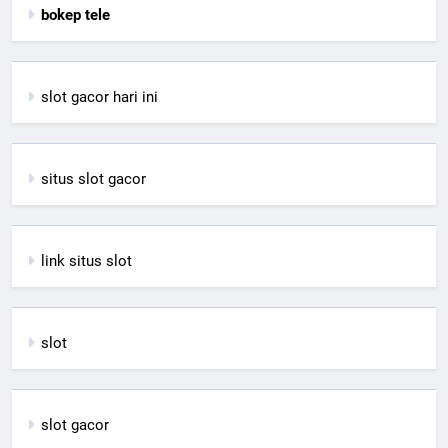
bokep tele
slot gacor hari ini
situs slot gacor
link situs slot
slot
slot gacor