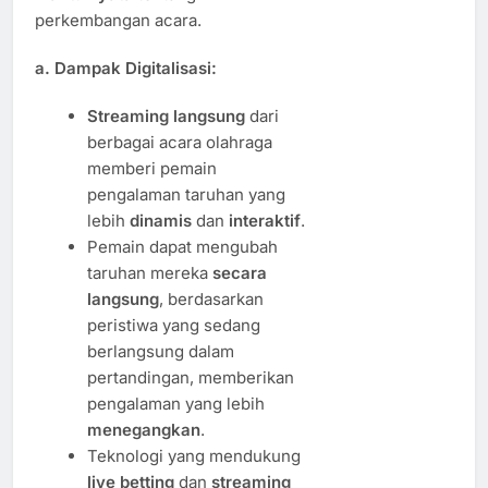
perkembangan acara.
a.
Dampak Digitalisasi:
Streaming langsung
dari
berbagai acara olahraga
memberi pemain
pengalaman taruhan yang
lebih
dinamis
dan
interaktif
.
Pemain dapat mengubah
taruhan mereka
secara
langsung
, berdasarkan
peristiwa yang sedang
berlangsung dalam
pertandingan, memberikan
pengalaman yang lebih
menegangkan
.
Teknologi yang mendukung
live betting
dan
streaming