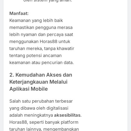
Manfaat:
Keamanan yang lebih baik
memastikan pengguna merasa
lebih nyaman dan percaya saat
menggunakan Horas88 untuk
taruhan mereka, tanpa khawatir
tentang potensi ancaman
keamanan atau pencurian data.
2. Kemudahan Akses dan
Keterjangkauan Melalui
Aplikasi Mobile
Salah satu perubahan terbesar
yang dibawa oleh digitalisasi
adalah meningkatnya
aksesibilitas
.
Horas88, seperti banyak platform
taruhan lainnya, mengembangkan