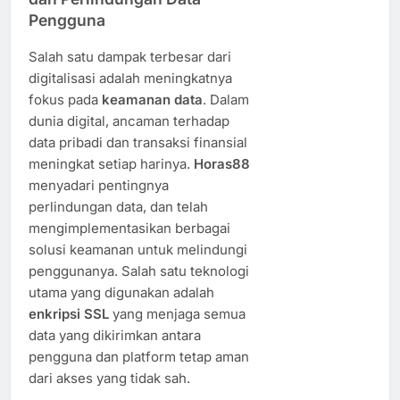
Pengguna
Salah satu dampak terbesar dari
digitalisasi adalah meningkatnya
fokus pada
keamanan data
. Dalam
dunia digital, ancaman terhadap
data pribadi dan transaksi finansial
meningkat setiap harinya.
Horas88
menyadari pentingnya
perlindungan data, dan telah
mengimplementasikan berbagai
solusi keamanan untuk melindungi
penggunanya. Salah satu teknologi
utama yang digunakan adalah
enkripsi SSL
yang menjaga semua
data yang dikirimkan antara
pengguna dan platform tetap aman
dari akses yang tidak sah.