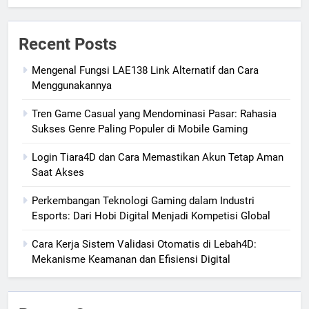
Recent Posts
Mengenal Fungsi LAE138 Link Alternatif dan Cara
Menggunakannya
Tren Game Casual yang Mendominasi Pasar: Rahasia
Sukses Genre Paling Populer di Mobile Gaming
Login Tiara4D dan Cara Memastikan Akun Tetap Aman
Saat Akses
Perkembangan Teknologi Gaming dalam Industri
Esports: Dari Hobi Digital Menjadi Kompetisi Global
Cara Kerja Sistem Validasi Otomatis di Lebah4D:
Mekanisme Keamanan dan Efisiensi Digital