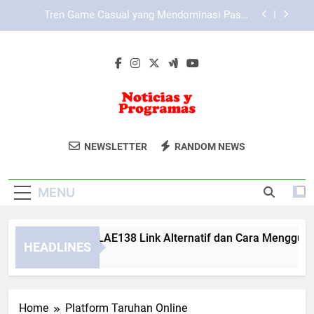
Skip
Gaming
Login Tiara4D dan Cara Memastikan Akun Tetap
to
Aman Saat Akses
content
Perkembangan Teknologi Gaming dalam Industri
Esports: Dari Hobi Digital Menjadi Kompetisi
Global
Mengenal Fungsi LAE138 Link Alternatif dan Cara
Menggunakannya
Tren Game Casual yang Mendominasi Pasar:
Rahasia Sukses Genre Paling Populer di Mobile
Noticias Y
Gaming
Dapatkan Berita Terbaru Dan Acara TV
Login Tiara4D dan Cara Memastikan Akun Tetap
NEWSLETTER
RANDOM NEWS
Aman Saat Akses
Programas
Favorit Di Noticias Y Programas.
Perkembangan Teknologi Gaming dalam Industri
Esports: Dari Hobi Digital Menjadi Kompetisi
MENU
Global
ngenal Fungsi LAE138 Link Alternatif dan Cara Menggunaka
HEADLINES
Months Ago
Home
Platform Taruhan Online