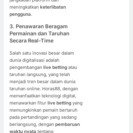
meningkatkan
keterlibatan
pengguna
.
3. Penawaran Beragam
Permainan dan Taruhan
Secara Real-Time
Salah satu inovasi besar dalam
dunia digitalisasi adalah
pengembangan
live betting
atau
taruhan langsung, yang telah
menjadi tren besar dalam dunia
taruhan online. Horas88, dengan
memanfaatkan teknologi digital,
menawarkan fitur
live betting
yang
memungkinkan pemain bertaruh
pada pertandingan yang sedang
berlangsung, dengan
pembaruan
waktu nyata
tentang