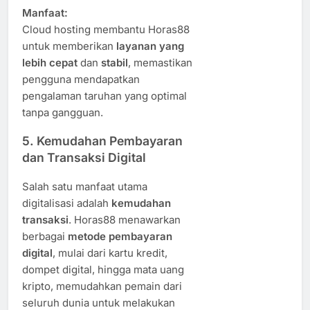
Manfaat:
Cloud hosting membantu Horas88
untuk memberikan
layanan yang
lebih cepat
dan
stabil
, memastikan
pengguna mendapatkan
pengalaman taruhan yang optimal
tanpa gangguan.
5. Kemudahan Pembayaran
dan Transaksi Digital
Salah satu manfaat utama
digitalisasi adalah
kemudahan
transaksi
. Horas88 menawarkan
berbagai
metode pembayaran
digital
, mulai dari kartu kredit,
dompet digital, hingga mata uang
kripto, memudahkan pemain dari
seluruh dunia untuk melakukan