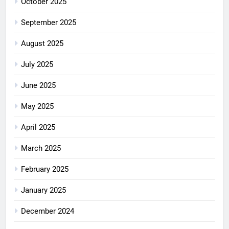
October 2025
September 2025
August 2025
July 2025
June 2025
May 2025
April 2025
March 2025
February 2025
January 2025
December 2024