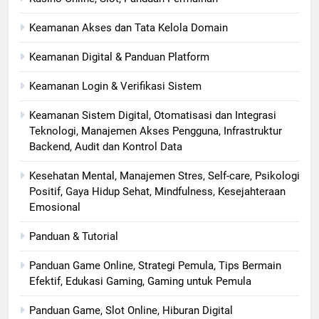
Keamanan Akses dan Tata Kelola Domain
Keamanan Digital & Panduan Platform
Keamanan Login & Verifikasi Sistem
Keamanan Sistem Digital, Otomatisasi dan Integrasi
Teknologi, Manajemen Akses Pengguna, Infrastruktur
Backend, Audit dan Kontrol Data
Kesehatan Mental, Manajemen Stres, Self-care, Psikologi
Positif, Gaya Hidup Sehat, Mindfulness, Kesejahteraan
Emosional
Panduan & Tutorial
Panduan Game Online, Strategi Pemula, Tips Bermain
Efektif, Edukasi Gaming, Gaming untuk Pemula
Panduan Game, Slot Online, Hiburan Digital