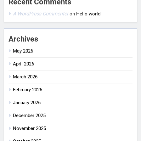
Recent Comments
A WordPress Commenter
on
Hello world!
Archives
May 2026
April 2026
March 2026
February 2026
January 2026
December 2025
November 2025