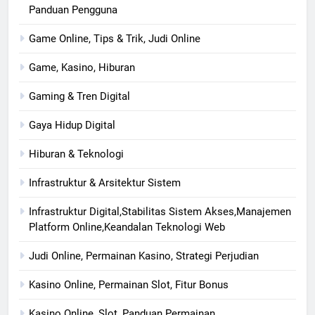
Panduan Pengguna
Game Online, Tips & Trik, Judi Online
Game, Kasino, Hiburan
Gaming & Tren Digital
Gaya Hidup Digital
Hiburan & Teknologi
Infrastruktur & Arsitektur Sistem
Infrastruktur Digital,Stabilitas Sistem Akses,Manajemen
Platform Online,Keandalan Teknologi Web
Judi Online, Permainan Kasino, Strategi Perjudian
Kasino Online, Permainan Slot, Fitur Bonus
Kasino Online, Slot, Panduan Permainan