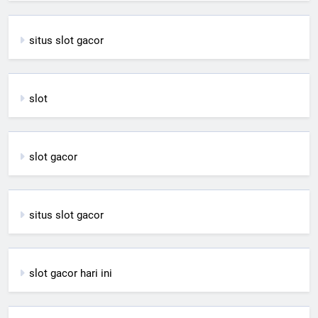
situs slot gacor
slot
slot gacor
situs slot gacor
slot gacor hari ini