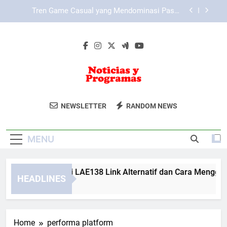
Skip
Gaming
Login Tiara4D dan Cara Memastikan Akun Tetap
to
Aman Saat Akses
content
Perkembangan Teknologi Gaming dalam Industri
Esports: Dari Hobi Digital Menjadi Kompetisi
Global
Mengenal Fungsi LAE138 Link Alternatif dan Cara
Menggunakannya
Tren Game Casual yang Mendominasi Pasar:
Rahasia Sukses Genre Paling Populer di Mobile
Noticias Y
Gaming
Dapatkan Berita Terbaru Dan Acara TV
Login Tiara4D dan Cara Memastikan Akun Tetap
NEWSLETTER
RANDOM NEWS
Aman Saat Akses
Programas
Favorit Di Noticias Y Programas.
Perkembangan Teknologi Gaming dalam Industri
Esports: Dari Hobi Digital Menjadi Kompetisi
MENU
Global
Mengenal Fungsi LAE138 Link Alternatif dan Cara Menggunak
HEADLINES
3 Months Ago
Home
performa platform