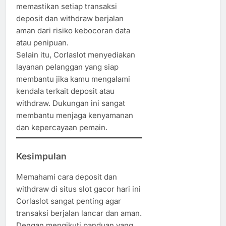
memastikan setiap transaksi
deposit dan withdraw berjalan
aman dari risiko kebocoran data
atau penipuan.
Selain itu, Corlaslot menyediakan
layanan pelanggan yang siap
membantu jika kamu mengalami
kendala terkait deposit atau
withdraw. Dukungan ini sangat
membantu menjaga kenyamanan
dan kepercayaan pemain.
Kesimpulan
Memahami cara deposit dan
withdraw di situs slot gacor hari ini
Corlaslot sangat penting agar
transaksi berjalan lancar dan aman.
Dengan mengikuti panduan yang