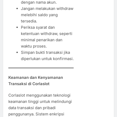
dengan nama akun.
Jangan melakukan withdraw
melebihi saldo yang
tersedia.
Periksa syarat dan
ketentuan withdraw, seperti
minimal penarikan dan
waktu proses.
Simpan bukti transaksi jika
diperlukan untuk konfirmasi.
Keamanan dan Kenyamanan
Transaksi di Corlaslot
Corlaslot menggunakan teknologi
keamanan tinggi untuk melindungi
data transaksi dan pribadi
penggunanya. Sistem enkripsi