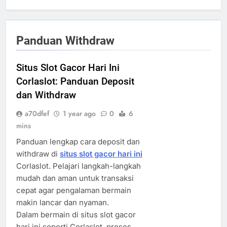
Panduan Withdraw
Situs Slot Gacor Hari Ini
Corlaslot: Panduan Deposit
dan Withdraw
a70dfef
1 year ago
0
6
mins
Panduan lengkap cara deposit dan
withdraw di
situs slot gacor hari ini
Corlaslot. Pelajari langkah-langkah
mudah dan aman untuk transaksi
cepat agar pengalaman bermain
makin lancar dan nyaman.
Dalam bermain di situs slot gacor
hari ini seperti Corlaslot, proses