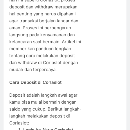
deposit dan withdraw merupakan
hal penting yang harus dipahami
agar transaksi berjalan lancar dan
aman. Proses ini berpengaruh
langsung pada kenyamanan dan
kelancaran saat bermain. Artikel ini
memberikan panduan lengkap
tentang cara melakukan deposit
dan withdraw di Corlaslot dengan
mudah dan terpercaya.
Cara Deposit di Corlaslot
Deposit adalah langkah awal agar
kamu bisa mulai bermain dengan
saldo yang cukup. Berikut langkah-
langkah melakukan deposit di
Corlaslot:
Login ke Akun Corlaslot