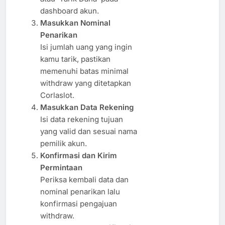
dashboard akun.
Masukkan Nominal
Penarikan
Isi jumlah uang yang ingin
kamu tarik, pastikan
memenuhi batas minimal
withdraw yang ditetapkan
Corlaslot.
Masukkan Data Rekening
Isi data rekening tujuan
yang valid dan sesuai nama
pemilik akun.
Konfirmasi dan Kirim
Permintaan
Periksa kembali data dan
nominal penarikan lalu
konfirmasi pengajuan
withdraw.