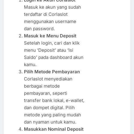
Masuk ke akun yang sudah
terdaftar di Corlaslot
menggunakan username
dan password.
Masuk ke Menu Deposit
Setelah login, cari dan klik
menu ‘Deposit’ atau ‘Isi
Saldo’ pada dashboard akun
kamu.
Pilih Metode Pembayaran
Corlaslot menyediakan
berbagai metode
pembayaran, seperti
transfer bank lokal, e-wallet,
dan dompet digital. Pilih
metode yang paling mudah
dan nyaman untuk kamu.
Masukkan Nominal Deposit