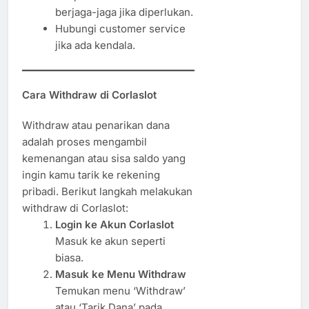
berjaga-jaga jika diperlukan.
Hubungi customer service
jika ada kendala.
Cara Withdraw di Corlaslot
Withdraw atau penarikan dana
adalah proses mengambil
kemenangan atau sisa saldo yang
ingin kamu tarik ke rekening
pribadi. Berikut langkah melakukan
withdraw di Corlaslot:
Login ke Akun Corlaslot
Masuk ke akun seperti
biasa.
Masuk ke Menu Withdraw
Temukan menu ‘Withdraw’
atau ‘Tarik Dana’ pada