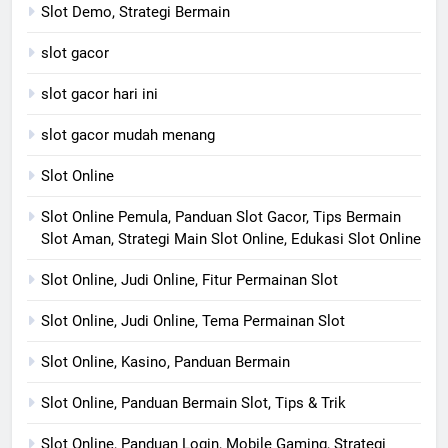
Slot Demo, Strategi Bermain
slot gacor
slot gacor hari ini
slot gacor mudah menang
Slot Online
Slot Online Pemula, Panduan Slot Gacor, Tips Bermain
Slot Aman, Strategi Main Slot Online, Edukasi Slot Online
Slot Online, Judi Online, Fitur Permainan Slot
Slot Online, Judi Online, Tema Permainan Slot
Slot Online, Kasino, Panduan Bermain
Slot Online, Panduan Bermain Slot, Tips & Trik
Slot Online, Panduan Login, Mobile Gaming, Strategi