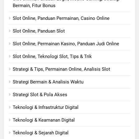
Bermain, Fitur Bonus
Slot Online, Panduan Permainan, Casino Online
Slot Online, Panduan Slot
Slot Online, Permainan Kasino, Panduan Judi Online
Slot Online, Teknologi Slot, Tips & Trik
Strategi & Tips, Permainan Online, Analisis Slot
Strategi Bermain & Analisis Waktu
Strategi Slot & Pola Akses
Teknologi & Infrastruktur Digital
Teknologi & Keamanan Digital
Teknologi & Sejarah Digital