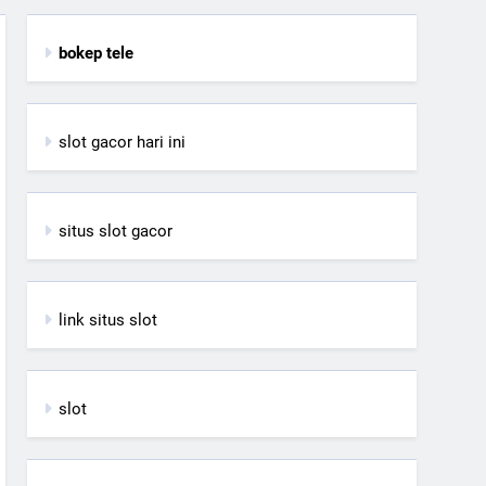
bokep tele
slot gacor hari ini
situs slot gacor
link situs slot
slot