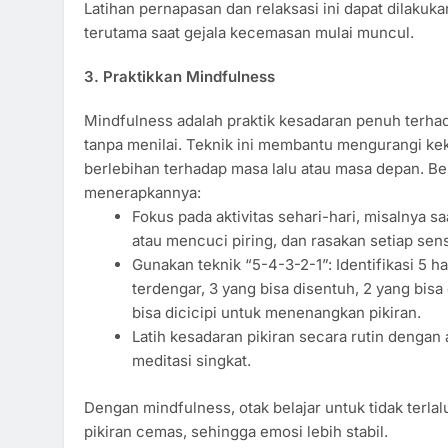
Latihan pernapasan dan relaksasi ini dapat dilakuka
terutama saat gejala kecemasan mulai muncul.
3. Praktikkan Mindfulness
Mindfulness adalah praktik kesadaran penuh terha
tanpa menilai. Teknik ini membantu mengurangi ke
berlebihan terhadap masa lalu atau masa depan. B
menerapkannya:
Fokus pada aktivitas sehari-hari, misalnya sa
atau mencuci piring, dan rasakan setiap sen
Gunakan teknik “5-4-3-2-1”: Identifikasi 5 ha
terdengar, 3 yang bisa disentuh, 2 yang bisa
bisa dicicipi untuk menenangkan pikiran.
Latih kesadaran pikiran secara rutin dengan 
meditasi singkat.
Dengan mindfulness, otak belajar untuk tidak terlal
pikiran cemas, sehingga emosi lebih stabil.