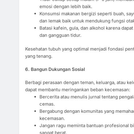
emosi dengan lebih baik.
Konsumsi makanan bergizi seperti buah, sayu
dan lemak baik untuk mendukung fungsi otak
Batasi kafein, gula, dan alkohol karena da
dan gangguan tidur.
Kesehatan tubuh yang optimal menjadi fondasi pent
yang tenang.
6. Bangun Dukungan Sosial
Berbagi perasaan dengan teman, keluarga, atau k
dapat membantu meringankan beban kecemasan:
Bercerita atau menulis jurnal tentang peng
cemas.
Bergabung dengan komunitas yang memaha
kecemasan.
Jangan ragu meminta bantuan profesional b
sangat berat.