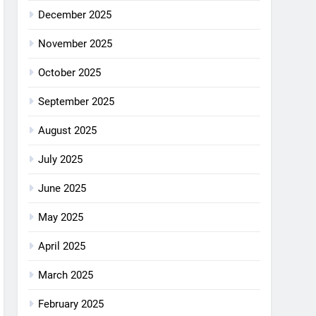
December 2025
November 2025
October 2025
September 2025
August 2025
July 2025
June 2025
May 2025
April 2025
March 2025
February 2025