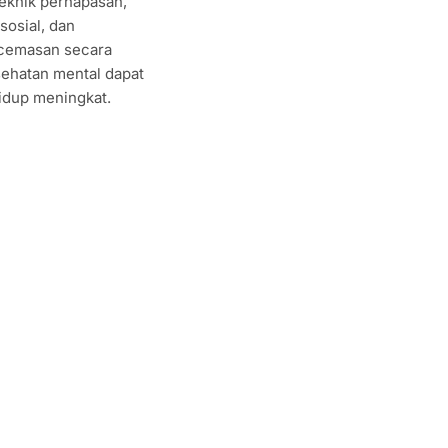
teknik pernapasan,
sosial, dan
cemasan secara
sehatan mental dapat
hidup meningkat.