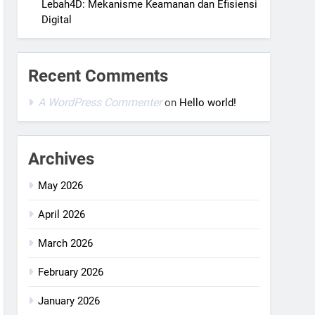
Lebah4D: Mekanisme Keamanan dan Efisiensi
Digital
Recent Comments
A WordPress Commenter
on
Hello world!
Archives
May 2026
April 2026
March 2026
February 2026
January 2026