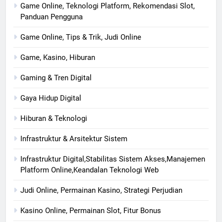
Game Online, Teknologi Platform, Rekomendasi Slot,
Panduan Pengguna
Game Online, Tips & Trik, Judi Online
Game, Kasino, Hiburan
Gaming & Tren Digital
Gaya Hidup Digital
Hiburan & Teknologi
Infrastruktur & Arsitektur Sistem
Infrastruktur Digital,Stabilitas Sistem Akses,Manajemen
Platform Online,Keandalan Teknologi Web
Judi Online, Permainan Kasino, Strategi Perjudian
Kasino Online, Permainan Slot, Fitur Bonus