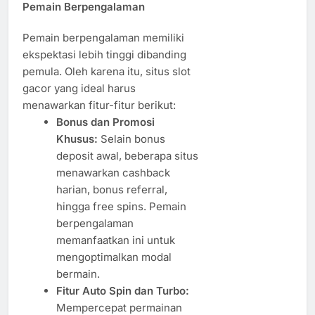
Pemain Berpengalaman
Pemain berpengalaman memiliki
ekspektasi lebih tinggi dibanding
pemula. Oleh karena itu, situs slot
gacor yang ideal harus
menawarkan fitur-fitur berikut:
Bonus dan Promosi
Khusus:
Selain bonus
deposit awal, beberapa situs
menawarkan cashback
harian, bonus referral,
hingga free spins. Pemain
berpengalaman
memanfaatkan ini untuk
mengoptimalkan modal
bermain.
Fitur Auto Spin dan Turbo:
Mempercepat permainan