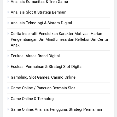
Analisis Komunitas & Tren Game
Analisis Slot & Strategi Bermain
Analisis Teknologi & Sistem Digital
Cerita Inspiratif Pendidikan Karakter Motivasi Harian
Pengembangan Diri Mindfulness dan Refleksi Diri Cerita
Anak
Edukasi Akses Brand Digital
Edukasi Permainan & Strategi Slot Digital
Gambling, Slot Games, Casino Online
Game Online / Panduan Bermain Slot
Game Online & Teknologi
Game Online, Analisis Pengguna, Strategi Permainan