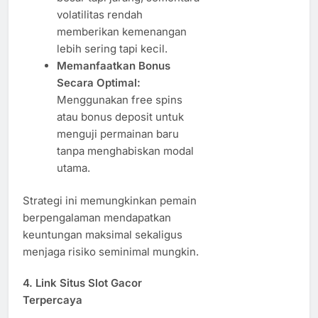
volatilitas rendah
memberikan kemenangan
lebih sering tapi kecil.
Memanfaatkan Bonus
Secara Optimal:
Menggunakan free spins
atau bonus deposit untuk
menguji permainan baru
tanpa menghabiskan modal
utama.
Strategi ini memungkinkan pemain
berpengalaman mendapatkan
keuntungan maksimal sekaligus
menjaga risiko seminimal mungkin.
4. Link Situs Slot Gacor
Terpercaya