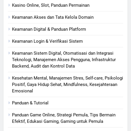
Kasino Online, Slot, Panduan Permainan
Keamanan Akses dan Tata Kelola Domain
Keamanan Digital & Panduan Platform
Keamanan Login & Verifikasi Sistem
Keamanan Sistem Digital, Otomatisasi dan Integrasi
Teknologi, Manajemen Akses Pengguna, Infrastruktur
Backend, Audit dan Kontrol Data
Kesehatan Mental, Manajemen Stres, Self-care, Psikologi
Positif, Gaya Hidup Sehat, Mindfulness, Kesejahteraan
Emosional
Panduan & Tutorial
Panduan Game Online, Strategi Pemula, Tips Bermain
Efektif, Edukasi Gaming, Gaming untuk Pemula