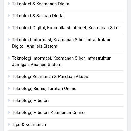
Teknologi & Keamanan Digital
Teknologi & Sejarah Digital
Teknologi Digital, Komunikasi Internet, Keamanan Siber
Teknologi Informasi, Keamanan Siber, Infrastruktur
Digital, Analisis Sistem
Teknologi Informasi, Keamanan Siber, Infrastruktur
Jaringan, Analisis Sistem
Teknologi Keamanan & Panduan Akses
Teknologi, Bisnis, Taruhan Online
Teknologi, Hiburan
Teknologi, Hiburan, Keamanan Online
Tips & Keamanan