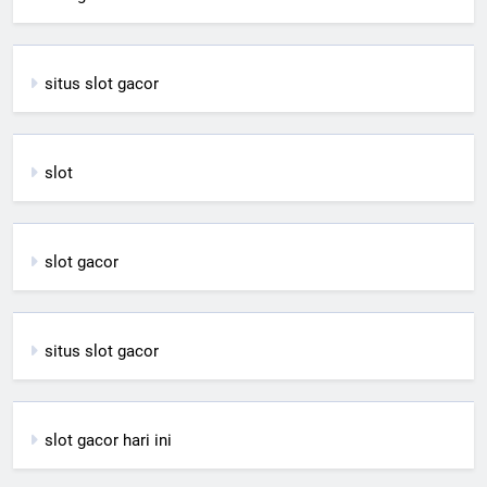
situs slot gacor
slot
slot gacor
situs slot gacor
slot gacor hari ini