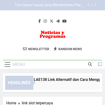
Skip
Gaming
Login Tiara4D dan Cara Memastikan Akun Tetap
to
Aman Saat Akses
content
Perkembangan Teknologi Gaming dalam Industri
Esports: Dari Hobi Digital Menjadi Kompetisi
Global
Mengenal Fungsi LAE138 Link Alternatif dan Cara
Menggunakannya
Tren Game Casual yang Mendominasi Pasar:
Rahasia Sukses Genre Paling Populer di Mobile
Noticias Y
Gaming
Dapatkan Berita Terbaru Dan Acara TV
Login Tiara4D dan Cara Memastikan Akun Tetap
NEWSLETTER
RANDOM NEWS
Aman Saat Akses
Programas
Favorit Di Noticias Y Programas.
Perkembangan Teknologi Gaming dalam Industri
Esports: Dari Hobi Digital Menjadi Kompetisi
MENU
Global
engenal Fungsi LAE138 Link Alternatif dan Cara Menggunak
HEADLINES
 Months Ago
Home
link slot terpercaya