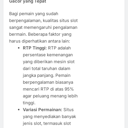
Gacor yang Tepat
Bagi pemain yang sudah
berpengalaman, kualitas situs slot
sangat memengaruhi pengalaman
bermain. Beberapa faktor yang
harus diperhatikan antara lain:
RTP Tinggi:
RTP adalah
persentase kemenangan
yang diberikan mesin slot
dari total taruhan dalam
jangka panjang. Pemain
berpengalaman biasanya
mencari RTP di atas 95%
agar peluang menang lebih
tinggi.
Variasi Permainan:
Situs
yang menyediakan banyak
jenis slot, termasuk slot