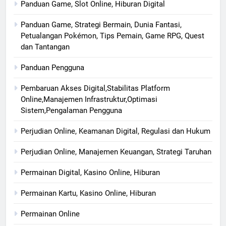
Panduan Game, Slot Online, Hiburan Digital
Panduan Game, Strategi Bermain, Dunia Fantasi,
Petualangan Pokémon, Tips Pemain, Game RPG, Quest
dan Tantangan
Panduan Pengguna
Pembaruan Akses Digital,Stabilitas Platform
Online,Manajemen Infrastruktur,Optimasi
Sistem,Pengalaman Pengguna
Perjudian Online, Keamanan Digital, Regulasi dan Hukum
Perjudian Online, Manajemen Keuangan, Strategi Taruhan
Permainan Digital, Kasino Online, Hiburan
Permainan Kartu, Kasino Online, Hiburan
Permainan Online