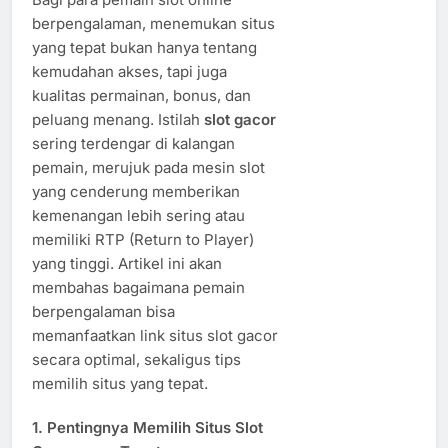
berpengalaman, menemukan situs
yang tepat bukan hanya tentang
kemudahan akses, tapi juga
kualitas permainan, bonus, dan
peluang menang. Istilah
slot gacor
sering terdengar di kalangan
pemain, merujuk pada mesin slot
yang cenderung memberikan
kemenangan lebih sering atau
memiliki RTP (Return to Player)
yang tinggi. Artikel ini akan
membahas bagaimana pemain
berpengalaman bisa
memanfaatkan link situs slot gacor
secara optimal, sekaligus tips
memilih situs yang tepat.
1. Pentingnya Memilih Situs Slot