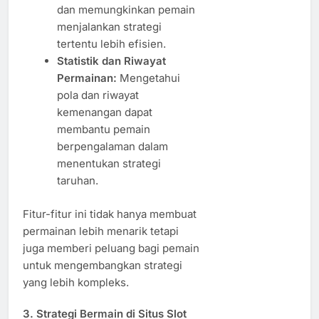
dan memungkinkan pemain
menjalankan strategi
tertentu lebih efisien.
Statistik dan Riwayat
Permainan:
Mengetahui
pola dan riwayat
kemenangan dapat
membantu pemain
berpengalaman dalam
menentukan strategi
taruhan.
Fitur-fitur ini tidak hanya membuat
permainan lebih menarik tetapi
juga memberi peluang bagi pemain
untuk mengembangkan strategi
yang lebih kompleks.
3. Strategi Bermain di Situs Slot