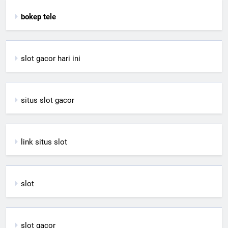
bokep tele
slot gacor hari ini
situs slot gacor
link situs slot
slot
slot gacor