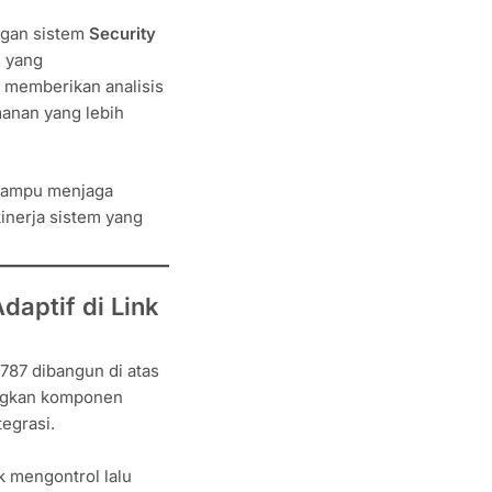
ngan sistem
Security
, yang
n memberikan analisis
anan yang lebih
 mampu menjaga
inerja sistem yang
daptif di Link
A787 dibangun di atas
ngkan komponen
tegrasi.
uk mengontrol lalu