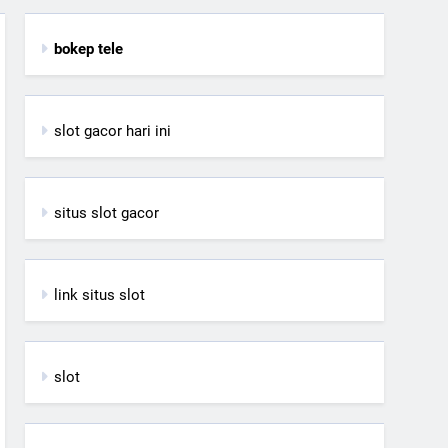
bokep tele
slot gacor hari ini
situs slot gacor
link situs slot
slot