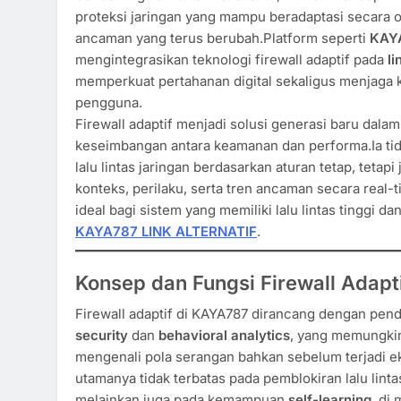
proteksi jaringan yang mampu beradaptasi secara o
ancaman yang terus berubah.Platform seperti
KAY
mengintegrasikan teknologi firewall adaptif pada
li
memperkuat pertahanan digital sekaligus menjaga 
pengguna.
Firewall adaptif menjadi solusi generasi baru dala
keseimbangan antara keamanan dan performa.Ia tid
lalu lintas jaringan berdasarkan aturan tetap, tetap
konteks, perilaku, serta tren ancaman secara real
ideal bagi sistem yang memiliki lalu lintas tinggi dan
KAYA787 LINK ALTERNATIF
.
Konsep dan Fungsi Firewall Adapt
Firewall adaptif di KAYA787 dirancang dengan pen
security
dan
behavioral analytics
, yang memungki
mengenali pola serangan bahkan sebelum terjadi ek
utamanya tidak terbatas pada pemblokiran lalu lint
melainkan juga pada kemampuan
self-learning
, di