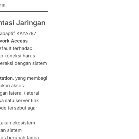
ma.
tasi Jaringan
 adaptif KAYA787
twork Access
fault terhadap
ap koneksi harus
nteraksi dengan sistem
tation
, yang membagi
jakan akses
n lateral (lateral
a satu server link
node tersebut agar
ptakan ekosistem
kan sistem
erus berubah tanpa