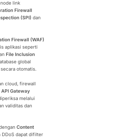
 node link
ation Firewall
nspection (SPI)
dan
tion Firewall (WAF)
 aplikasi seperti
dan
File Inclusion
atabase global
secara otomatis.
n cloud, firewall
i
API Gateway
iperiksa melalui
n validitas dan
a dengan
Content
 DDoS dapat difilter