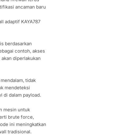
tifikasi ancaman baru
ll adaptif KAYA787
is berdasarkan
Sebagai contoh, akses
h akan diperlakukan
 mendalam, tidak
tuk mendeteksi
i di dalam payload.
n mesin untuk
rti brute force,
tode ini meningkatkan
ll tradisional.