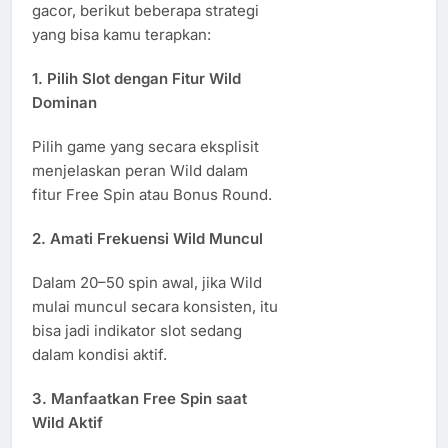
gacor, berikut beberapa strategi
yang bisa kamu terapkan:
1.
Pilih Slot dengan Fitur Wild
Dominan
Pilih game yang secara eksplisit
menjelaskan peran Wild dalam
fitur Free Spin atau Bonus Round.
2.
Amati Frekuensi Wild Muncul
Dalam 20–50 spin awal, jika Wild
mulai muncul secara konsisten, itu
bisa jadi indikator slot sedang
dalam kondisi aktif.
3.
Manfaatkan Free Spin saat
Wild Aktif