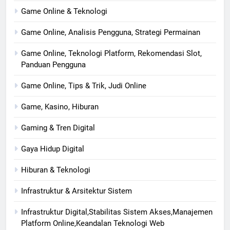
Game Online & Teknologi
Game Online, Analisis Pengguna, Strategi Permainan
Game Online, Teknologi Platform, Rekomendasi Slot,
Panduan Pengguna
Game Online, Tips & Trik, Judi Online
Game, Kasino, Hiburan
Gaming & Tren Digital
Gaya Hidup Digital
Hiburan & Teknologi
Infrastruktur & Arsitektur Sistem
Infrastruktur Digital,Stabilitas Sistem Akses,Manajemen
Platform Online,Keandalan Teknologi Web