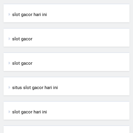
slot gacor hari ini
slot gacor
slot gacor
situs slot gacor hari ini
slot gacor hari ini