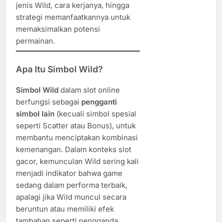
jenis Wild, cara kerjanya, hingga
strategi memanfaatkannya untuk
memaksimalkan potensi
permainan.
Apa Itu Simbol Wild?
Simbol Wild
dalam slot online
berfungsi sebagai
pengganti
simbol lain
(kecuali simbol spesial
seperti Scatter atau Bonus), untuk
membantu menciptakan kombinasi
kemenangan. Dalam konteks slot
gacor, kemunculan Wild sering kali
menjadi indikator bahwa game
sedang dalam performa terbaik,
apalagi jika Wild muncul secara
beruntun atau memiliki efek
tambahan seperti pengganda