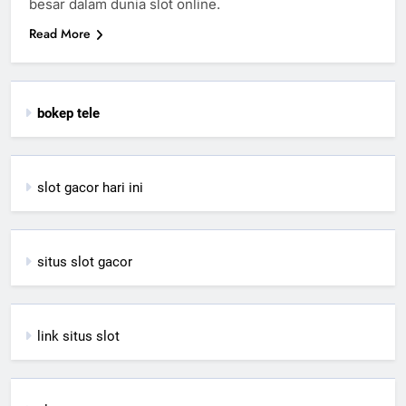
besar dalam dunia slot online.
Read More
bokep tele
slot gacor hari ini
situs slot gacor
link situs slot