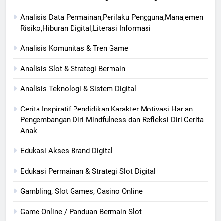
Analisis Data Permainan,Perilaku Pengguna,Manajemen
Risiko,Hiburan Digital,Literasi Informasi
Analisis Komunitas & Tren Game
Analisis Slot & Strategi Bermain
Analisis Teknologi & Sistem Digital
Cerita Inspiratif Pendidikan Karakter Motivasi Harian
Pengembangan Diri Mindfulness dan Refleksi Diri Cerita
Anak
Edukasi Akses Brand Digital
Edukasi Permainan & Strategi Slot Digital
Gambling, Slot Games, Casino Online
Game Online / Panduan Bermain Slot