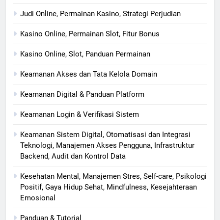
Judi Online, Permainan Kasino, Strategi Perjudian
Kasino Online, Permainan Slot, Fitur Bonus
Kasino Online, Slot, Panduan Permainan
Keamanan Akses dan Tata Kelola Domain
Keamanan Digital & Panduan Platform
Keamanan Login & Verifikasi Sistem
Keamanan Sistem Digital, Otomatisasi dan Integrasi
Teknologi, Manajemen Akses Pengguna, Infrastruktur
Backend, Audit dan Kontrol Data
Kesehatan Mental, Manajemen Stres, Self-care, Psikologi
Positif, Gaya Hidup Sehat, Mindfulness, Kesejahteraan
Emosional
Panduan & Tutorial