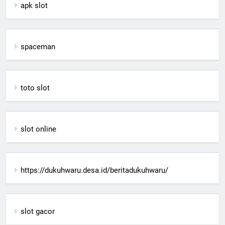
apk slot
spaceman
toto slot
slot online
https://dukuhwaru.desa.id/beritadukuhwaru/
slot gacor