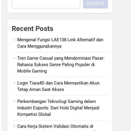
SEARCH
Recent Posts
Mengenal Fungsi LAE138 Link Alternatif dan
Cara Menggunakannya
Tren Game Casual yang Mendominasi Pasar:
Rahasia Sukses Genre Paling Populer di
Mobile Gaming
Login Tiara4D dan Cara Memastikan Akun
Tetap Aman Saat Akses
Perkembangan Teknologi Gaming dalam
Industri Esports: Dari Hobi Digital Menjadi
Kompetisi Global
Cara Kerja Sistem Validasi Otomatis di