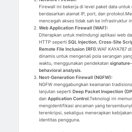
Firewall ini bekerja di level paket data untuk 
berdasarkan alamat IP, port, dan protokol.Met
mencegah akses tidak sah ke infrastruktur in
Web Application Firewall (WAF):
Diterapkan untuk melindungi aplikasi web da
HTTP seperti
SQL Injection
,
Cross-Site Scri
Remote File Inclusion (RFI)
.WAF KAYA787 di
dinamis untuk mengenali pola serangan yang
waktu, menggunakan pendekatan
signature
behavioral analysis
.
Next-Generation Firewall (NGFW):
NGFW menggabungkan keamanan tradisional
lanjutan seperti
Deep Packet Inspection (DP
dan
Application Control
.Teknologi ini mem
mengidentifikasi ancaman yang tersembunyi d
terenkripsi, sekaligus menerapkan kebijakan
identitas pengguna.