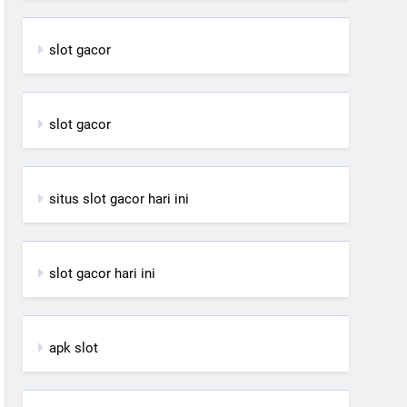
slot gacor
slot gacor
situs slot gacor hari ini
slot gacor hari ini
apk slot