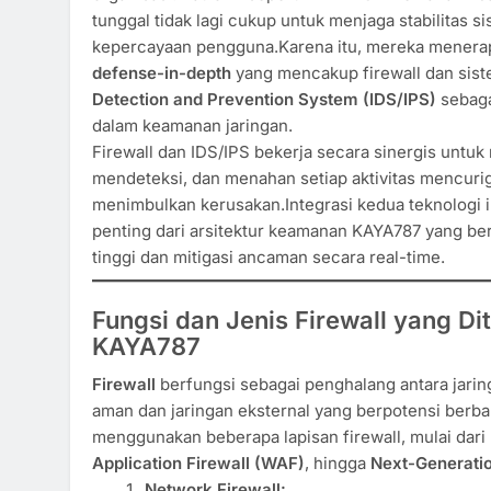
tunggal tidak lagi cukup untuk menjaga stabilitas s
kepercayaan pengguna.Karena itu, mereka menera
defense-in-depth
yang mencakup firewall dan sis
Detection and Prevention System (IDS/IPS)
sebaga
dalam keamanan jaringan.
Firewall dan IDS/IPS bekerja secara sinergis untu
mendeteksi, dan menahan setiap aktivitas mencur
menimbulkan kerusakan.Integrasi kedua teknologi i
penting dari arsitektur keamanan KAYA787 yang ber
tinggi dan mitigasi ancaman secara real-time.
Fungsi dan Jenis Firewall yang Di
KAYA787
Firewall
berfungsi sebagai penghalang antara jarin
aman dan jaringan eksternal yang berpotensi berb
menggunakan beberapa lapisan firewall, mulai dari
Application Firewall (WAF)
, hingga
Next-Generati
Network Firewall: