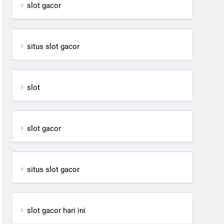
slot gacor
situs slot gacor
slot
slot gacor
situs slot gacor
slot gacor hari ini