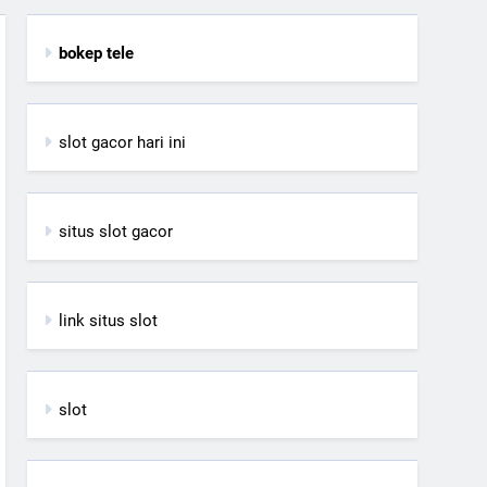
bokep tele
slot gacor hari ini
situs slot gacor
link situs slot
slot