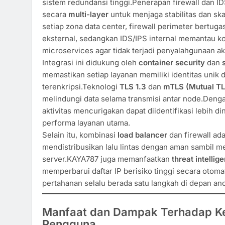
sistem redundansi tinggi.Penerapan firewall dan ID
secara
multi-layer
untuk menjaga stabilitas dan skal
setiap zona data center, firewall perimeter bertuga
eksternal, sedangkan IDS/IPS internal memantau k
microservices agar tidak terjadi penyalahgunaan ak
Integrasi ini didukung oleh
container security
dan
memastikan setiap layanan memiliki identitas unik 
terenkripsi.Teknologi
TLS 1.3
dan
mTLS (Mutual TL
melindungi data selama transmisi antar node.Denga
aktivitas mencurigakan dapat diidentifikasi lebih 
performa layanan utama.
Selain itu, kombinasi
load balancer
dan firewall ad
mendistribusikan lalu lintas dengan aman sambil 
server.KAYA787 juga memanfaatkan
threat intellig
memperbarui daftar IP berisiko tinggi secara otoma
pertahanan selalu berada satu langkah di depan an
Manfaat dan Dampak Terhadap 
Pengguna