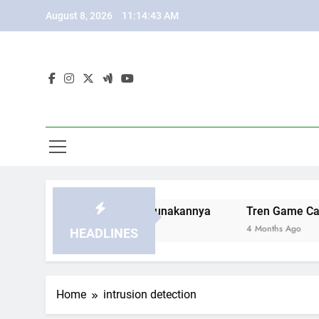
Skip
August 8, 2026
11:14:44 AM
to
content
Not
Dapatkan B
if dan Cara Menggunakannya
Tren Game Casual yang Me
4 Months Ago
HEADLINES
Home
intrusion detection