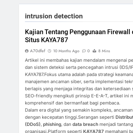
intrusion detection
Kajian Tentang Penggunaan Firewall 
Situs KAYA787
A70dfef
10 Months Ago
0
8 Mins
Artikel ini membahas kajian mendalam mengenai p
dan sistem deteksi serta pencegahan intrusi (IDS/IP
KAYA787.Fokus utama adalah pada strategi keamana
manajemen ancaman siber, serta implementasi tek
berlapis yang menjaga integritas dan ketersediaan 
SEO-friendly mengikuti prinsip E-E-A-T, artikel i
komprehensif dan bermanfaat bagi pembaca.
Dalam era digital yang semakin kompleks, ancama
dengan kecepatan tinggi.Serangan seperti
Distribu
(DDoS)
,
phishing
, dan
data breach
menjadi tantanga
organisasi.Platform seperti
KAYA787
memahami ba