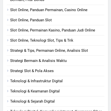
Slot Online, Panduan Permainan, Casino Online
Slot Online, Panduan Slot
Slot Online, Permainan Kasino, Panduan Judi Online
Slot Online, Teknologi Slot, Tips & Trik
Strategi & Tips, Permainan Online, Analisis Slot
Strategi Bermain & Analisis Waktu
Strategi Slot & Pola Akses
Teknologi & Infrastruktur Digital
Teknologi & Keamanan Digital
Teknologi & Sejarah Digital