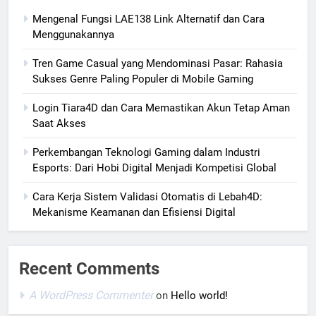
Mengenal Fungsi LAE138 Link Alternatif dan Cara
Menggunakannya
Tren Game Casual yang Mendominasi Pasar: Rahasia
Sukses Genre Paling Populer di Mobile Gaming
Login Tiara4D dan Cara Memastikan Akun Tetap Aman
Saat Akses
Perkembangan Teknologi Gaming dalam Industri
Esports: Dari Hobi Digital Menjadi Kompetisi Global
Cara Kerja Sistem Validasi Otomatis di Lebah4D:
Mekanisme Keamanan dan Efisiensi Digital
Recent Comments
A WordPress Commenter
on
Hello world!