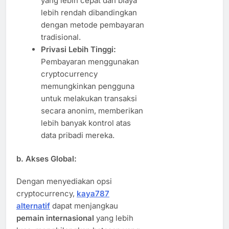
yang lebih cepat dan biaya
lebih rendah dibandingkan
dengan metode pembayaran
tradisional.
Privasi Lebih Tinggi:
Pembayaran menggunakan
cryptocurrency
memungkinkan pengguna
untuk melakukan transaksi
secara anonim, memberikan
lebih banyak kontrol atas
data pribadi mereka.
b.
Akses Global:
Dengan menyediakan opsi
cryptocurrency,
kaya787
alternatif
dapat menjangkau
pemain internasional
yang lebih