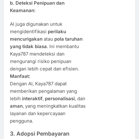
b.
Deteksi Penipuan dan
Keamanan:
AI juga digunakan untuk
mengidentifikasi
perilaku
mencurigakan
atau
pola taruhan
yang tidak biasa
. Ini membantu
Kaya787 mendeteksi dan
mengurangi risiko penipuan
dengan lebih cepat dan efisien.
Manfaat:
Dengan AI, Kaya787 dapat
memberikan pengalaman yang
lebih
interaktif
,
personalisasi
, dan
aman
, yang meningkatkan kualitas
layanan dan kepercayaan
pengguna.
3. Adopsi Pembayaran