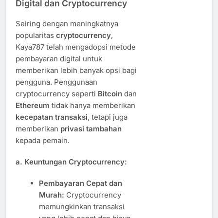
Digital dan Cryptocurrency
Seiring dengan meningkatnya
popularitas
cryptocurrency
,
Kaya787 telah mengadopsi metode
pembayaran digital untuk
memberikan lebih banyak opsi bagi
pengguna. Penggunaan
cryptocurrency seperti
Bitcoin
dan
Ethereum
tidak hanya memberikan
kecepatan transaksi
, tetapi juga
memberikan
privasi tambahan
kepada pemain.
a.
Keuntungan Cryptocurrency:
Pembayaran Cepat dan
Murah:
Cryptocurrency
memungkinkan transaksi