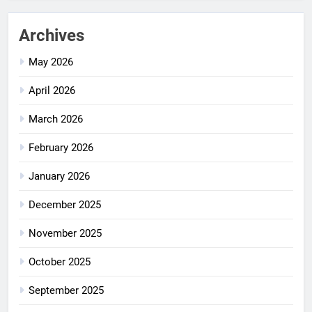
Archives
May 2026
April 2026
March 2026
February 2026
January 2026
December 2025
November 2025
October 2025
September 2025