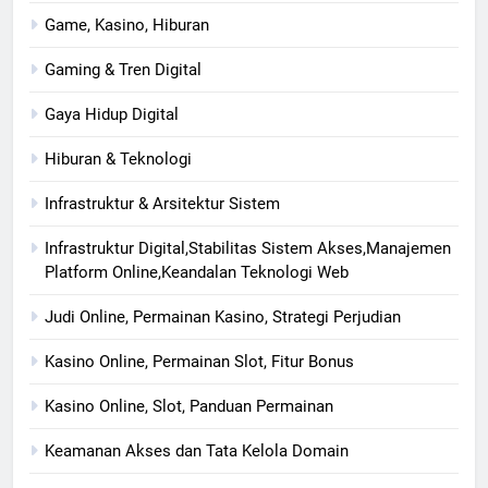
Game, Kasino, Hiburan
Gaming & Tren Digital
Gaya Hidup Digital
Hiburan & Teknologi
Infrastruktur & Arsitektur Sistem
Infrastruktur Digital,Stabilitas Sistem Akses,Manajemen
Platform Online,Keandalan Teknologi Web
Judi Online, Permainan Kasino, Strategi Perjudian
Kasino Online, Permainan Slot, Fitur Bonus
Kasino Online, Slot, Panduan Permainan
Keamanan Akses dan Tata Kelola Domain