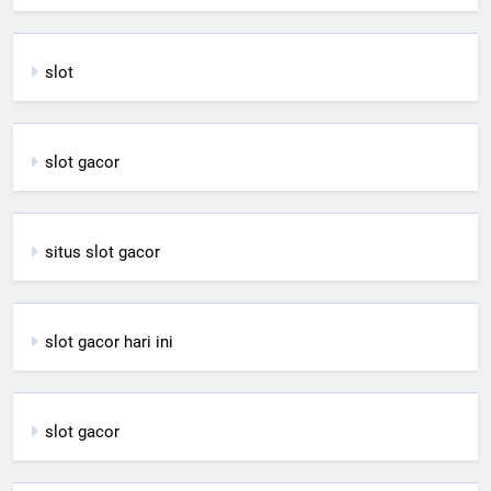
slot
slot gacor
situs slot gacor
slot gacor hari ini
slot gacor