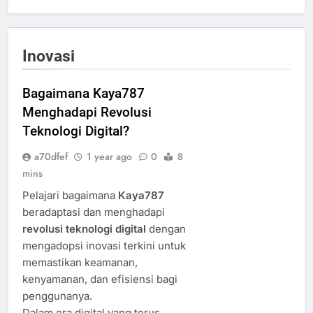
Inovasi
Bagaimana Kaya787
Menghadapi Revolusi
Teknologi Digital?
a70dfef
1 year ago
0
8
mins
Pelajari bagaimana
Kaya787
beradaptasi dan menghadapi
revolusi teknologi digital
dengan
mengadopsi inovasi terkini untuk
memastikan keamanan,
kenyamanan, dan efisiensi bagi
penggunanya.
Dalam era digital yang terus