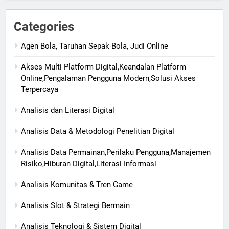
Categories
Agen Bola, Taruhan Sepak Bola, Judi Online
Akses Multi Platform Digital,Keandalan Platform
Online,Pengalaman Pengguna Modern,Solusi Akses
Terpercaya
Analisis dan Literasi Digital
Analisis Data & Metodologi Penelitian Digital
Analisis Data Permainan,Perilaku Pengguna,Manajemen
Risiko,Hiburan Digital,Literasi Informasi
Analisis Komunitas & Tren Game
Analisis Slot & Strategi Bermain
Analisis Teknologi & Sistem Digital