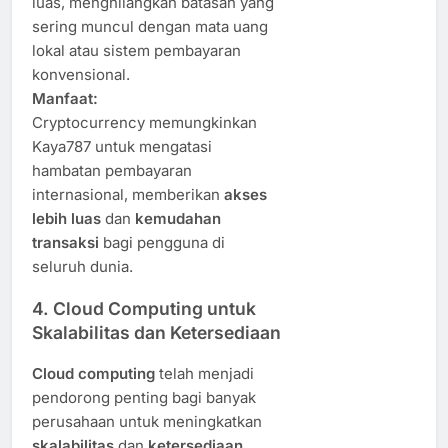
luas, menghilangkan batasan yang
sering muncul dengan mata uang
lokal atau sistem pembayaran
konvensional.
Manfaat:
Cryptocurrency memungkinkan
Kaya787 untuk mengatasi
hambatan pembayaran
internasional, memberikan
akses
lebih luas
dan
kemudahan
transaksi
bagi pengguna di
seluruh dunia.
4. Cloud Computing untuk
Skalabilitas dan Ketersediaan
Cloud computing
telah menjadi
pendorong penting bagi banyak
perusahaan untuk meningkatkan
skalabilitas
dan
ketersediaan