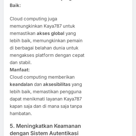
Baik:
Cloud computing juga
memungkinkan Kaya787 untuk
memastikan
akses global
yang
lebih baik, memungkinkan pemain
di berbagai belahan dunia untuk
mengakses platform dengan cepat
dan stabil.
Manfaat:
Cloud computing memberikan
keandalan
dan
aksesibilitas
yang
lebih baik, memastikan pengguna
dapat menikmati layanan Kaya787
kapan saja dan di mana saja tanpa
hambatan.
5. Meningkatkan Keamanan
dengan Sistem Autentikasi