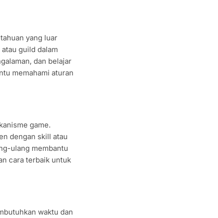
tahuan yang luar
 atau guild dalam
alaman, dan belajar
antu memahami aturan
ekanisme game.
n dengan skill atau
lang-ulang membantu
 cara terbaik untuk
mbutuhkan waktu dan