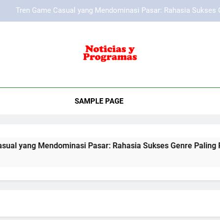
Tren Game Casual yang Mendominasi Pasar: Rahasia Sukses G
Login Tiara4D dan Cara Me
Perkembangan Teknologi Gaming dalam Industri Esports: Dari 
icias Y Programas
Mengenal Fungsi LAE138 Lin
erita Terbaru Dan Acara TV Favorit Di Noticias Y Programas.
Tren Game Casual yang Mendominasi Pasar: Rahasia Sukses G
SAMPLE PAGE
Login Tiara4D dan Cara Me
Perkembangan Teknologi Gaming dalam Industri Esports: Dari 
ndominasi Pasar: Rahasia Sukses Genre Paling Populer di M