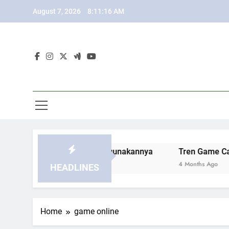
Skip
August 7, 2026
8:11:17 AM
to
content
Not
Dapatkan B
tif dan Cara Menggunakannya
Tren Game Casual yang Me
4 Months Ago
HEADLINES
Home
game online