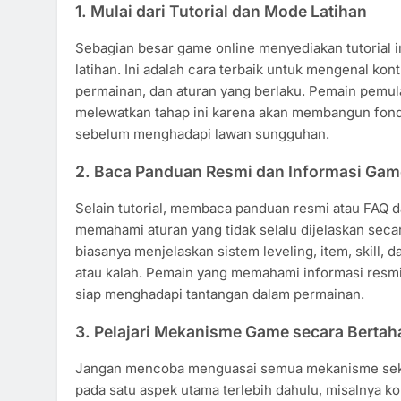
1. Mulai dari Tutorial dan Mode Latihan
Sebagian besar game online menyediakan tutorial i
latihan. Ini adalah cara terbaik untuk mengenal kon
permainan, dan aturan yang berlaku. Pemain pemul
melewatkan tahap ini karena akan membangun fond
sebelum menghadapi lawan sungguhan.
2. Baca Panduan Resmi dan Informasi Gam
Selain tutorial, membaca panduan resmi atau FAQ
memahami aturan yang tidak selalu dijelaskan secar
biasanya menjelaskan sistem leveling, item, skill, 
atau kalah. Pemain yang memahami informasi resm
siap menghadapi tantangan dalam permainan.
3. Pelajari Mekanisme Game secara Bertah
Jangan mencoba menguasai semua mekanisme seka
pada satu aspek utama terlebih dahulu, misalnya kon