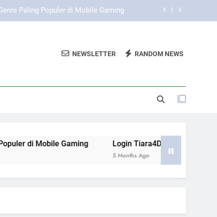
enre Paling Populer di Mobile Gaming
mastikan Akun Tetap Aman Saat Akses
Hobi Digital Menjadi Kompetisi Global
NEWSLETTER
RANDOM NEWS
k Alternatif dan Cara Menggunakannya
enre Paling Populer di Mobile Gaming
mastikan Akun Tetap Aman Saat Akses
Hobi Digital Menjadi Kompetisi Global
obile Gaming
Login Tiara4D dan Cara Memastikan Akun
5 Months Ago