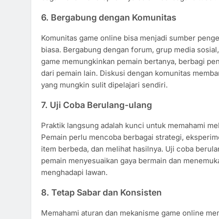
6. Bergabung dengan Komunitas
Komunitas game online bisa menjadi sumber penge
biasa. Bergabung dengan forum, grup media sosial,
game memungkinkan pemain bertanya, berbagi peng
dari pemain lain. Diskusi dengan komunitas memb
yang mungkin sulit dipelajari sendiri.
7. Uji Coba Berulang-ulang
Praktik langsung adalah kunci untuk memahami m
Pemain perlu mencoba berbagai strategi, eksperime
item berbeda, dan melihat hasilnya. Uji coba beru
pemain menyesuaikan gaya bermain dan menemukan
menghadapi lawan.
8. Tetap Sabar dan Konsisten
Memahami aturan dan mekanisme game online me