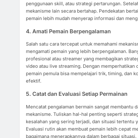
penggunaan skill, atau strategi pertarungan. Setelah 
mekanisme lain secara bertahap. Pendekatan ber
pemain lebih mudah menyerap informasi dan meng
4. Amati Pemain Berpengalaman
Salah satu cara tercepat untuk memahami mekani
mengamati pemain yang lebih berpengalaman. Ban
profesional atau streamer yang membagikan strateg
video atau live streaming. Dengan memperhatikan 
pemain pemula bisa mempelajari trik, timing, dan ko
efektif.
5. Catat dan Evaluasi Setiap Permainan
Mencatat pengalaman bermain sangat membantu 
mekanisme. Tuliskan hal-hal penting seperti strateg
kesalahan yang sering terjadi, dan situasi tertent
Evaluasi rutin akan membuat pemain lebih cepat 
bagaimana menerapkannya dalam berbagai situasi.