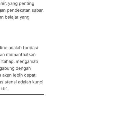
hir, yang penting
gan pendekatan sabar,
n belajar yang
line adalah fondasi
ngan memanfaatkan
ertahap, mengamati
rgabung dengan
n akan lebih cepat
sistensi adalah kunci
tif.