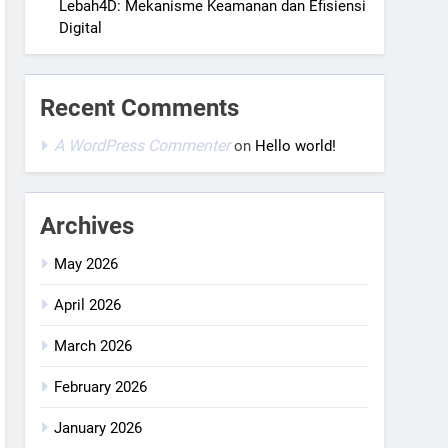
Lebah4D: Mekanisme Keamanan dan Efisiensi
Digital
Recent Comments
A WordPress Commenter
on
Hello world!
Archives
May 2026
April 2026
March 2026
February 2026
January 2026