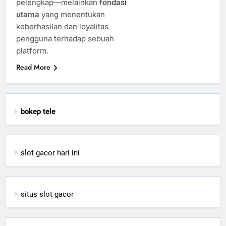
pelengkap—melainkan
fondasi
utama
yang menentukan
keberhasilan dan loyalitas
pengguna terhadap sebuah
platform.
Read More
bokep tele
slot gacor hari ini
situs slot gacor