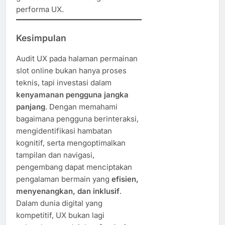
performa UX.
Kesimpulan
Audit UX pada halaman permainan
slot online bukan hanya proses
teknis, tapi investasi dalam
kenyamanan pengguna jangka
panjang
. Dengan memahami
bagaimana pengguna berinteraksi,
mengidentifikasi hambatan
kognitif, serta mengoptimalkan
tampilan dan navigasi,
pengembang dapat menciptakan
pengalaman bermain yang
efisien,
menyenangkan, dan inklusif
.
Dalam dunia digital yang
kompetitif, UX bukan lagi