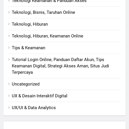
Teknologi Keamanan & Panduan Akses
Teknologi, Bisnis, Taruhan Online
Teknologi, Hiburan
Teknologi, Hiburan, Keamanan Online
Tips & Keamanan
Tutorial Login Online, Panduan Daftar Akun, Tips
Keamanan Digital, Strategi Akses Aman, Situs Judi
Terpercaya
Uncategorized
UX & Desain Interaktif Digital
UX/UI & Data Analytics