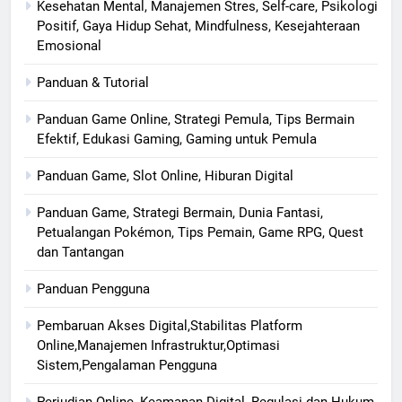
Kesehatan Mental, Manajemen Stres, Self-care, Psikologi
Positif, Gaya Hidup Sehat, Mindfulness, Kesejahteraan
Emosional
Panduan & Tutorial
Panduan Game Online, Strategi Pemula, Tips Bermain
Efektif, Edukasi Gaming, Gaming untuk Pemula
Panduan Game, Slot Online, Hiburan Digital
Panduan Game, Strategi Bermain, Dunia Fantasi,
Petualangan Pokémon, Tips Pemain, Game RPG, Quest
dan Tantangan
Panduan Pengguna
Pembaruan Akses Digital,Stabilitas Platform
Online,Manajemen Infrastruktur,Optimasi
Sistem,Pengalaman Pengguna