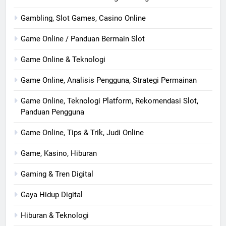
Gambling, Slot Games, Casino Online
Game Online / Panduan Bermain Slot
Game Online & Teknologi
Game Online, Analisis Pengguna, Strategi Permainan
Game Online, Teknologi Platform, Rekomendasi Slot,
Panduan Pengguna
Game Online, Tips & Trik, Judi Online
Game, Kasino, Hiburan
Gaming & Tren Digital
Gaya Hidup Digital
Hiburan & Teknologi