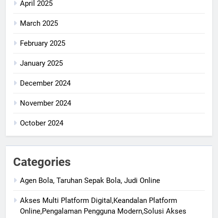
April 2025
March 2025
February 2025
January 2025
December 2024
November 2024
October 2024
Categories
Agen Bola, Taruhan Sepak Bola, Judi Online
Akses Multi Platform Digital,Keandalan Platform
Online,Pengalaman Pengguna Modern,Solusi Akses