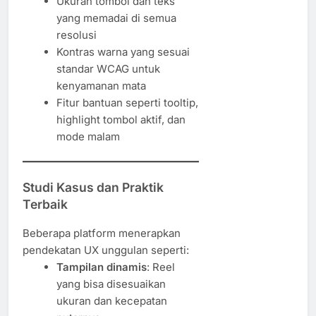
Ukuran tombol dan teks
yang memadai di semua
resolusi
Kontras warna yang sesuai
standar WCAG untuk
kenyamanan mata
Fitur bantuan seperti tooltip,
highlight tombol aktif, dan
mode malam
Studi Kasus dan Praktik
Terbaik
Beberapa platform menerapkan
pendekatan UX unggulan seperti:
Tampilan dinamis
: Reel
yang bisa disesuaikan
ukuran dan kecepatan