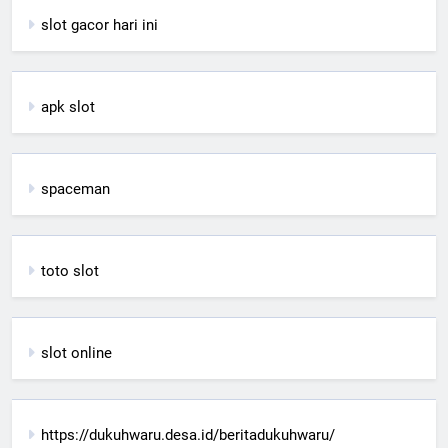
slot gacor hari ini
apk slot
spaceman
toto slot
slot online
https://dukuhwaru.desa.id/beritadukuhwaru/