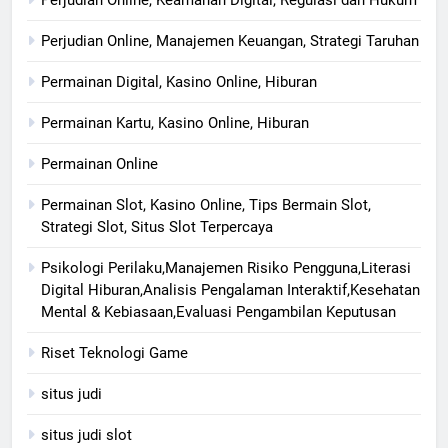
Perjudian Online, Keamanan Digital, Regulasi dan Hukum
Perjudian Online, Manajemen Keuangan, Strategi Taruhan
Permainan Digital, Kasino Online, Hiburan
Permainan Kartu, Kasino Online, Hiburan
Permainan Online
Permainan Slot, Kasino Online, Tips Bermain Slot,
Strategi Slot, Situs Slot Terpercaya
Psikologi Perilaku,Manajemen Risiko Pengguna,Literasi
Digital Hiburan,Analisis Pengalaman Interaktif,Kesehatan
Mental & Kebiasaan,Evaluasi Pengambilan Keputusan
Riset Teknologi Game
situs judi
situs judi slot