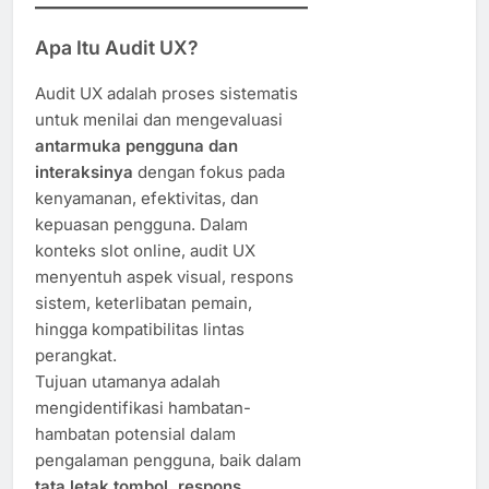
Apa Itu Audit UX?
Audit UX adalah proses sistematis
untuk menilai dan mengevaluasi
antarmuka pengguna dan
interaksinya
dengan fokus pada
kenyamanan, efektivitas, dan
kepuasan pengguna. Dalam
konteks slot online, audit UX
menyentuh aspek visual, respons
sistem, keterlibatan pemain,
hingga kompatibilitas lintas
perangkat.
Tujuan utamanya adalah
mengidentifikasi hambatan-
hambatan potensial dalam
pengalaman pengguna, baik dalam
tata letak tombol, respons