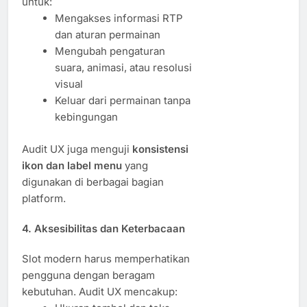
untuk:
Mengakses informasi RTP
dan aturan permainan
Mengubah pengaturan
suara, animasi, atau resolusi
visual
Keluar dari permainan tanpa
kebingungan
Audit UX juga menguji
konsistensi
ikon dan label menu
yang
digunakan di berbagai bagian
platform.
4.
Aksesibilitas dan Keterbacaan
Slot modern harus memperhatikan
pengguna dengan beragam
kebutuhan. Audit UX mencakup: