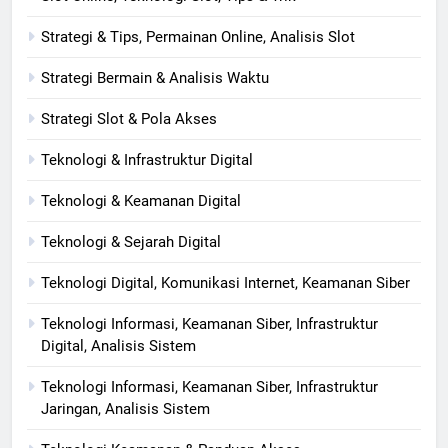
Strategi & Tips, Permainan Online, Analisis Slot
Strategi Bermain & Analisis Waktu
Strategi Slot & Pola Akses
Teknologi & Infrastruktur Digital
Teknologi & Keamanan Digital
Teknologi & Sejarah Digital
Teknologi Digital, Komunikasi Internet, Keamanan Siber
Teknologi Informasi, Keamanan Siber, Infrastruktur
Digital, Analisis Sistem
Teknologi Informasi, Keamanan Siber, Infrastruktur
Jaringan, Analisis Sistem