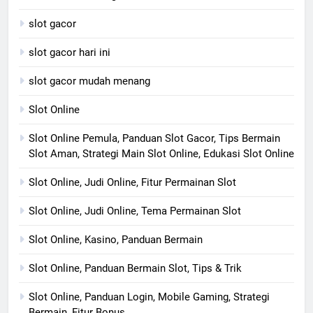
slot gacor
slot gacor hari ini
slot gacor mudah menang
Slot Online
Slot Online Pemula, Panduan Slot Gacor, Tips Bermain
Slot Aman, Strategi Main Slot Online, Edukasi Slot Online
Slot Online, Judi Online, Fitur Permainan Slot
Slot Online, Judi Online, Tema Permainan Slot
Slot Online, Kasino, Panduan Bermain
Slot Online, Panduan Bermain Slot, Tips & Trik
Slot Online, Panduan Login, Mobile Gaming, Strategi
Bermain, Fitur Bonus