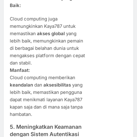
Baik:
Cloud computing juga
memungkinkan Kaya787 untuk
memastikan
akses global
yang
lebih baik, memungkinkan pemain
di berbagai belahan dunia untuk
mengakses platform dengan cepat
dan stabil.
Manfaat:
Cloud computing memberikan
keandalan
dan
aksesibilitas
yang
lebih baik, memastikan pengguna
dapat menikmati layanan Kaya787
kapan saja dan di mana saja tanpa
hambatan.
5. Meningkatkan Keamanan
dengan Sistem Autentikasi