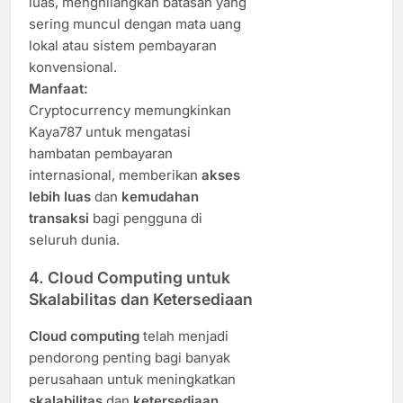
luas, menghilangkan batasan yang
sering muncul dengan mata uang
lokal atau sistem pembayaran
konvensional.
Manfaat:
Cryptocurrency memungkinkan
Kaya787 untuk mengatasi
hambatan pembayaran
internasional, memberikan
akses
lebih luas
dan
kemudahan
transaksi
bagi pengguna di
seluruh dunia.
4. Cloud Computing untuk
Skalabilitas dan Ketersediaan
Cloud computing
telah menjadi
pendorong penting bagi banyak
perusahaan untuk meningkatkan
skalabilitas
dan
ketersediaan