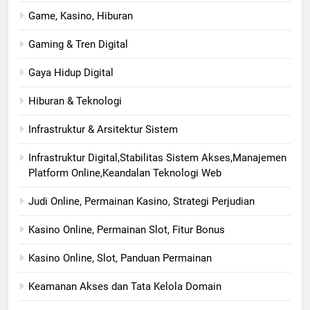
Game, Kasino, Hiburan
Gaming & Tren Digital
Gaya Hidup Digital
Hiburan & Teknologi
Infrastruktur & Arsitektur Sistem
Infrastruktur Digital,Stabilitas Sistem Akses,Manajemen
Platform Online,Keandalan Teknologi Web
Judi Online, Permainan Kasino, Strategi Perjudian
Kasino Online, Permainan Slot, Fitur Bonus
Kasino Online, Slot, Panduan Permainan
Keamanan Akses dan Tata Kelola Domain