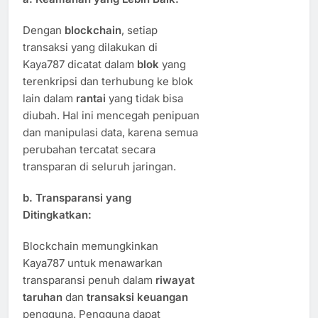
Dengan
blockchain
, setiap
transaksi yang dilakukan di
Kaya787 dicatat dalam
blok
yang
terenkripsi dan terhubung ke blok
lain dalam
rantai
yang tidak bisa
diubah. Hal ini mencegah penipuan
dan manipulasi data, karena semua
perubahan tercatat secara
transparan di seluruh jaringan.
b.
Transparansi yang
Ditingkatkan:
Blockchain memungkinkan
Kaya787 untuk menawarkan
transparansi penuh dalam
riwayat
taruhan
dan
transaksi keuangan
pengguna. Pengguna dapat