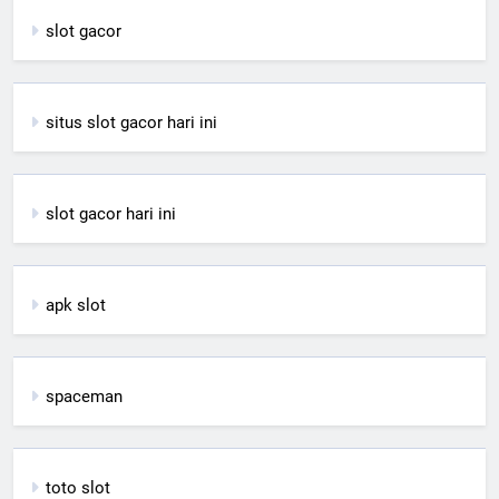
slot gacor
situs slot gacor hari ini
slot gacor hari ini
apk slot
spaceman
toto slot