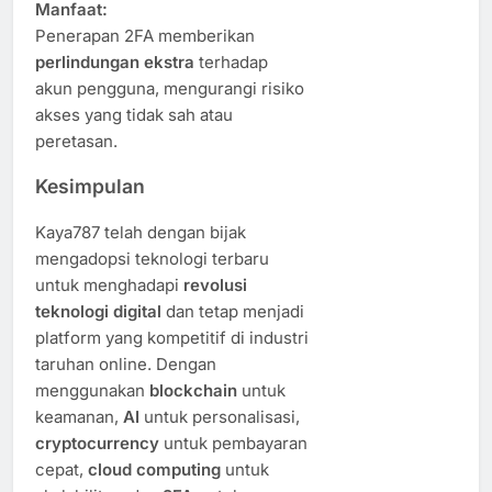
Manfaat:
Penerapan 2FA memberikan
perlindungan ekstra
terhadap
akun pengguna, mengurangi risiko
akses yang tidak sah atau
peretasan.
Kesimpulan
Kaya787 telah dengan bijak
mengadopsi teknologi terbaru
untuk menghadapi
revolusi
teknologi digital
dan tetap menjadi
platform yang kompetitif di industri
taruhan online. Dengan
menggunakan
blockchain
untuk
keamanan,
AI
untuk personalisasi,
cryptocurrency
untuk pembayaran
cepat,
cloud computing
untuk