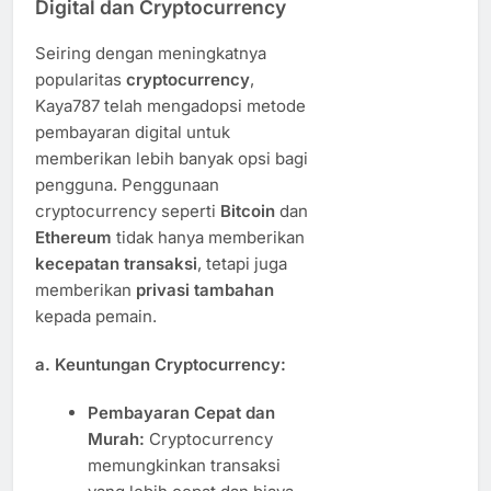
Digital dan Cryptocurrency
Seiring dengan meningkatnya
popularitas
cryptocurrency
,
Kaya787 telah mengadopsi metode
pembayaran digital untuk
memberikan lebih banyak opsi bagi
pengguna. Penggunaan
cryptocurrency seperti
Bitcoin
dan
Ethereum
tidak hanya memberikan
kecepatan transaksi
, tetapi juga
memberikan
privasi tambahan
kepada pemain.
a.
Keuntungan Cryptocurrency:
Pembayaran Cepat dan
Murah:
Cryptocurrency
memungkinkan transaksi