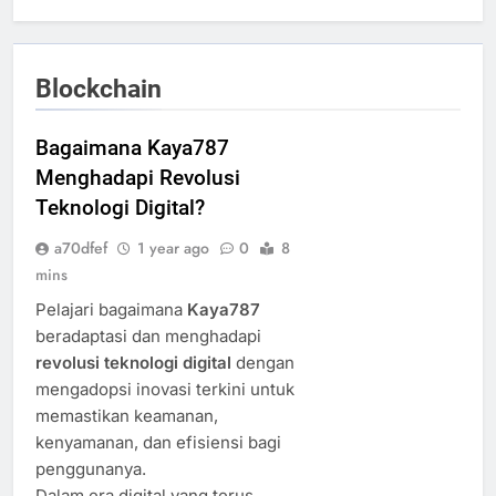
Blockchain
Bagaimana Kaya787
Menghadapi Revolusi
Teknologi Digital?
a70dfef
1 year ago
0
8
mins
Pelajari bagaimana
Kaya787
beradaptasi dan menghadapi
revolusi teknologi digital
dengan
mengadopsi inovasi terkini untuk
memastikan keamanan,
kenyamanan, dan efisiensi bagi
penggunanya.
Dalam era digital yang terus