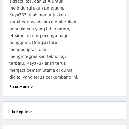
skalabilitas, dan
2FA
untuk
melindungi akun pengguna,
Kaya787 telah menunjukkan
komitmennya dalam memberikan
pengalaman yang lebih
aman
,
efisien
, dan
terpercaya
bagi
pengguna. Dengan terus
mengadaptasi dan
mengintegrasikan teknologi
terbaru, Kaya787 akan terus
menjadi pemain utama di dunia
digital yang terus berkembang ini.
Read More
bokep tele