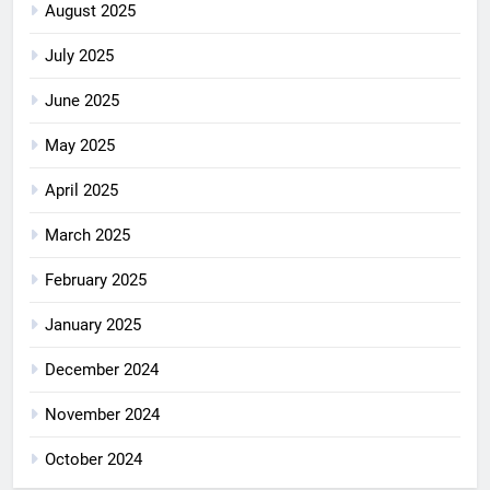
August 2025
July 2025
June 2025
May 2025
April 2025
March 2025
February 2025
January 2025
December 2024
November 2024
October 2024