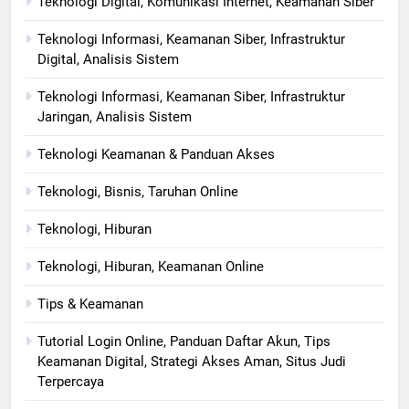
Teknologi Digital, Komunikasi Internet, Keamanan Siber
Teknologi Informasi, Keamanan Siber, Infrastruktur
Digital, Analisis Sistem
Teknologi Informasi, Keamanan Siber, Infrastruktur
Jaringan, Analisis Sistem
Teknologi Keamanan & Panduan Akses
Teknologi, Bisnis, Taruhan Online
Teknologi, Hiburan
Teknologi, Hiburan, Keamanan Online
Tips & Keamanan
Tutorial Login Online, Panduan Daftar Akun, Tips
Keamanan Digital, Strategi Akses Aman, Situs Judi
Terpercaya